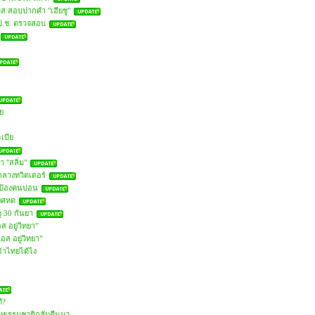
ิส สอบปากคำ "เฮียชู"
.ป.ช. ตรวจสอบ
ทย
ะเบีย
 "สลิ่ม"
กลางทวิตเตอร์
งป้องคนบ่อน
เทศหด
 30 กันยา
ส อยู่วิทยา”
อส อยู่วิทยา”
้าไทยได้ไง
ี?
ร้องธรรมชาติกลับคืนมา