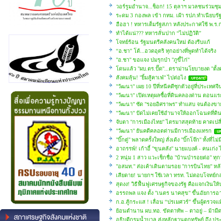
วอร์รูมอำนาจ...ช็อก! 15 ตุลาฯ มวลชนร่วมชุ
ระดม 3 กองพล เข้า กทม. เฝ้า รปภ.ทำเนียบร
ฮือฮา ! ทหารเต็มรัฐสภา หลังประกาศใช้ พ.ร.ก
ทำได้แน่??? ทหารลั่นปาก “ไม่ปฏิวัติ”
โจทย์ร้อน รัฐมนตรีคลังคนใหม่ ต้องรีบแก้
“อ.ชา” โต้...อวดอุตริ ทุกอย่างที่พูดทำได้จริง
"อ.ชา" ขอแจง ปมรุกป่า "ภูขี้ไก่"
โดนแล้ว "ผบ.ตร.ปั๊ด"...ดราม่านโยบายงด "ตั้ง
สังคมลุ้น! "ยิ้มสู้คาเฟ่" ไปต่อไง
"วัฒนา" เผย 10 ปีที่หนีคดีซุกตัวอยู่ที่ประเทศจี
"วัฒนา" เปิดเหตุผลซื้อที่ดินคลองด่าน ตอนแรกห
"วัฒนา" ซัด "รอยอิศราพร" ทำแสบ จนต้องขาย
"วัฒนา" ปัดไม่เคยใช้อำนาจให้ออกโฉนดที่ด
จับตา "การเมืองไทย" ไตรมาสสุดท้าย คาดเป
"วัฒนา" ยันคดีคลอดด่านมีการเมืองแทรก
"บิ๊กตู่" พลาดครั้งใหญ่ สั่งเด้ง "บิ๊กโจ๊ก" ทั้งที่ไ
อาถรรพ์! เก้าอี้ "ขุนคลัง" นายแบงค์ - คนเก่ง 
2 หนุ่ม 1 สาว แวะเช็กชื่อ "บ้านป่ารอยต่อ" ทุก
"อสมท." ส่อเค้าเดินตามรอย "การบินไทย" หลั
เสียดาย! นายกฯ ใช้เวลา ทรท. ไม่ตอบโจทย์กล
สุดงง! วิธีฟื้นฟูเศรษฐกิจของรัฐ คือแจกเงินใ
อรรถพล แจง ตั้ง "เนตร นาคสุข" ขึ้นอัยการอ
ก.อ.สู้กระแส ! เลื่อน “ปรเมศวร์” ขึ้นผู้ตรวจแ
ย้อนตำนาน ผบ.ทอ. ขัดตาทัพ – ตาอยู่ – ม้ามื
อธิบดีกรมน้ำบาล ส่งหลักฐานตกทรัพย์ ถึง ป