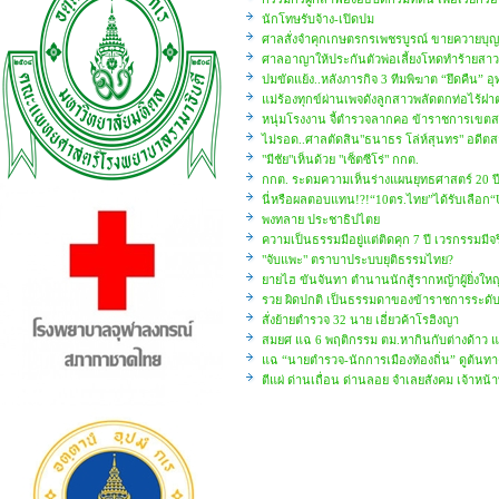
นักโทษรับจ้าง-เปิดปม
ศาลสั่งจำคุกเกษตรกรเพชรบูรณ์ ขายควายบุญร
ศาลอาญาให้ประกันตัวพ่อเลี้ยงโหดทำร้ายสาว
ปมขัดแย้ง..หลังภารกิจ 3 ทีมพิฆาต “ยึดคืน” อ
แม่ร้องทุกข์ผ่านเพจดังลูกสาวพลัดตกท่อไร้ฝ
หนุ่มโรงงาน จี้ตำรวจลากคอ ข้าราชการเขตสาย
ไม่รอด..ศาลตัดสิน"ธนาธร โล่ห์สุนทร" อดีตสส."
"มีชัย"เห็นด้วย "เซ็ตซีโร่" กกต.
กกต. ระดมความเห็นร่างแผนยุทธศาสตร์ 20 ปี ม
นี่หรือผลตอบแทน!?!“10ตร.ไทย”ได้รับเลือก
พงทลาย ประชาธิปไตย
ความเป็นธรรมมีอยู่แต่ติดคุก 7 ปี เวรกรรมมีจร
"จับแพะ" ตราบาประบบยุติธรรมไทย?
ยายไฮ ขันจันทา ตำนานนักสู้รากหญ้าผู้ยิ่งใหญ
รวย ผิดปกติ เป็นธรรมดาของข้าราชการระดั
สั่งย้ายตำรวจ 32 นาย เอี่ยวค้าโรฮิงญา
สมยศ แฉ 6 พฤติกรรม ตม.หากินกับต่างด้าว แฉ
แฉ “นายตำรวจ-นักการเมืองท้องถิ่น” ดูต้นทาง
ตีแผ่ ด่านเถื่อน ด่านลอย จำเลยสังคม เจ้าหน้า