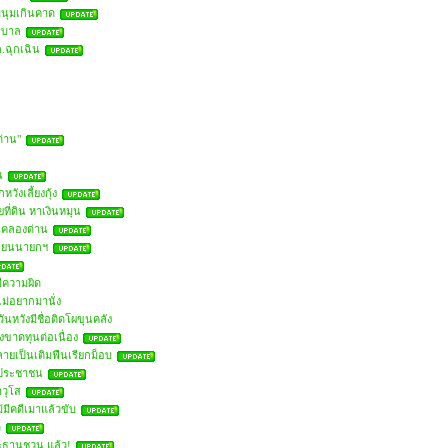
มนุมเกินคาด
ัฐบาล
.ฉุกเฉิน
ด่าน"
น
วังเลี้ยงกุ้ง
ที่ดิน หาเงินหมุน
ินคลองด่าน
ลี่ยนนายกฯ
ม่มีความผิด
ไม่อยากมานั่ง
วันหวังมีชื่อติดโผขุนคลัง
งขาดทุนต่อเนื่อง
ายเป็นเติมฟืนเรียกม็อบ
ห้ประชาชน
าวุโส
ม้มีคดีเมาแล้วขับ
ด
ระธานชวน แล้ว!