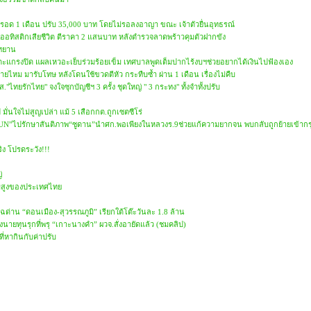
อด 1 เดือน ปรับ 35,000 บาท โดยไม่รอลงอาญา ขณะ เจ้าตัวยื่นอุทธรณ์
ออทิสติกเสียชีวิต ตีราคา 2 แสนบาท หลังตำรวจลาดพร้าวคุมตัวฝากขัง
ุทยาน
าตะแกรงปิด แผลเหวอะเย็บร่วมร้อยเข็ม เทศบาลพูดเต็มปากไร้งบฯช่วยอยากได้เงินไปฟ้องเอง
ไหม มารับโทษ หลังโดนใช้ขวดตีหัว กระทืบซ้ำ ผ่าน 1 เดือน เรื่องไม่คืบ
ไทยรักไทย" จงใจซุกบัญชีฯ 3 ครั้ง ชุดใหญ่ " 3 กระทง" ทั้งจำทั้งปรับ
ั่นใจไม่สูญเปล่า แม้ 5 เสือกกต.ถูกเซตซีโร่
“UN”ไปรักษาสันติภาพ“ซูดาน”นำศก.พอเพียงในหลวงร.9ช่วยแก้ความยากจน พบกลับถูกย้ายเข้ากร
ิง โปรดระวัง!!!
่
บสูงของประเทศไทย
ด่าน “ดอนเมือง-สุวรรณภูมิ” เรียกใต้โต๊ะวันละ 1.8 ล้าน
นายทุนรุกที่พรุ “เกาะนางคำ” ผวจ.สั่งอายัดแล้ว (ชมคลิป)
ที่หากินกับค่าปรับ