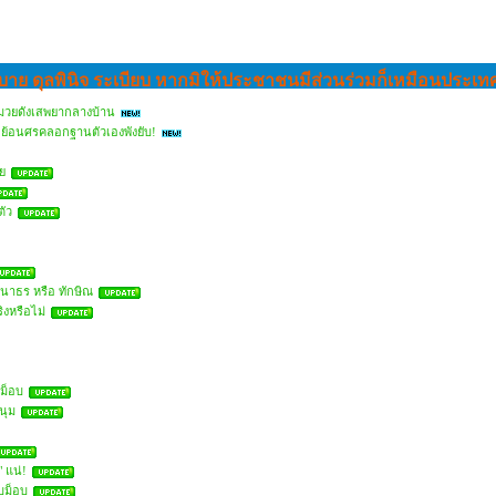
ย ดุลพินิจ ระเบียบ หากมิให้ประชาชนมีส่วนร่วมก็เหมือนประเทศ
ักมวยดังเสพยากลางบ้าน
ย้อนศรคลอกฐานตัวเองพังยับ!
วย
ตัว
ธนาธร หรือ ทักษิณ
ิงหรือไม่
ายม็อบ
นุม
 แน่!
บม็อบ