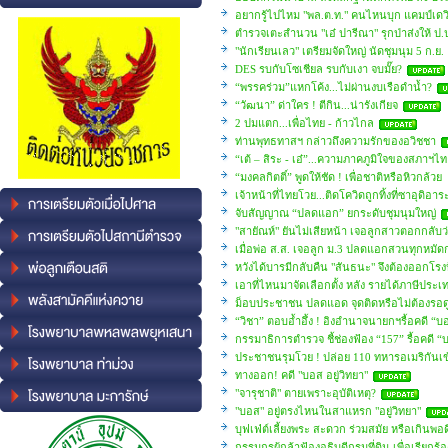
อยากรู้ไปไหม "พล.ต.ท." คนไหนบุก แคมป์เดว
ตำรวจเตะสำนวน "เอ๋ ปารีณา" รุกป่าส่งให้ ป
"นักเรียนเลว" เตรียมจัดใหญ่ นัดชุมนุม 5 ก.ย.
DES รบกับโซเชียล รบกับเงา จบมั๊ย?
“พรรคร่วม”แหกโค้ง...ไม่ผ่านงบเรือดำน้ำ?
“วัฒนา” ด่าใคร ! ตีกิน...น่ารังเกียจ
2 ปมแตก...เพื่อไทย - ก้าวไกล
ท่านพุทธทาสฯ กล่าวถึงความรักของอวิชชา
“เต้ – สิระ - เอ๋”...ความภาคภูมิใจของสภาฯไ
“มงคลกิตติ์” พูดให้ชัด ! เพื่อชาติหรือหิวกล้วย
เจ้าหน้าที่ไทยโวย...ติดโควิดถูกทิ้งที่ซาอุดิอาร
จับสัญญาณ “ปลดแอก” ยกระดับชุมนุมใหญ่
"สายัณห์" ยันไม่เสียหน้า เจอลูกสาวตอกกลับว่า
เมื่อพ่อ ส.ส. เจอลูก ม.3 ปลดแอกสวนทุกหมัด
หวังได้บารมีกลับคืน "สันธนะ" จึงต้องออกโร
เอาที่ไหนมาจัดเลือกตั้ง หลัง รายได้ภาษีประ
ม็อบประชาชน ปลดแอด จุดติดหรือไม่ต้องรอดู
“วิชา” ตอบอ้ำอึ้ง ! อิงอำนาจนายกฯรื้อคดี “บอ
กรรมาธิการตำรวจ ชี้ช่องฟ้อง “157” รื้อคดี “บ
ประชาชนรุมโวย ! ปล่อย 110 ทหารอเมริกันเข
ทางออก! คดี "บอส อยู่วิทยา"
"จารุชาติ" ตายเพราะอุบัติเหตุ?
"บอส" อยู่ตรงไหนในสาแหรก "อยู่วิทยา"
บุฟเฟ่ต์เลี้ยงพระ สะดวก ร่วมสมัย หรือเกินพอด
กรรมกรผู้กล้าฟ้องอธิบดีกรมที่ดิน เพื่อเรียก