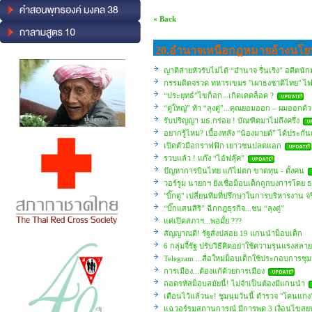
« Back
20.อํานาจเหนือกฎหมายอ้างนโยบา
ญาติส่ายหัวรับไม่ได้ “อำนาจ รื่นเริง” อดีตน
กรรมติดจรวด ทหารเขมร "เผาธงชาติไทย" ไฟ
“ประยุทธ์”ไขก็อก...เกิดเดดล็อค ?
“ตู่ใหญ่” ท้า “ลุงตู่”...คุณยอมออก – ผมออกด้
รับปริญญา มธ.กร่อย ! บัณฑิตมาไม่ถึงครึ่ง
อยากรู้ไหม? เบื้องหลัง “น้องมายด์” ได้ประกัน
เปิดตัวมือกราฟฟิก เยาวชนปลดแอก
รวบแล้ว ! แก๊ง “ไอ้ฟลุ๊ค”
ปัญหาการบินไทย แก้ไม่ตก ขาดทุน - ตั้งคน
วอร์รูม นายกฯ ยังเชื่อม็อบเด็กถูกบงการโดย 
"บิ๊กตู่" เปลี่ยนทีมที่ปรึกษาในการบริหารงาน จร
“บิ๊กแสนสิริ” ฉีกกฎธุรกิจ...ชน “ลุงตู่”
แค่เปิดสภาฯ...พอมั้ย ???
สัญญาณดี! รัฐสั่งปล่อย 19 แกนนำม็อบเด็ก
6 กลุ่มจี้รัฐ ปรับวิธีคิดอย่าใช้ความรุนแรงสล
Telegram ...สื่อใหม่ม็อบเด็กใช้ประกอบการชุม
การเมือง...ต้องแก้ด้วยการเมือง
ถอดรหัสม็อบสมัยนี้! ไม่จำเป็นต้องมีแกนนำ
เตือนไว้แล้วนะ! ชุมนุมวันนี้ ตำรวจ "โดนแกง"
แฉวอร์รูมสถานการณ์ มีการพูด 3 เงื่อนไขสย