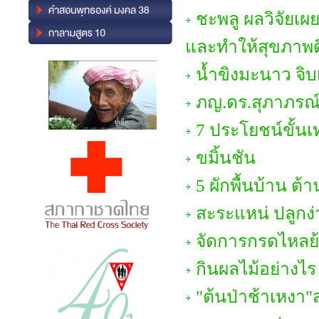
ชะพลู ผลวิจัยเ
และทำให้สุขภาพดี
น้ำขิงมะนาว จิ
ภญ.ดร.สุภาภรณ์ 
7 ประโยชน์ขั้นเท
ขมิ้นชัน
5 ผักพื้นบ้าน ต้า
สะระแหน่ ปลูกง
จัดการกรดไหลย
กินผลไม้อย่างไร
"ต้นป่าช้าเหงา