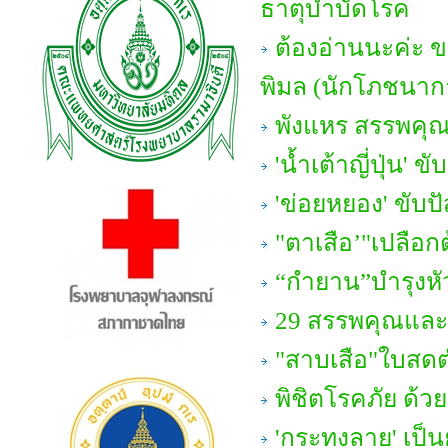
ธาตุบำบัดโรค
ต้องอ่านนะค่ะ ข
พิมล (นักโภชนากา
พังแหร สรรพคุณ
'น้ำเต้าญี่ปุ่น' ข
'ข่อยหยอง' ขับป
"ตาเสือ’"เปลือก
“กำยาน”บำรุงหั
29 สรรพคุณและ
"สาบเสือ"ใบสด
พิชิตโรคภัย ด้ว
'กระทงลาย' เป็