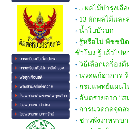
5 ผลไม้บำรุงเลื
13 ผักผลไม้และ
น้ำใบบัวบก
รู้หรือไม่ พืชชน
ชั่วโมง รู้เเล้วไป
วิธีเลือกเครื่องดื
นวดแก้อาการ-รั
กรมแพทย์แผนไท
อันตรายจาก "สมุ
การนวดกดจุดสะท
ชาวพังงาหรรษานอ