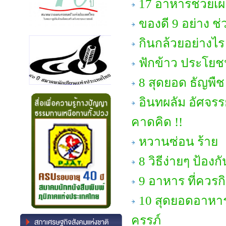
17 อาหารช่วยเผ
ของดี 9 อย่าง
กินกล้วยอย่างไร
ฟักข้าว ประโยชน
8 สุดยอด ธัญพืช
อินทผลัม อัศจร
คาดคิด !!
หวานซ่อน ร้าย
8 วิธีง่ายๆ ป้องก
9 อาหาร ที่ควรก
10 สุดยอดอาหาร
ครรภ์