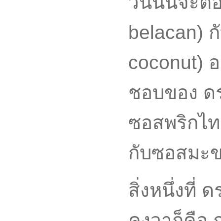
วันนั้นจะต้
belacan) ก
coconut) อ
ชอบของ ดร.ม
ซอสพริกไทย
กับซอสมะ
สิ่งหนึ่งที่
คงวาก็คือ 