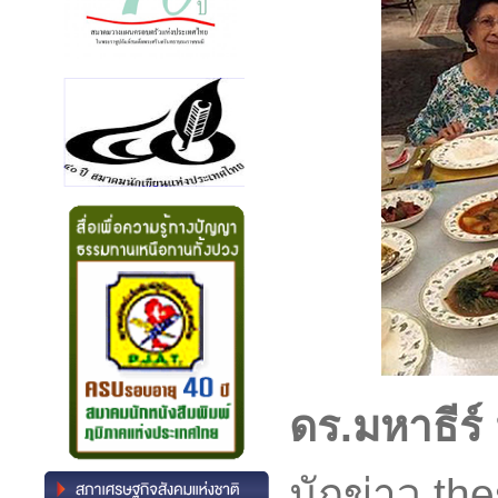
ดร.มหาธีร์ 
นักข่าว th