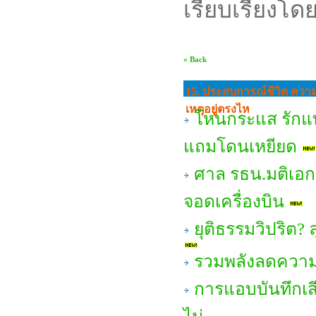
เรียบเรียงโด
« Back
15. ประสบการณ์ชีวิต ความ
เหตุอยู่ตรงไห
โหนกระแส รักแท้
แถมโดนเหยียด
ศาล รธน.มติเอก
จอดเครื่องบิน
ยุติธรรมวิปริต? ล
รวมพลังลดความเ
การแอบบันทึกเส