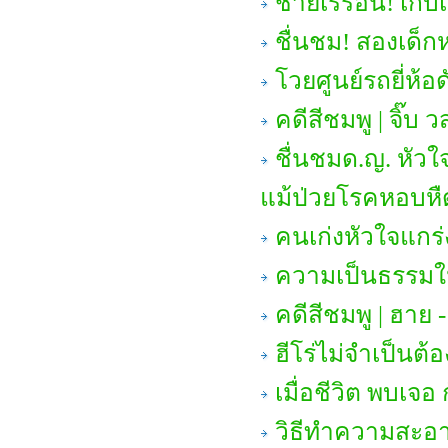
ชายเร่ร่อน! เก็บเ
ชื่นชม! สองเด็ก
โวยศูนย์รถยี่ห้อด
คดีสีชมพู | จิ๊บ วส
ชื่นชมด.ญ. หัวใ
แม้ป่วยโรคหอบหื
คนเก่งหัวใจแกร่
ความเป็นธรรมใน
คดีสีชมพู | ฮาย -
ฮีโร่ไม่จำเป็นต้อ
เมื่อชีวิต พบเจอ 
วิธีทำความสะอา