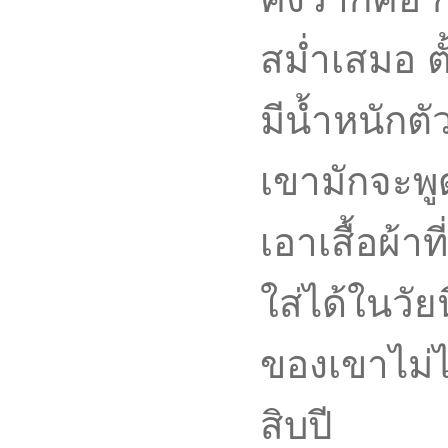
สม่ำเสมอ ตั
มีน้ำหนักตั
เขามักจะพู
เอาเสื้อผ้าท
ใส่ได้ในวั
ของเขาไม่ไ
สิบปี