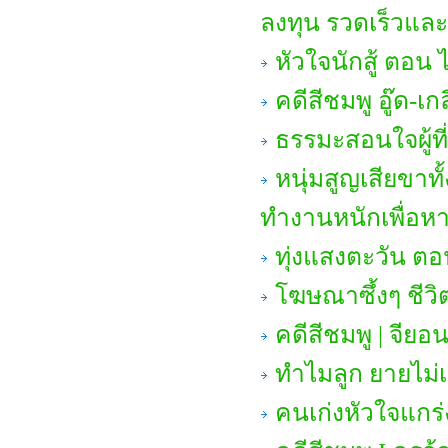
ลงทุน รวดเร็วแล
หัวใจนักสู้ ตอ
คดีสีชมพู อู๊ด-เก
ธรรมะสอนใจผู้ที่
หนุ่มสูญเสียขาท
ทำงานหนักเพื่อหา
ทุ่งแสงตะวัน ต
โฆษณาซึ้งๆ ชี
คดีสีชมพู | จียอน
ทำไมลูก ยายไม่
คนเก่งหัวใจแกร่ง