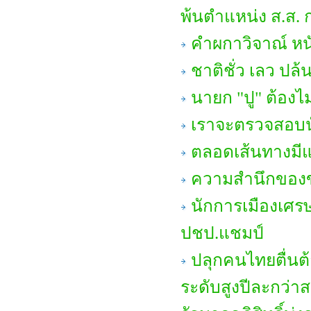
พ้นตำแหน่ง ส.ส. ก
คำผกาวิจาณ์ หนั
ชาติชั่ว เลว ปล
นายก "ปู" ต้องไ
เราจะตรวจสอบนั
ตลอดเส้นทางมีแต
ความสำนึกของ
นักการเมืองเศรษ
ปชป.แชมป์
ปลุกคนไทยตื่นต
ระดับสูงปีละกว่า