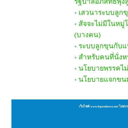
รัฐบาลอภิสิทธิ์พุ่
เสวนาระบบลูกข
สัจจะไม่มีในหม
(บางคน)
ระบบลูกขุนกับแน
สำหรับคนที่นั่
นโยบายพรรคไม
นโยบายแจกขนม 
เว็บไซต์ www.legendnews.net ไม่สงว