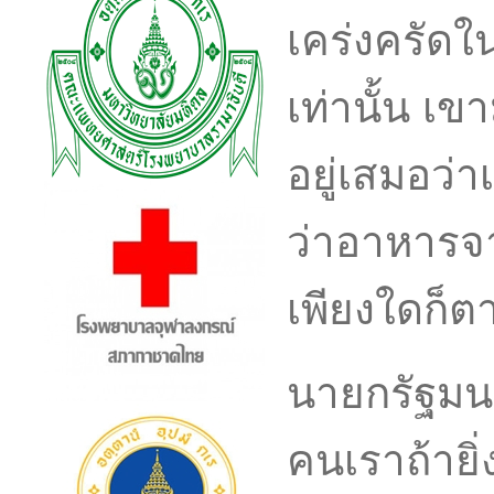
เคร่งครัดใน
เท่านั้น เข
อยู่เสมอว่
ว่าอาหารจ
เพียงใดก็ต
นายกรัฐมนต
คนเราถ้าย