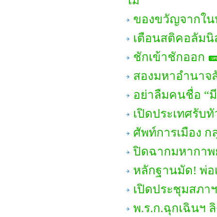
ไม่
ของขวัญจากใน
เตือนสติคอลัมนิ
ชักเข้าชักออก
สองมหาอำนาจสั
อย่าลืมคนชื่อ “มี
เปิดประเทศรับทัวร
ศัพท์การเมือง 
ปิดฉากมหากาพย์
หลักฐานมัด! พ่อเ
เปิดประชุมสภา
พ.ร.ก.ฉุกเฉินฯ ล