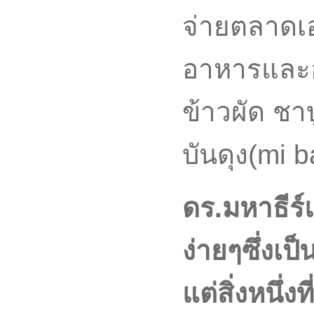
จ่ายตลาดเอง
อาหารและอา
ข้าวผัด ชาบ
บันดุง(mi 
ดร.มหาธีร
ง่ายๆซึ่งเป
แต่สิ่งหนึ่งท