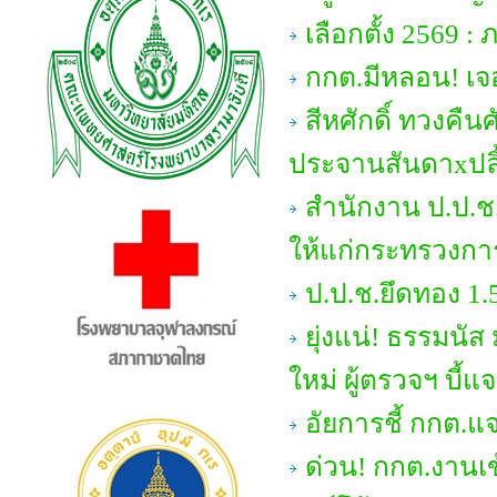
เลือกตั้ง 2569 : 
กกต.มีหลอน! เจ
สีหศักดิ์ ทวงคืน
ประจานสันดาxปลิ
สำนักงาน ป.ป.ช
ให้แก่กระทรวงการ
ป.ป.ช.ยึดทอง 1.
ยุ่งแน่! ธรรมนั
ใหม่ ผู้ตรวจฯ บี้
อัยการชี้ กกต.แ
ด่วน! กกต.งานเข