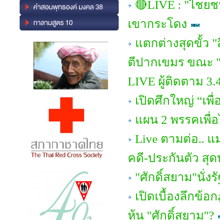
🔴LIVE : "ไชยชน
เขากระโดง
แตกต่างสุดขั้ว 
ตีปากเขมร ขณะ 
LIVE ผู้ติดตาม 3
เปิดศึกใหญ่ “เพ
แผน 2 พรรคเพื่อ
Live ตามต่อ.. แม
คดี-ประกันตัว สุด
"ศักดิ์สยาม"นั่
เปิดเบื้องลึกข
หุ้น "ศักดิ์สยาม"?