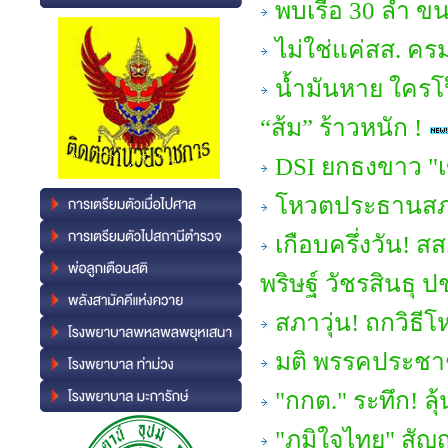
พบเรือ 30 ลำ ขน
ไม่ใช่แค่สส. ครม
น้ำมันหาย ใครโป
“ส้ม” ร้าวหนัก !
DSI ยกธงขาว "เข
โหวตประธานสภาฯ 
เกือบครึ่งวัน!
พริษฐ์ วัชรสินธุ
สภาวุ่น! ถกวิธี
มติ พรรคประชาชน
"กกต." ระทึก! ล
"ภูมิใจไทย" สัญ