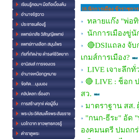
18.นักการเมือง ข้าราชการ 
ทลายแก๊ง "พ่อทิ
นักการเมืองขู่น
🔴DSIแถลง จับก
เกมส์การเมือง?
LIVE เจาะลึกทั่
🔴 LIVE : ช็อก 
สว.
มาตราฐาน สส. ผู
"กนก-ธีระ" อัด 
องคมนตรี ปมถกร่ว