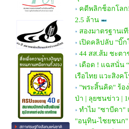
คดีพลิกช็อกโลก
2.5 ล้าน
สองมาตรฐานเทียบ
เปิดคลิปลับ "บิ๊
44 สส.ส้ม ชะตา
เดือด ! แฉสนั่น “ไ
เรือไทย แวะสิงคโ
"พระสิ้นคิด" ร้อ
ป่า | ลุยชนข่าว | 1
ทำไม "ซาบีดา" 
"อนุทิน-ไชยชนก"