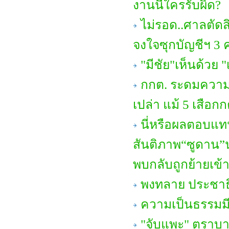
งานนี้ใครรับผิด?
ไม่รอด..ศาลตัดส
จงใจซุกบัญชีฯ 3 คร
"มีชัย"เห็นด้วย "
กกต. ระดมความเห
เปล่า แม้ 5 เสือกก
นี่หรือผลตอบแท
สันติภาพ“ซูดาน
พบกลับถูกย้ายเข้า
พงทลาย ประชาธ
ความเป็นธรรมมีอย
"จับแพะ" ตราบ