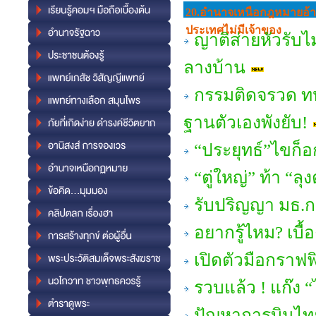
20.อํานาจเหนือกฎหมายอ้าง
ประเทศไม่มีเจ้าของ
ญาติส่ายหัวรับไ
ลางบ้าน
กรรมติดจรวด ท
ฐานตัวเองพังยับ!
“ประยุทธ์”ไขก็อก
“ตู่ใหญ่” ท้า “ล
รับปริญญา มธ.กร
อยากรู้ไหม? เบื้
เปิดตัวมือกรา
รวบแล้ว ! แก๊ง “
ปัญหาการบินไทย 