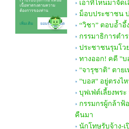
เอาที่ไหนมาจัดเ
ม็อบประชาชน ปล
“วิชา” ตอบอ้ำอึ้
กรรมาธิการตำรวจ 
ประชาชนรุมโวย 
ทางออก! คดี "บอ
"จารุชาติ" ตายเพ
"บอส" อยู่ตรงไ
บุฟเฟ่ต์เลี้ยงพร
กรรมกรผู้กล้าฟ้อ
คืนมา
นักโทษรับจ้าง-เ