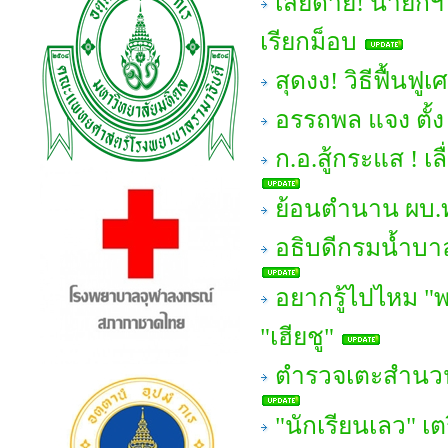
เสียดาย! นายกฯ
เรียกม็อบ
สุดงง! วิธีฟื้น
อรรถพล แจง ตั้ง
ก.อ.สู้กระแส ! เ
ย้อนตำนาน ผบ.ทอ
อธิบดีกรมน้ำบา
อยากรู้ไปไหม "
"เฮียชู"
ตำรวจเตะสำนวน "
"นักเรียนเลว" เต