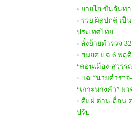
ยายไฮ ขันจันทา 
รวย ผิดปกติ เป
ประเทศไทย
สั่งย้ายตำรวจ 32
สมยศ แฉ 6 พฤติ
“ดอนเมือง-สุวรรณภ
แฉ “นายตำรวจ-นั
“เกาะนางคำ” ผวจ.
ตีแผ่ ด่านเถื่อน
ปรับ