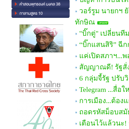
วอร์รูม นายกฯ ย
ทักษิณ
"บิ๊กตู่" เปลี่ย
“บิ๊กแสนสิริ” ฉีก
แค่เปิดสภาฯ...พอ
สัญญาณดี! รัฐสั
6 กลุ่มจี้รัฐ ปร
Telegram ...สื่
การเมือง...ต้องแ
ถอดรหัสม็อบสมัย
เตือนไว้แล้วนะ!