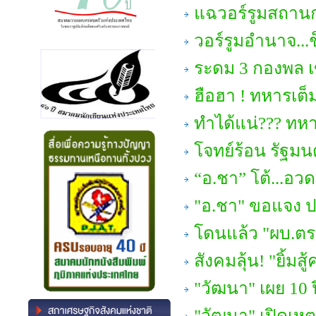
แฉวอร์รูมสถานก
วอร์รูมอำนาจ...
ระดม 3 กองพล เข
ฮือฮา ! ทหารเต็
ทำได้แน่??? ทหาร
โจทย์ร้อน รัฐมน
“อ.ชา” โต้...อวดอ
"อ.ชา" ขอแจง ปมร
โดนแล้ว "ผบ.ตร.
สังคมลุ้น! "ยิ้มสู
"วัฒนา" เผย 10 ปี
"วัฒนา" เปิดเหตุ