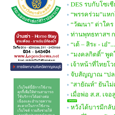
DES รบกับโซเชีย
“พรรคร่วม”แหกโค
“วัฒนา” ด่าใคร ! 
ท่านพุทธทาสฯ 
“เต้ – สิระ - เ
“มงคลกิตติ์” พูดใ
เจ้าหน้าที่ไทยโวย
จับสัญญาณ “ปล
"สายัณห์" ยันไม่
เมื่อพ่อ ส.ส. เ
หวังได้บารมีกลั