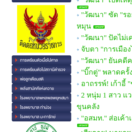
"วัฒนา" ซัด "รอ
หมุน
"วัฒนา" ปัดไม่
จับตา "การเมือ
"วัฒนา" ยันคดี
"บิ๊กตู่" พลาดครั้
อาถรรพ์! เก้าอี้
2 หนุ่ม 1 สาว แว
ขุนคลัง
"อสมท." ส่อเค้า