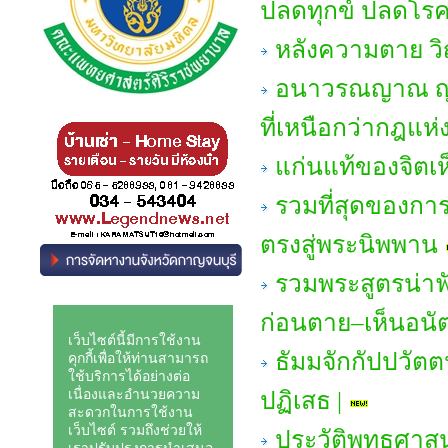
ปลดทุกข์ ปลดโรคภ
หลังความตาย 
อนาวรณญาณ ญาณหย
ที่เหนือกว่ากฎแ
แก่นแท้ของจิตเ
รวมที่สุดของกา
ตรงสู่พระนิพพาน
รวมพระสูตรน่าฟั
ก่อนตาย–เห็นอนั
ธัมมจักกัปปวัตต
ปฏิเสธ |
ประวัติพุทธศาสน