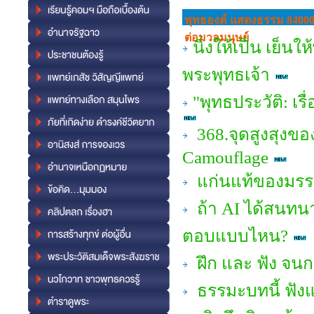
พุทธองค์ แสดงธรรม 84000
ต่อมวลมนุษย์
นิ่งให้เป็น เย็น
พระพุทธเจ้า
"พุทธประวัติ: เ
368.จุดสูงสุงขอ
Camouflage
แก่นแท้ของมรรค
ถ้า AI ได้สนทน
ตอบแบบไหน?
ฝึก และ ฟัง จน
ธรรมะบทนี้ ฟัง