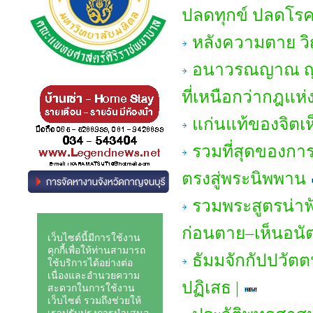
ปลดทุกข์ ปลดโรคภ
หลังความตาย 
อนาวรณญาณ ญาณหย
ที่เหนือกว่ากฎแ
แก่นแท้ของจิตเ
รวมที่สุดของกา
ตรงสู่พระนิพพาน
รวมพระสูตรน่าฟั
ก่อนตาย–เห็นอนั
ธัมมจักกัปปวัตต
ปฏิเสธ |