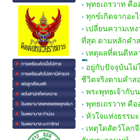
พุทธเถรวาท คืออ
ทุกข์เกิดจากอะไ
เปลี่ยนความเหงา
ที่สุด ตามหลักคำ
เหตุผลที่คนดีห
อยู่กับปัจจุบันไ
ชีวิตจริงตามคำส
พระพุทธเจ้ากับ
พุทธเถรวาท คืออ
หัวใจแห่งธรรมะ 
เหตุใดสัตว์โลกจึ