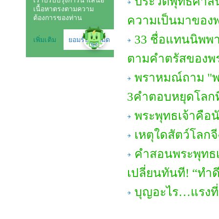
ประวัติพุทธศาสน
ความเป็นมาของ
33 ชื่อแทนนิพพา
ตามคำตรัสของพร
พราหมณ์ถาม "พร
3คำตอบหยุดโลกที
พระพุทธเจ้าคือ
เหตุใดสัตว์โลกจี
คำสอนพระพุทธเจ
เปลี่ยนทันที! “ทำดี
บุญอะไร…แรงที่ส