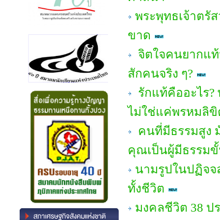
พระพุทธเจ้าตรัสว
ขาด
จิตใจคนยากแท้ห
สักคนจริง ๆ?
รักแท้คืออะไร? 
ไม่ใช่แค่พรหมลิขิ
คนที่มีธรรมสูง ม
คุณเป็นผู้มีธรรมขั
นามรูปในปฏิจจส
ทั้งชีวิต
มงคลชีวิต 38 ป