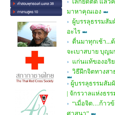
เลิกยึดติด แล้ว
มาหาคุณเอง
ผู้บรรลุธรรมสัม
อะไร
ตื่นมาทุกเช้า...ด
จะเบาสบาย บุญ
แก่นแท้ของอริย
วิธีฝึกจิตทางสา
ผู้บรรลุธรรมสัม
| จักรวาลแห่งธรร
“เมื่อจิต…ก้าวข
ศาสนา”