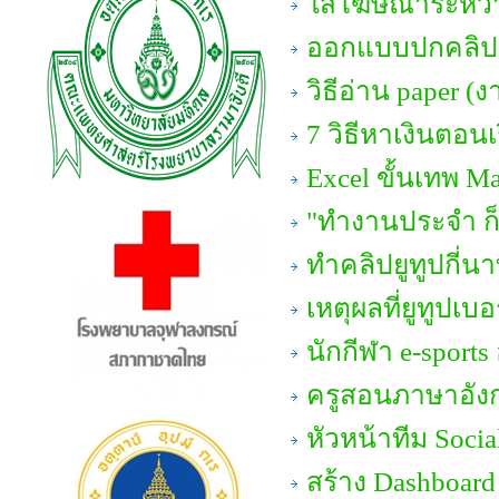
ใส่โฆษณาระหว่า
ออกแบบปกคลิปย
วิธีอ่าน paper (ง
7 วิธีหาเงินตอนเ
Excel ขั้นเทพ M
"ทำงานประจำ ก็
ทำคลิปยูทูปกี่นา
เหตุผลที่ยูทูปเบ
นักกีฬา e-sports
ครูสอนภาษาอัง
หัวหน้าทีม Soci
สร้าง Dashboard