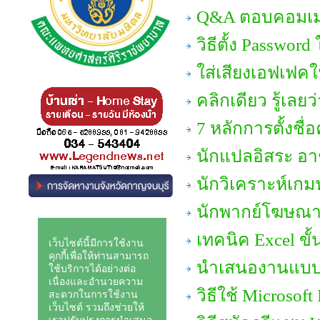
Q&A ตอบคอมเมนต
วิธีตั้ง Passwor
ใส่เสียงเอฟเฟคใ
คลิกเดียว รู้เลย
7 หลักการตั้งชื
นักแปลอิสระ อา
นักวิเคราะห์เกม
นักพากย์โฆษณา
เทคนิค Excel ขั้
นำเสนองานแบบมื
วิธีใช้ Microsof