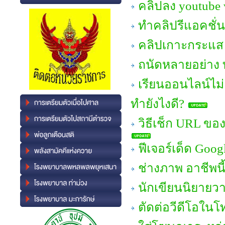
คลิปลง youtube 
ทำคลิปรีแอคชั่น
คลิปเกาะกระแส 
ถนัดหลายอย่าง ท
เรียนออนไลน์ไม่
ทำยังไงดี?
วิธีเช็ก URL ของ
ฟีเจอร์เด็ด Goog
ช่างภาพ อาชีพน
นักเขียนนิยายวา
ตัดต่อวีดีโอในโท