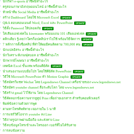
นักกีฬา e-sports อาชีพนี้ทำอะไร
ครูสอนภาษาอังกฤษออนไลน์ อาชีพนี้ทำอะไร
หัวหน้าทีม Social Media อาชีพนี้ทำอะไร
สร้าง Dashboard โดยใช้ Microsoft Excel
Q&A ตอบคอมเมนต์ Word, Excel และ PowerPoint
วิธีตั้ง Password ให้ปลอดภัย
ใส่เสียงเอฟเฟคใน kinemaster พร้อมแถม 101 เสียงเอฟเฟค
คลิกเดียว รู้เลยว่าใครก็อปคลิปเราไปใช้ พร้อมวิธีจัดการ
7 หลักการตั้งชื่อคลิป ที่ทำให้ผมมีคนติดตาม 700,000 คน
นักแปลอิสระ อาชีพนี้ทำอะไร
นักวิเคราะห์เกมฟุตบอล อาชีพนี้ทำอะไร
นักพากย์โฆษณา อาชีพนี้ทำอะไร
เทคนิค Excel ขั้นเทพ พร้อมคีย์ลัด
นำเสนองานแบบมือโปร โดยใช้คีย์ลัด PowerPoint
วิธีใช้ Microsoft PowerPoint ทำ Motion Graphic
วิธีสมัครวีแชท Wechat โดย Legendnews Channel เครือข่ายของ www.legendnews.net
วิธีสมัคร youtube channel สื่อระดับโลก โดย www.legendnews.net
วิธีสร้าง gmail ไว้ใช้งาน โดย Legendnews Channel
วิธีคัดลอกข้อความจากยูทูป Print เพื่อถ่ายเอกสาร สำหรับคอมพิวเตอร์
พิมพ์ข้อความด้วยการพูด
ตามหาโทรศัพท์หาย เจอภายใน 5 นาที
การแชร์วิดีโอจาก youtube ลง Line
วิธีถ่ายรูปภาพผ่านมือถือ และส่งทาง Line
วิธีลบข้อมูลโทรเข้าและโทรออก เบอร์ที่ไม่ได้รับสาย
การลบข้อความ