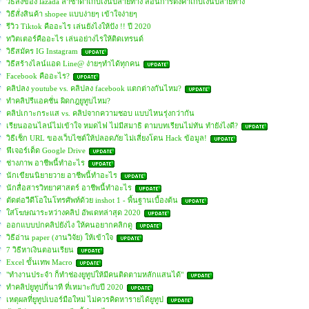
วิธีสั่งของ lazada ลาซาด้าเก็บเงินปลายทาง สอนการตั้งค่าเก็บเงินปลายทาง
วิธีสั่งสินค้า shopee แบบง่ายๆ เข้าใจง่ายๆ
รีวิว Tiktok คืออะไร เล่นยังไงให้ปัง !! ปี 2020
ทวิตเตอร์คืออะไร เล่นอย่างไรให้ติดเทรนด์
วิธีสมัคร IG Instagram
วิธีสร้างไลน์แอด Line@ ง่ายๆทำได้ทุกคน
Facebook คืออะไร?
คลิปลง youtube vs. คลิปลง facebook แตกต่างกันไหม?
ทำคลิปรีแอคชั่น ผิดกฎยูทูบไหม?
คลิปเกาะกระแส vs. คลิปจากความชอบ แบบไหนรุ่งกว่ากัน
เรียนออนไลน์ไม่เข้าใจ หมดไฟ ไม่มีสมาธิ ตามบทเรียนไม่ทัน ทำยังไงดี?
วิธีเช็ก URL ของเว็บไซต์ให้ปลอดภัย ไม่เสี่ยงโดน Hack ข้อมูล!
ฟีเจอร์เด็ด Google Drive
ช่างภาพ อาชีพนี้ทำอะไร
นักเขียนนิยายวาย อาชีพนี้ทำอะไร
นักสื่อสารวิทยาศาสตร์ อาชีพนี้ทำอะไร
ตัดต่อวีดีโอในโทรศัพท์ด้วย inshot 1 - พื้นฐานเบื้องต้น
ใส่โฆษณาระหว่างคลิป อัพเดทล่าสุด 2020
ออกแบบปกคลิปยังไง ให้คนอยากคลิกดู
วิธีอ่าน paper (งานวิจัย) ให้เข้าใจ
7 วิธีหาเงินตอนเรียน
Excel ขั้นเทพ Macro
"ทำงานประจำ ก็ทำช่องยูทูปให้มีคนติดตามหลักแสนได้"
ทำคลิปยูทูปกี่นาที ที่เหมาะกับปี 2020
เหตุผลที่ยูทูปเบอร์มือใหม่ ไม่ควรคิดหารายได้ยูทูป