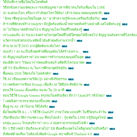
วิธีบันทึกรายชื่อใหม่ในโทรศัพท์
วิธีส่งข้อความแชทและการลงข้อมูลข่าวสารที่น่าสนใจกับเพื่อนใน LINE
AI จะครองโลก หรือเรากำลังยกโลกให้มัน? (สำรวจอนาคตมนุษยชาติ)
" มิจฉาชีพรูปแบบใหม่ในยุค AI " มาทำความรู้จักและเตรียมรับมือกัน!
สำรวจที่พักสงฆ์ร้าง บนภูเขา มีกุฎิพร้อมห้องน้ำหลายหลังสร้างอย่างดี แต่ไม่มีพระอยู่
AI ไม่ใช่อนาคตอีกต่อไป 6 สัญญาณโลกใหม่ที่ไทยต้องรู้
เจาะแผนลับ AI รบเอง สงครามโลกยุคใหม่ที่ไม่มีใครคุมได้อีกต่อไป สัญญาณอันตรายที่โลกต้อ
นวัตกรรมช่วยรถประหยัดน้ำมันด้วยพลังงานจากน้ำ
ทำนาย AI ปี 2035 จากผู้คิดค้นระดับโลก
จบแล้ว ? AI จะเป็นสิ่งสุดท้ายที่มนุษย์จะได้สร้างเพราะ...
AI สัญญาณอันตราย? อนาคตการทำงานของมนุษย์ในยุค
ท่องมิติเวลา! วิวัฒนาการคอมพิวเตอร์ อดีตถึงโลกอนาคต
อดี VS ข้อเสียของ Ai ในการศึกษายุคปัจจุบัน
ซื้อคอม 2026 ให้ตรงใจ ไม่หลังหัก!
ใช้ AI เขียนบทความวิจัย Q1 อย่างมีจริยธรรม
10 เทคนิคการเขียน Prompt เพื่อสั่ง AI ให้มีประสิทธิภาพ
สอนใช้ Gemini ตั้งแต่ต้น-จนจบ ใน 20 นาที
สอนวิธีใช้ Google Gemini สรุปจบในคลิปเดียว ดีกว่า ChatGPT จริงไหม?
7 เทคนิคการเจรจาต่อรองขั้นเทพ
พื้นฐาน AI: เข้าใจง่าย ใช้ได้จริง
มือใหม่หัดใช้ A.i. - 5 วิธีใช้ ChatGPT ภาษาไทย แบบฟรี! ในชีวิตประจำวัน
เรียกคืนประวัติการแชท Line ที่ลบไปแล้ว - กู้แชทใน LINE #กู้ข้อมูลไลน์
มรสุม jaecoo วิกฤตบริการ? เจาะ 4 ปมดราม่า#รถยนต์ไฟฟ้า
อีก 3 ปีข้างหน้า มือถือจะหายไป? XR คือคลื่นเทคโนโลยีลูกต่อไปจริงหรือ?
สั่งพิมพ์ด้วยเสียง ไม่ต้องนั่งพิมพ์ Google สบายดีแท้ Thailand 4.0