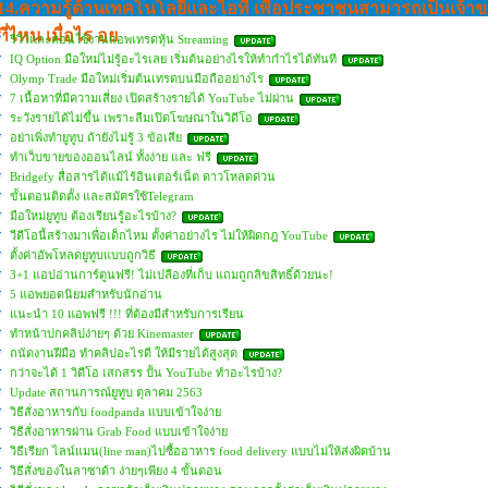
14.ความรู้ด้านเทคโนโลยีและไอที เพื่อประชาชนสามารถเป็นเจ้าข
ที่ไหน เมื่อไร อย
รีวิวและสอนใช้งานแอพเทรดหุ้น Streaming
IQ Option มือใหม่ไม่รู้อะไรเลย เริ่มต้นอย่างไรให้ทำกำไรได้ทันที
Olymp Trade มือใหม่เริ่มต้นเทรดบนมือถืออย่างไร
7 เนื้อหาที่มีความเสี่ยง เปิดสร้างรายได้ YouTube ไม่ผ่าน
ระวังรายได้ไม่ขึ้น เพราะลืมเปิดโฆษณาในวิดีโอ
อย่าเพิ่งทำยูทูบ ถ้ายังไม่รู้ 3 ข้อเสีย
ทำเว็บขายของออนไลน์ ทั้งง่าย และ ฟรี
Bridgefy สื่อสารได้แม้ไร้อินเตอร์เน็ต ดาวโหลดด่วน
ขั้นตอนติดตั้ง และสมัครใช้Telegram
มือใหม่ยูทูบ ต้องเรียนรู้อะไรบ้าง?
วีดีโอนี้สร้างมาเพื่อเด็กไหม ตั้งค่าอย่างไร ไม่ให้ผิดกฎ YouTube
ตั้งค่าอัพโหลดยูทูบแบบถูกวิธี
3+1 แอปอ่านการ์ตูนฟรี! ไม่เปลืองที่เก็บ แถมถูกลิขสิทธิ์ด้วยนะ!
5 แอพยอดนิยมสำหรับนักอ่าน
แนะนำ 10 แอพฟรี !!! ที่ต้องมีสำหรับการเรียน
ทำหน้าปกคลิปง่ายๆ ด้วย Kinemaster
ถนัดงานฝีมือ ทำคลิปอะไรดี ให้มีรายได้สูงสุด
กว่าจะได้ 1 วิดีโอ เสกสรร ปั้น YouTube ทำอะไรบ้าง?
Update สถานการณ์ยูทูบ ตุลาคม 2563
วิธีสั่งอาหารกับ foodpanda แบบเข้าใจง่าย
วิธีสั่งอาหารผ่าน Grab Food แบบเข้าใจง่าย
วิธีเรียก ไลน์แมน(line man)ไปซื้ออาหาร food delivery แบบไม่ให้ส่งผิดบ้าน
วิธีสั่งของในลาซาด้า ง่ายๆเพียง 4 ขั้นตอน