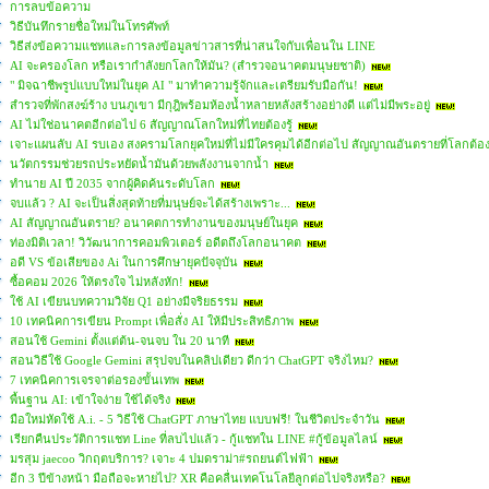
การลบข้อความ
วิธีบันทึกรายชื่อใหม่ในโทรศัพท์
วิธีส่งข้อความแชทและการลงข้อมูลข่าวสารที่น่าสนใจกับเพื่อนใน LINE
AI จะครองโลก หรือเรากำลังยกโลกให้มัน? (สำรวจอนาคตมนุษยชาติ)
" มิจฉาชีพรูปแบบใหม่ในยุค AI " มาทำความรู้จักและเตรียมรับมือกัน!
สำรวจที่พักสงฆ์ร้าง บนภูเขา มีกุฎิพร้อมห้องน้ำหลายหลังสร้างอย่างดี แต่ไม่มีพระอยู่
AI ไม่ใช่อนาคตอีกต่อไป 6 สัญญาณโลกใหม่ที่ไทยต้องรู้
เจาะแผนลับ AI รบเอง สงครามโลกยุคใหม่ที่ไม่มีใครคุมได้อีกต่อไป สัญญาณอันตรายที่โลกต้อ
นวัตกรรมช่วยรถประหยัดน้ำมันด้วยพลังงานจากน้ำ
ทำนาย AI ปี 2035 จากผู้คิดค้นระดับโลก
จบแล้ว ? AI จะเป็นสิ่งสุดท้ายที่มนุษย์จะได้สร้างเพราะ...
AI สัญญาณอันตราย? อนาคตการทำงานของมนุษย์ในยุค
ท่องมิติเวลา! วิวัฒนาการคอมพิวเตอร์ อดีตถึงโลกอนาคต
อดี VS ข้อเสียของ Ai ในการศึกษายุคปัจจุบัน
ซื้อคอม 2026 ให้ตรงใจ ไม่หลังหัก!
ใช้ AI เขียนบทความวิจัย Q1 อย่างมีจริยธรรม
10 เทคนิคการเขียน Prompt เพื่อสั่ง AI ให้มีประสิทธิภาพ
สอนใช้ Gemini ตั้งแต่ต้น-จนจบ ใน 20 นาที
สอนวิธีใช้ Google Gemini สรุปจบในคลิปเดียว ดีกว่า ChatGPT จริงไหม?
7 เทคนิคการเจรจาต่อรองขั้นเทพ
พื้นฐาน AI: เข้าใจง่าย ใช้ได้จริง
มือใหม่หัดใช้ A.i. - 5 วิธีใช้ ChatGPT ภาษาไทย แบบฟรี! ในชีวิตประจำวัน
เรียกคืนประวัติการแชท Line ที่ลบไปแล้ว - กู้แชทใน LINE #กู้ข้อมูลไลน์
มรสุม jaecoo วิกฤตบริการ? เจาะ 4 ปมดราม่า#รถยนต์ไฟฟ้า
อีก 3 ปีข้างหน้า มือถือจะหายไป? XR คือคลื่นเทคโนโลยีลูกต่อไปจริงหรือ?