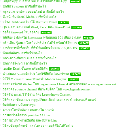
เหตุผลที่ยูทูปเบอร์มือใหม่ ไม่ควรคิดหารายได้ยูทูป
นักกีฬา e-sports อาชีพนี้ทำอะไร
ครูสอนภาษาอังกฤษออนไลน์ อาชีพนี้ทำอะไร
หัวหน้าทีม Social Media อาชีพนี้ทำอะไร
สร้าง Dashboard โดยใช้ Microsoft Excel
Q&A ตอบคอมเมนต์ Word, Excel และ PowerPoint
วิธีตั้ง Password ให้ปลอดภัย
ใส่เสียงเอฟเฟคใน kinemaster พร้อมแถม 101 เสียงเอฟเฟค
คลิกเดียว รู้เลยว่าใครก็อปคลิปเราไปใช้ พร้อมวิธีจัดการ
7 หลักการตั้งชื่อคลิป ที่ทำให้ผมมีคนติดตาม 700,000 คน
นักแปลอิสระ อาชีพนี้ทำอะไร
นักวิเคราะห์เกมฟุตบอล อาชีพนี้ทำอะไร
นักพากย์โฆษณา อาชีพนี้ทำอะไร
เทคนิค Excel ขั้นเทพ พร้อมคีย์ลัด
นำเสนองานแบบมือโปร โดยใช้คีย์ลัด PowerPoint
วิธีใช้ Microsoft PowerPoint ทำ Motion Graphic
วิธีสมัครวีแชท Wechat โดย Legendnews Channel เครือข่ายของ www.legendnews.net
วิธีสมัคร youtube channel สื่อระดับโลก โดย www.legendnews.net
วิธีสร้าง gmail ไว้ใช้งาน โดย Legendnews Channel
วิธีคัดลอกข้อความจากยูทูป Print เพื่อถ่ายเอกสาร สำหรับคอมพิวเตอร์
พิมพ์ข้อความด้วยการพูด
ตามหาโทรศัพท์หาย เจอภายใน 5 นาที
การแชร์วิดีโอจาก youtube ลง Line
วิธีถ่ายรูปภาพผ่านมือถือ และส่งทาง Line
วิธีลบข้อมูลโทรเข้าและโทรออก เบอร์ที่ไม่ได้รับสาย