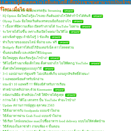
14.ความรู้ด้านเทคโนโลยีและไอที เพื่อประชาชนสามารถเป็นเจ้าข
ที่ไหน เมื่อไร อย
รีวิวและสอนใช้งานแอพเทรดหุ้น Streaming
IQ Option มือใหม่ไม่รู้อะไรเลย เริ่มต้นอย่างไรให้ทำกำไรได้ทันที
Olymp Trade มือใหม่เริ่มต้นเทรดบนมือถืออย่างไร
7 เนื้อหาที่มีความเสี่ยง เปิดสร้างรายได้ YouTube ไม่ผ่าน
ระวังรายได้ไม่ขึ้น เพราะลืมเปิดโฆษณาในวิดีโอ
อย่าเพิ่งทำยูทูบ ถ้ายังไม่รู้ 3 ข้อเสีย
ทำเว็บขายของออนไลน์ ทั้งง่าย และ ฟรี
Bridgefy สื่อสารได้แม้ไร้อินเตอร์เน็ต ดาวโหลดด่วน
ขั้นตอนติดตั้ง และสมัครใช้Telegram
มือใหม่ยูทูบ ต้องเรียนรู้อะไรบ้าง?
วีดีโอนี้สร้างมาเพื่อเด็กไหม ตั้งค่าอย่างไร ไม่ให้ผิดกฎ YouTube
ตั้งค่าอัพโหลดยูทูบแบบถูกวิธี
3+1 แอปอ่านการ์ตูนฟรี! ไม่เปลืองที่เก็บ แถมถูกลิขสิทธิ์ด้วยนะ!
5 แอพยอดนิยมสำหรับนักอ่าน
แนะนำ 10 แอพฟรี !!! ที่ต้องมีสำหรับการเรียน
ทำหน้าปกคลิปง่ายๆ ด้วย Kinemaster
ถนัดงานฝีมือ ทำคลิปอะไรดี ให้มีรายได้สูงสุด
กว่าจะได้ 1 วิดีโอ เสกสรร ปั้น YouTube ทำอะไรบ้าง?
Update สถานการณ์ยูทูบ ตุลาคม 2563
วิธีสั่งอาหารกับ foodpanda แบบเข้าใจง่าย
วิธีสั่งอาหารผ่าน Grab Food แบบเข้าใจง่าย
วิธีเรียก ไลน์แมน(line man)ไปซื้ออาหาร food delivery แบบไม่ให้ส่งผิดบ้าน
วิธีสั่งของในลาซาด้า ง่ายๆเพียง 4 ขั้นตอน