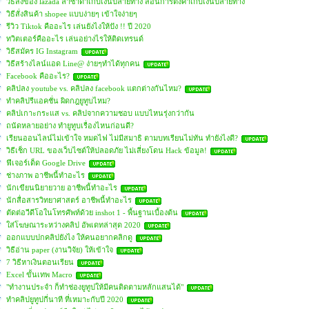
วิธีสั่งของ lazada ลาซาด้าเก็บเงินปลายทาง สอนการตั้งค่าเก็บเงินปลายทาง
วิธีสั่งสินค้า shopee แบบง่ายๆ เข้าใจง่ายๆ
รีวิว Tiktok คืออะไร เล่นยังไงให้ปัง !! ปี 2020
ทวิตเตอร์คืออะไร เล่นอย่างไรให้ติดเทรนด์
วิธีสมัคร IG Instagram
วิธีสร้างไลน์แอด Line@ ง่ายๆทำได้ทุกคน
Facebook คืออะไร?
คลิปลง youtube vs. คลิปลง facebook แตกต่างกันไหม?
ทำคลิปรีแอคชั่น ผิดกฎยูทูบไหม?
คลิปเกาะกระแส vs. คลิปจากความชอบ แบบไหนรุ่งกว่ากัน
ถนัดหลายอย่าง ทำยูทูบเรื่องไหนก่อนดี?
เรียนออนไลน์ไม่เข้าใจ หมดไฟ ไม่มีสมาธิ ตามบทเรียนไม่ทัน ทำยังไงดี?
วิธีเช็ก URL ของเว็บไซต์ให้ปลอดภัย ไม่เสี่ยงโดน Hack ข้อมูล!
ฟีเจอร์เด็ด Google Drive
ช่างภาพ อาชีพนี้ทำอะไร
นักเขียนนิยายวาย อาชีพนี้ทำอะไร
นักสื่อสารวิทยาศาสตร์ อาชีพนี้ทำอะไร
ตัดต่อวีดีโอในโทรศัพท์ด้วย inshot 1 - พื้นฐานเบื้องต้น
ใส่โฆษณาระหว่างคลิป อัพเดทล่าสุด 2020
ออกแบบปกคลิปยังไง ให้คนอยากคลิกดู
วิธีอ่าน paper (งานวิจัย) ให้เข้าใจ
7 วิธีหาเงินตอนเรียน
Excel ขั้นเทพ Macro
"ทำงานประจำ ก็ทำช่องยูทูปให้มีคนติดตามหลักแสนได้"
ทำคลิปยูทูปกี่นาที ที่เหมาะกับปี 2020