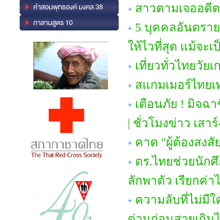
สาวตามเจออดีต
5 บุคคลอันตราย 
ให้ไวที่สุด แม้จ
เที่ยวทั่วไทยวัย
สแกมเมอร์ไทยเ
เตือนภัย ! มิจ
| ชั่วโมงข่าว เสาร์
คาด "ผู้ต้องสง
ตร.ไทยช่วยนักศ
ลักพาตัว เรียกค่า
ความลับที่ไม่มีใค
ด่วนก่อนสายเกิน