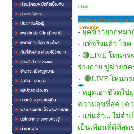
« Back
23.ภัยรอบด้านจากการดํารงช
วาระสุดท
ยุคข้าวยากหมากแ
แท้จริงแล้ว โร
🔴LIVE โหนกระ
ร่างกาย ขู่ฆ่ายกค
🔴LIVE โหนกระแ
หยุดเอาชีวิตไปผ
ความสุขที่สุด | ค
แก่แล้ว... ไม่จำเ
เป็นเพื่อนที่ดีที่ส