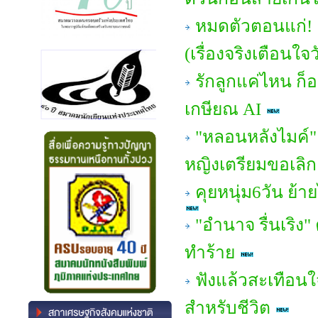
หมดตัวตอนแก่! 
(เรื่องจริงเตือนใจ
รักลูกแค่ไหน ก
เกษียณ AI
"หลอนหลังไมค์" 
หญิงเตรียมขอเลิก!
คุยหนุ่ม6วัน ย้า
"อํานาจ รื่นเริง"
ทำร้าย
ฟังแล้วสะเทือนใ
สำหรับชีวิต