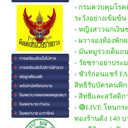
กรมควบคุมโรคยั
ระวังอย่างเข้มข้น
หญิงสาวฉกเงินชา
ผวาจองห้องพักผ
มันหมูร่วงเต็มถ
วัยชราอย่าประมา
ชัวร์ก่อนแชร์ 
สิทธิรับบัตรคนพิ
สิทธิและสวัสดิก
🔴LIVE โหนกระแ
ทองร้านดัง 140 บ