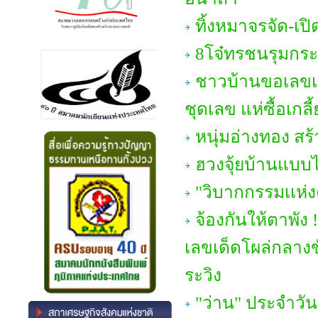
ทิ้งหมาจรจัด-เป
8โจ๋ทรชนรุมกระ
ชาวบ้านขอเลขเด็
ชุดเลข แห่ซื้อเกลี
หนุ่มอ่างทอง สร้
ฮวงจุ้ยบ้านแบบไ
"วิบากกรรมเเห่
จ้องกันให้ตาพั
เลขเด็ดโผล่กลางข
ระวิง
"ว่าน" ประจำวัน