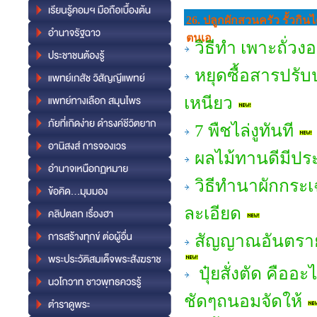
26. ปลูกผักสวนครัว รั้วกินไ
ตนเอ
วิธีทำ เพาะถั่วง
หยุดซื้อสารปรับ
เหนียว
7 พืชไล่งูทันที
ผลไม้ทานดีมีปร
วิธีทำนาผักกระ
ละเอียด
สัญญาณอันตราย
ปุ๋ยสั่งตัด คือ
ชัดๆถนอมจัดให้