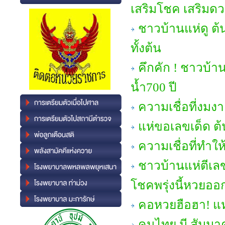
เสริมโชค เสริมด
ชาวบ้านแห่ดู ต้
ทั้งต้น
คึกคัก ! ชาวบ้า
น้ำ700 ปี
ความเชื่อที่งม
แห่ขอเลขเด็ด ต
ความเชื่อที่ทำ
ชาวบ้านแห่ตีเลข
โชคพรุ่งนี้หวยออ
คอหวยฮือฮา! แห่
คนไทย มี สัมม