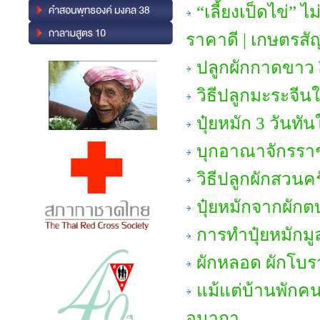
“เลี้ยงเป็ดไข่”
ราคาดี | เกษตรสั
ปลูกผักกาดขาว
วิธีปลูกมะระจีนใ
ปุ๋ยหมัก 3 วันทั
บุกอาณาจักรราช
วิธีปลูกผักสวนคร
ปุ๋ยหมักจากผักตบ
การทำปุ๋ยหมักมู
ผักหลอด ผักโบร
แม้แต่บ้านพักคน
อนาถา