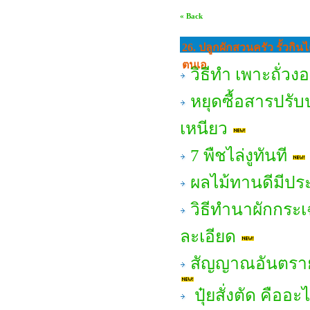
« Back
26. ปลูกผักสวนครัว รั้วกินไ
ตนเอ
วิธีทำ เพาะถั่วง
หยุดซื้อสารปรับ
เหนียว
7 พืชไล่งูทันที
ผลไม้ทานดีมีปร
วิธีทำนาผักกระ
ละเอียด
สัญญาณอันตราย
ปุ๋ยสั่งตัด คือ