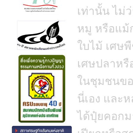
เท่านั้น ไม่ว่
หมู หรือแม้
ใบไม้ เศษพื
เศษปลาหรือห
ในชุมชนของเร
นี่เอง และห
ได้ปุ๋ยคอกมา