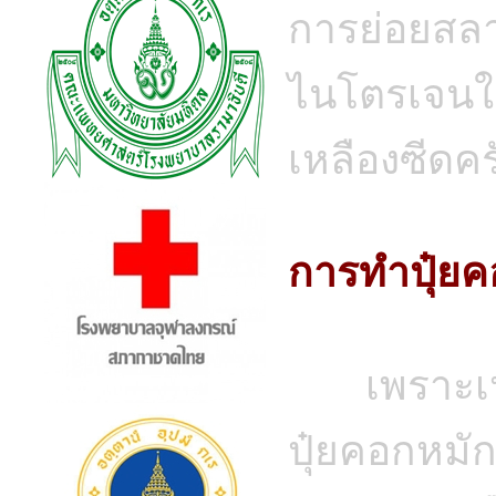
การย่อยสลา
ไนโตรเจนใน
เหลืองซีดคร
การทำปุ๋ยค
เพราะเหตุน
ปุ๋ยคอกหมั