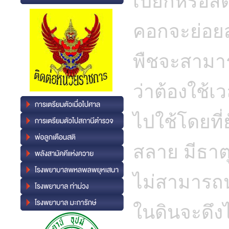
เปียกหรือสดอ
คอกจะย่อยส
พืชจะสามาร
ว่าต้องใช้เวล
ไปใช้โดยที
สลาย มีธาต
ไม่สามารถนำ
ในดินจะดึ