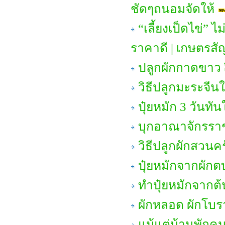
ชัดๆถนอมจัดให้
“เลี้ยงเป็ดไข่”
ราคาดี | เกษตรสั
ปลูกผักกาดขาว
วิธีปลูกมะระจีนใ
ปุ๋ยหมัก 3 วันทั
บุกอาณาจักรราช
วิธีปลูกผักสวนคร
ปุ๋ยหมักจากผักตบ
ทำปุ๋ยหมักจากต้
ผักหลอด ผักโบร
แม้แต่บ้านพักคน