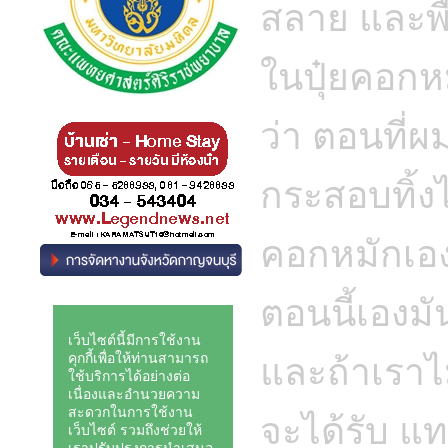
สลาย และพ
ในปุ๋ยคอกห
ว่า ตอนที่ผ
กระสอบทิ้งไว
คอกหมักเอง
ตอนนี้เองม
และถ้าเราไม่
จะได้รับ แ