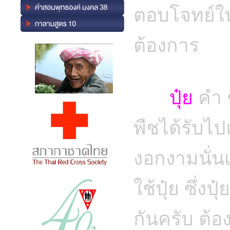
ตอบโจทย์ใ
ต้องการ
ปุ๋ย
คำ ๆ
พืชได้รับไป
งอกงามนั่น
ใช้ปุ๋ย ซึ่งป
กันครับ ต้อ