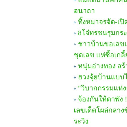
อนาถา
ทิ้งหมาจรจัด-เป
8โจ๋ทรชนรุมกระ
ชาวบ้านขอเลขเด็
ชุดเลข แห่ซื้อเกลี
หนุ่มอ่างทอง สร้
ฮวงจุ้ยบ้านแบบไ
"วิบากกรรมเเห่
จ้องกันให้ตาพั
เลขเด็ดโผล่กลางข
ระวิง