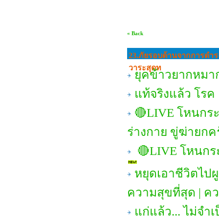
« Back
23.ภัยรอบด้านจากการดํารงช
วาระสุดท
ยุคข้าวยากหมากแ
แท้จริงแล้ว โร
🔴LIVE โหนกระ
ร่างกาย ขู่ฆ่ายกค
🔴LIVE โหนกระแ
หยุดเอาชีวิตไปผ
ความสุขที่สุด | ค
แก่แล้ว... ไม่จำเ