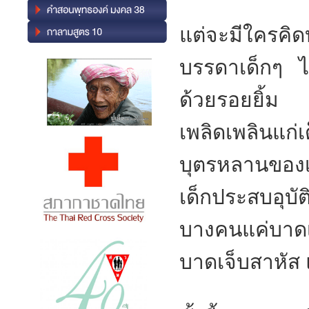
แต่จะมีใครคิดบ
บรรดาเด็กๆ ได
ด้วยรอยยิ
เพลิดเพลินแก่
บุตรหลานของเ
เด็กประสบอุบัต
บางคนแค่บาดเจ
บาดเจ็บสาหัส 