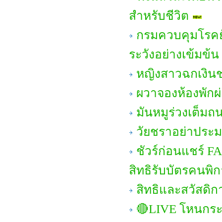
สำหรับชีวิต
กรมควบคุมโรคยั
ระวังอย่างเข้มข้น
หญิงสาวฉกเงินชา
ผวาจองห้องพักผ
มันหมูร่วงเต็มถ
วัยชราอย่าประมา
ชัวร์ก่อนแชร์ 
สิทธิรับบัตรคนพิ
สิทธิและสวัสดิก
🔴LIVE โหนกระแ