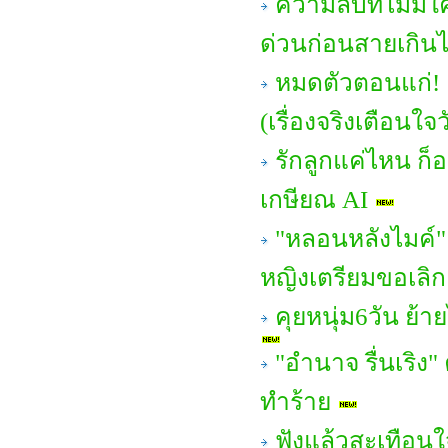
ความลับที่ไม่มีใค
ด่วนก่อนสายเกิน
หมดตัวตอนแก่! 
(เรื่องจริงเตือนใจ
รักลูกแค่ไหน ก
เกษียณ AI
"หลอนหลังไมค์" 
หญิงเตรียมขอเลิก!
คุยหนุ่ม6วัน ย้า
"อํานาจ รื่นเริง"
ทำร้าย
ฟังแล้วสะเทือนใ