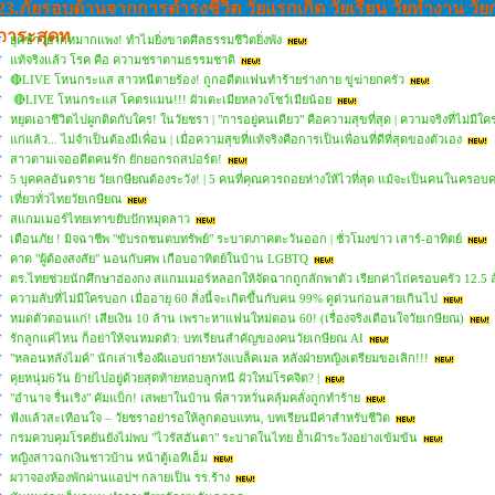
23.ภัยรอบด้านจากการดํารงชีวิต วัยแรกเกิด วัยเรียน วัยทํางาน วัย
วาระสุดท
ยุคข้าวยากหมากแพง! ทำไมยิ่งขาดศีลธรรมชีวิตยิ่งพัง
แท้จริงแล้ว โรค คือ ความชราตามธรรมชาติ
🔴LIVE โหนกระแส สาวหนีตายร้อง! ถูกอดีตแฟนทำร้ายร่างกาย ขู่ฆ่ายกครัว
🔴LIVE โหนกระแส โคตรแมน!!! ผัวเตะเมียหลวงโชว์เมียน้อย
หยุดเอาชีวิตไปผูกติดกับใคร! ในวัยชรา | "การอยู่คนเดียว" คือความสุขที่สุด | ความจริงที่ไม่มี
แก่แล้ว... ไม่จำเป็นต้องมีเพื่อน | เมื่อความสุขที่แท้จริงคือการเป็นเพื่อนที่ดีที่สุดของตัวเอง
สาวตามเจออดีตคนรัก ยักยอกรถสปอร์ต!
5 บุคคลอันตราย วัยเกษียณต้องระวัง! | 5 คนที่คุณควรถอยห่างให้ไวที่สุด แม้จะเป็นคนในครอบค
เที่ยวทั่วไทยวัยเกษียณ
สแกมเมอร์ไทยเทาขยับปักหมุดลาว
เตือนภัย ! มิจฉาชีพ "ขับรถชนตบทรัพย์" ระบาดภาคตะวันออก | ชั่วโมงข่าว เสาร์-อาทิตย์
คาด "ผู้ต้องสงสัย" นอนกับศพ เกือบอาทิตย์ในบ้าน LGBTQ
ตร.ไทยช่วยนักศึกษาฮ่องกง สแกมเมอร์หลอกให้จัดฉากถูกลักพาตัว เรียกค่าไถ่ครอบครัว 12.5 
ความลับที่ไม่มีใครบอก เมื่ออายุ 60 สิ่งนี้จะเกิดขึ้นกับคน 99% ดูด่วนก่อนสายเกินไป
หมดตัวตอนแก่! เสียเงิน 10 ล้าน เพราะหาแฟนใหม่ตอน 60! (เรื่องจริงเตือนใจวัยเกษียณ)
รักลูกแค่ไหน ก็อย่าให้จนหมดตัว: บทเรียนสำคัญของคนวัยเกษียณ AI
"หลอนหลังไมค์" นักเล่าเรื่องผีแอบถ่ายหวังแบล็คเมล หลังฝ่ายหญิงเตรียมขอเลิก!!!
คุยหนุ่ม6วัน ย้ายไปอยู่ด้วยสุดท้ายหอบลูกหนี ผัวใหม่โรคจิต? |
"อํานาจ รื่นเริง" คัมแบ็ก! เสพยาในบ้าน พี่สาวหวั่นคลุ้มคลั่งถูกทำร้าย
ฟังแล้วสะเทือนใจ – วัยชราอย่ารอให้ลูกตอบแทน, บทเรียนมีค่าสำหรับชีวิต
กรมควบคุมโรคยันยังไม่พบ "ไวรัสฮันตา" ระบาดในไทย ย้ำเฝ้าระวังอย่างเข้มข้น
หญิงสาวฉกเงินชาวบ้าน หน้าตู้เอทีเอ็ม
ผวาจองห้องพักผ่านแอปฯ กลายเป็น รร.ร้าง