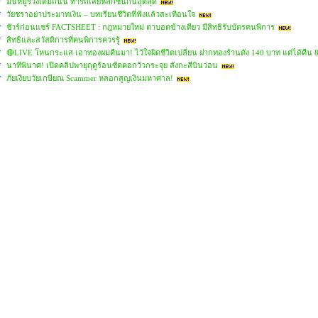
มันหมูร่วงเต็มถนน ทำรถเสียหลักชนกันอุตลุด
วัยชราอย่าประมาทเงิน – บทเรียนชีวิตที่ฟังแล้วสะเทือนใจ
ชัวร์ก่อนแชร์ FACTSHEET : กฎหมายใหม่ ตาบอดข้างเดียว มีสิทธิรับบัตรคนพิการ
สิทธิและสวัสดิการที่คนพิการควรรู้
🔴LIVE โหนกระแส เอาทองผมคืนมา! ไว้ใจผิดชีวิตเปลี่ยน ฝากทองร้านดัง 140 บาท แต่ได้คืน 
นาทีพินาศ! เปิดคลิปพายุฤดูร้อนซัดคอกวัวกระจุย สังกะสีบินว่อน
ภัยเงียบวัยเกษียณ Scammer หลอกสูญเงินมหาศาล!