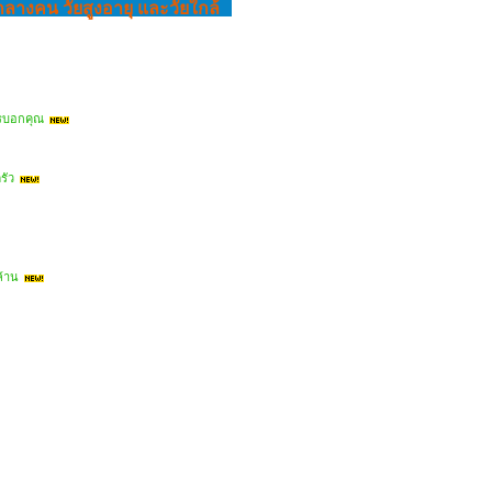
กลางคน วัยสูงอายุ และวัยใกล้
ใครบอกคุณ
รัว
ล้าน