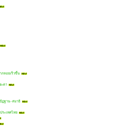
าภลอยเร็วขึ้น
คชะตา
ิปัฏฐาน–สมาธิ
ในประเทศไทย