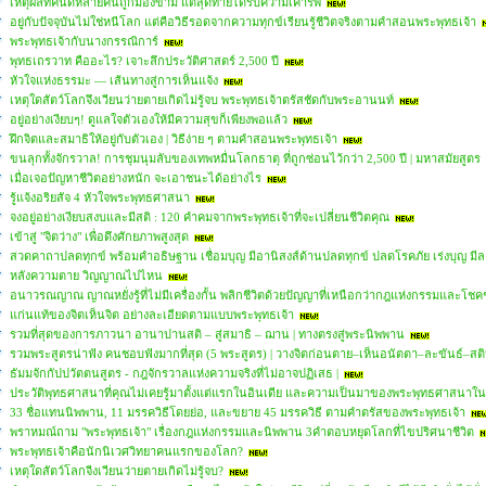
เหตุผลที่คนดีหลายคนถูกมองข้าม แต่สุดท้ายได้รับความเคารพ
อยู่กับปัจจุบันไม่ใช่หนีโลก แต่คือวิธีรอดจากความทุกข์เรียนรู้ชีวิตจริงตามคำสอนพระพุทธเจ้า
พระพุทธเจ้ากับนางกรรณิการ์
พุทธเถรวาท คืออะไร? เจาะลึกประวัติศาสตร์ 2,500 ปี
หัวใจแห่งธรรมะ — เส้นทางสู่การเห็นแจ้ง
เหตุใดสัตว์โลกจึงเวียนว่ายตายเกิดไม่รู้จบ พระพุทธเจ้าตรัสชัดกับพระอานนท์
อยู่อย่างเงียบๆ! ดูแลใจตัวเองให้มีความสุขก็เพียงพอแล้ว
ฝึกจิตและสมาธิให้อยู่กับตัวเอง | วิธีง่าย ๆ ตามคำสอนพระพุทธเจ้า
ขนลุกทั้งจักรวาล! การชุมนุมลับของเทพหมื่นโลกธาตุ ที่ถูกซ่อนไว้กว่า 2,500 ปี | มหาสมัยสูตร
เมื่อเจอปัญหาชีวิตอย่างหนัก จะเอาชนะได้อย่างไร
รู้แจ้งอริยสัจ 4 หัวใจพระพุทธศาสนา
จงอยู่อย่างเงียบสงบและมีสติ : 120 คำคมจากพระพุทธเจ้าที่จะเปลี่ยนชีวิตคุณ
เข้าสู่ "จิตว่าง" เพื่อดึงศักยภาพสูงสุด
สวดคาถาปลดทุกข์ พร้อมคำอธิษฐาน เชื่อมบุญ มีอานิสงส์ด้านปลดทุกข์ ปลดโรคภัย เร่งบุญ มีล
หลังความตาย วิญญาณไปไหน
อนาวรณญาณ ญาณหยั่งรู้ที่ไม่มีเครื่องกั้น พลิกชีวิตด้วยปัญญาที่เหนือกว่ากฎแห่งกรรมและโช
แก่นแท้ของจิตเห็นจิต อย่างละเอียดตามแบบพระพุทธเจ้า
รวมที่สุดของการภาวนา อานาปานสติ – สู่สมาธิ – ฌาน | ทางตรงสู่พระนิพพาน
รวมพระสูตรน่าฟัง คนชอบฟังมากที่สุด (5 พระสูตร) | วางจิตก่อนตาย–เห็นอนัตตา–ละขันธ์–สต
ธัมมจักกัปปวัตตนสูตร - กฎจักรวาลแห่งความจริงที่ไม่อาจปฏิเสธ |
ประวัติพุทธศาสนาที่คุณไม่เคยรู้มาตั้งแต่แรกในอินเดีย และความเป็นมาของพระพุทธศาสนา
33 ชื่อแทนนิพพาน, 11 มรรควิธีโดยย่อ, และขยาย 45 มรรควิธี ตามคำตรัสของพระพุทธเจ้า
พราหมณ์ถาม "พระพุทธเจ้า" เรื่องกฎแห่งกรรมและนิพพาน 3คำตอบหยุดโลกที่ไขปริศนาชีวิต
พระพุทธเจ้าคือนักนิเวศวิทยาคนแรกของโลก?
เหตุใดสัตว์โลกจีงเวียนว่ายตายเกิดไม่รู้จบ?