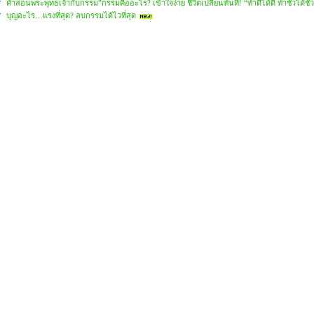
คำสอนพระพุทธเจ้ากับกรรม”กรรมคืออะไร? เข้าใจง่าย ชีวิตเปลี่ยนทันที! “ทำดีได้ดี ทำชั่วได้ชั่ว
บุญอะไร…แรงที่สุด? ลบกรรมได้ไวที่สุด