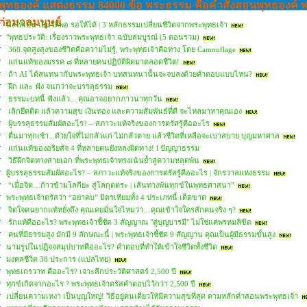
พุทธองค์ แสดงธรรม 84000 ข้อ พระธรรม คือคำสั่งสอนพุทธองค์ 
ต่อมวลมนุษย์
นิ่งให้เป็น เย็นให้พอ รอให้ได้ | 3 หลักธรรมเปลี่ยนชีวิตจากพระพุทธเจ้า
"พุทธประวัติ: เรื่องราวพระพุทธเจ้า ฉบับสมบูรณ์ (5 ตอนรวม)
368.จุดสูงสุงของชีวิตคือความไม่รู้, พระพุทธเจ้าคือทาง โดย Camouflage
แก่นแท้ของมรรค ๘ ที่หลายคนปฏิบัติผิดมาตลอดชีวิต!
ถ้า AI ได้สนทนากับพระพุทธเจ้า บทสนทนานั้นจะจบลงด้วยคำตอบแบบไหน?
ฝึก และ ฟัง จนกว่าจะบรรลุธรรม
ธรรมะบทนี้ ฟังแล้ว... คุณอาจอยากภาวนาทุกวัน
เลิกยึดติด แล้วความสุข เงินทอง และความสัมพันธ์ที่ดี จะไหลมาหาคุณเอง
ผู้บรรลุธรรมสัมผัสอะไร? – สภาวะแท้จริงของการตรัสรู้คืออะไร
ตื่นมาทุกเช้า...ด้วยใจที่ไม่กลัวแก่ ไม่กลัวตาย แล้วชีวิตที่เหลือจะเบาสบาย บุญมหาศาล
แก่นแท้ของอริยสัจ 4 ที่หลายคนยังหลงผิดทาง! l ปัญญาธรรม
วิธีฝึกจิตทางสายเอก ที่พระพุทธเจ้าทรงเน้นย้ำสู่ความหลุดพ้น
ผู้บรรลุธรรมสัมผัสอะไร? – สภาวะแท้จริงของการตรัสรู้คืออะไร | จักรวาลแห่งธรรม
“เมื่อจิต…ก้าวข้ามโลกียะ สู่โลกุตตระ | เส้นทางพ้นทุกข์ในพุทธศาสนา”
พระพุทธเจ้าตรัสว่า “อย่าคบ” มิตรเทียมทั้ง 4 ประเภทนี้ เด็ดขาด
จิตใจคนยากแท้หยั่งถึง คุณเคยมั่นใจไหมว่า…คุณเข้าใจใครสักคนจริง ๆ?
รักแท้คืออะไร? พระพุทธเจ้าชี้ชัด 3 สัญญาณ "คู่บุญบารมี" ไม่ใช่แค่พรหมลิขิต
คนที่มีธรรมสูง มักมี 9 ลักษณะนี้ | พระพุทธเจ้าชี้ชัด 9 สัญญาน คุณเป็นผู้มีธรรมขั้นสูง
นามรูปในปฏิจจสมุปบาทคืออะไร? คำตอบที่ทำให้เข้าใจชีวิตทั้งชีวิต
มงคลชีวิต 38 ประการ (แปลไทย)
พุทธเถรวาท คืออะไร? เจาะลึกประวัติศาสตร์ 2,500 ปี
ทุกข์เกิดจากอะไร ? พระพุทธเจ้าตรัสคำตอบไว้กว่า 2,500 ปี
เปลี่ยนความเหงา เป็นบุญใหญ่! วิธีอยู่คนเดียวให้มีความสุขที่สุด ตามหลักคำสอนพระพุทธเจ้า