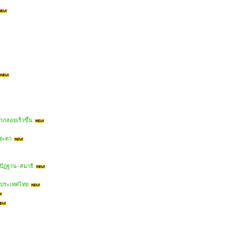
าภลอยเร็วขึ้น
คชะตา
ิปัฏฐาน–สมาธิ
ในประเทศไทย