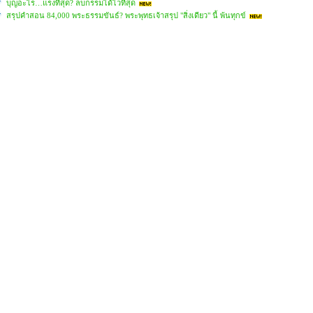
บุญอะไร…แรงที่สุด? ลบกรรมได้ไวที่สุด
สรุปคำสอน 84,000 พระธรรมขันธ์? พระพุทธเจ้าสรุป "สิ่งเดียว" นี้ พ้นทุกข์