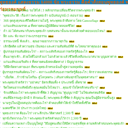
พุทธองค์ แสดงธรรม 84000 ข้อ พระธรรม คือคำสั่งสอนพุทธองค์ 
ต่อมวลมนุษย์
นิ่งให้เป็น เย็นให้พอ รอให้ได้ | 3 หลักธรรมเปลี่ยนชีวิตจากพระพุทธเจ้า
"พุทธประวัติ: เรื่องราวพระพุทธเจ้า ฉบับสมบูรณ์ (5 ตอนรวม)
368.จุดสูงสุงของชีวิตคือความไม่รู้, พระพุทธเจ้าคือทาง โดย Camouflage
แก่นแท้ของมรรค ๘ ที่หลายคนปฏิบัติผิดมาตลอดชีวิต!
ถ้า AI ได้สนทนากับพระพุทธเจ้า บทสนทนานั้นจะจบลงด้วยคำตอบแบบไหน?
ฝึก และ ฟัง จนกว่าจะบรรลุธรรม
ธรรมะบทนี้ ฟังแล้ว... คุณอาจอยากภาวนาทุกวัน
เลิกยึดติด แล้วความสุข เงินทอง และความสัมพันธ์ที่ดี จะไหลมาหาคุณเอง
ผู้บรรลุธรรมสัมผัสอะไร? – สภาวะแท้จริงของการตรัสรู้คืออะไร
ตื่นมาทุกเช้า...ด้วยใจที่ไม่กลัวแก่ ไม่กลัวตาย แล้วชีวิตที่เหลือจะเบาสบาย บุญมหาศาล
แก่นแท้ของอริยสัจ 4 ที่หลายคนยังหลงผิดทาง! l ปัญญาธรรม
วิธีฝึกจิตทางสายเอก ที่พระพุทธเจ้าทรงเน้นย้ำสู่ความหลุดพ้น
ผู้บรรลุธรรมสัมผัสอะไร? – สภาวะแท้จริงของการตรัสรู้คืออะไร | จักรวาลแห่งธรรม
“เมื่อจิต…ก้าวข้ามโลกียะ สู่โลกุตตระ | เส้นทางพ้นทุกข์ในพุทธศาสนา”
พระพุทธเจ้าตรัสว่า “อย่าคบ” มิตรเทียมทั้ง 4 ประเภทนี้ เด็ดขาด
จิตใจคนยากแท้หยั่งถึง คุณเคยมั่นใจไหมว่า…คุณเข้าใจใครสักคนจริง ๆ?
รักแท้คืออะไร? พระพุทธเจ้าชี้ชัด 3 สัญญาณ "คู่บุญบารมี" ไม่ใช่แค่พรหมลิขิต
คนที่มีธรรมสูง มักมี 9 ลักษณะนี้ | พระพุทธเจ้าชี้ชัด 9 สัญญาน คุณเป็นผู้มีธรรมขั้นสูง
นามรูปในปฏิจจสมุปบาทคืออะไร? คำตอบที่ทำให้เข้าใจชีวิตทั้งชีวิต
มงคลชีวิต 38 ประการ (แปลไทย)
พุทธเถรวาท คืออะไร? เจาะลึกประวัติศาสตร์ 2,500 ปี
ทุกข์เกิดจากอะไร ? พระพุทธเจ้าตรัสคำตอบไว้กว่า 2,500 ปี
เปลี่ยนความเหงา เป็นบุญใหญ่! วิธีอยู่คนเดียวให้มีความสุขที่สุด ตามหลักคำสอนพระพุทธเจ้า