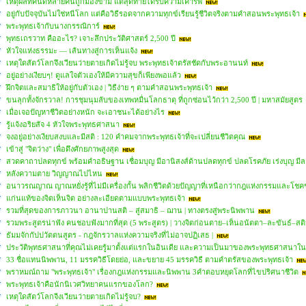
เหตุผลที่คนดีหลายคนถูกมองข้าม แต่สุดท้ายได้รับความเคารพ
อยู่กับปัจจุบันไม่ใช่หนีโลก แต่คือวิธีรอดจากความทุกข์เรียนรู้ชีวิตจริงตามคำสอนพระพุทธเจ้า
พระพุทธเจ้ากับนางกรรณิการ์
พุทธเถรวาท คืออะไร? เจาะลึกประวัติศาสตร์ 2,500 ปี
หัวใจแห่งธรรมะ — เส้นทางสู่การเห็นแจ้ง
เหตุใดสัตว์โลกจึงเวียนว่ายตายเกิดไม่รู้จบ พระพุทธเจ้าตรัสชัดกับพระอานนท์
อยู่อย่างเงียบๆ! ดูแลใจตัวเองให้มีความสุขก็เพียงพอแล้ว
ฝึกจิตและสมาธิให้อยู่กับตัวเอง | วิธีง่าย ๆ ตามคำสอนพระพุทธเจ้า
ขนลุกทั้งจักรวาล! การชุมนุมลับของเทพหมื่นโลกธาตุ ที่ถูกซ่อนไว้กว่า 2,500 ปี | มหาสมัยสูตร
เมื่อเจอปัญหาชีวิตอย่างหนัก จะเอาชนะได้อย่างไร
รู้แจ้งอริยสัจ 4 หัวใจพระพุทธศาสนา
จงอยู่อย่างเงียบสงบและมีสติ : 120 คำคมจากพระพุทธเจ้าที่จะเปลี่ยนชีวิตคุณ
เข้าสู่ "จิตว่าง" เพื่อดึงศักยภาพสูงสุด
สวดคาถาปลดทุกข์ พร้อมคำอธิษฐาน เชื่อมบุญ มีอานิสงส์ด้านปลดทุกข์ ปลดโรคภัย เร่งบุญ มีล
หลังความตาย วิญญาณไปไหน
อนาวรณญาณ ญาณหยั่งรู้ที่ไม่มีเครื่องกั้น พลิกชีวิตด้วยปัญญาที่เหนือกว่ากฎแห่งกรรมและโช
แก่นแท้ของจิตเห็นจิต อย่างละเอียดตามแบบพระพุทธเจ้า
รวมที่สุดของการภาวนา อานาปานสติ – สู่สมาธิ – ฌาน | ทางตรงสู่พระนิพพาน
รวมพระสูตรน่าฟัง คนชอบฟังมากที่สุด (5 พระสูตร) | วางจิตก่อนตาย–เห็นอนัตตา–ละขันธ์–สต
ธัมมจักกัปปวัตตนสูตร - กฎจักรวาลแห่งความจริงที่ไม่อาจปฏิเสธ |
ประวัติพุทธศาสนาที่คุณไม่เคยรู้มาตั้งแต่แรกในอินเดีย และความเป็นมาของพระพุทธศาสนา
33 ชื่อแทนนิพพาน, 11 มรรควิธีโดยย่อ, และขยาย 45 มรรควิธี ตามคำตรัสของพระพุทธเจ้า
พราหมณ์ถาม "พระพุทธเจ้า" เรื่องกฎแห่งกรรมและนิพพาน 3คำตอบหยุดโลกที่ไขปริศนาชีวิต
พระพุทธเจ้าคือนักนิเวศวิทยาคนแรกของโลก?
เหตุใดสัตว์โลกจีงเวียนว่ายตายเกิดไม่รู้จบ?