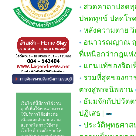
สวดคาถาปลดทุกข
ปลดทุกข์ ปลดโรคภ
หลังความตาย 
อนาวรณญาณ ญาณหย
ที่เหนือกว่ากฎแ
แก่นแท้ของจิตเ
รวมที่สุดของกา
ตรงสู่พระนิพพาน
ธัมมจักกัปปวัตต
ปฏิเสธ |
ประวัติพุทธศาสน