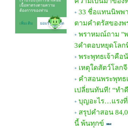
ความเป็นมาของ
33 ชื่อแทนนิพพา
ตามคำตรัสของพร
พราหมณ์ถาม "พร
3คำตอบหยุดโลกที
พระพุทธเจ้าคือ
เหตุใดสัตว์โลกจี
คำสอนพระพุทธเจ
เปลี่ยนทันที! “ทำดี
บุญอะไร…แรงที่ส
สรุปคำสอน 84,00
นี้ พ้นทุกข์