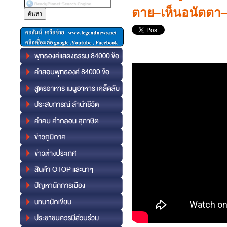
ตาย–เห็นอนัตตา–