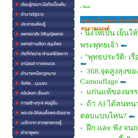
« Back
พุทธองค์ แสดงธรรม 84000
ต่อมวลมนุษย์
นิ่งให้เป็น เย็น
พระพุทธเจ้า
"พุทธประวัติ: เ
368.จุดสูงสุงขอ
Camouflage
แก่นแท้ของมรรค
ถ้า AI ได้สนทน
ตอบแบบไหน?
ฝึก และ ฟัง จน