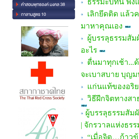
ธรรมะบทนี้ ฟัง
เลิกยึดติด แล้ว
มาหาคุณเอง
ผู้บรรลุธรรมสัม
อะไร
ตื่นมาทุกเช้า...ด
จะเบาสบาย บุญ
แก่นแท้ของอริย
วิธีฝึกจิตทางสา
ผู้บรรลุธรรมสัม
| จักรวาลแห่งธรร
“เมื่อจิต…ก้าวข