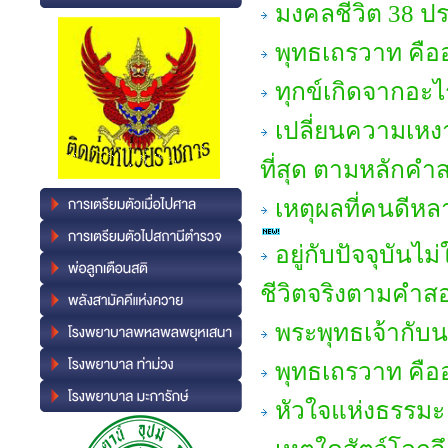
มงคลชีวิต 38 ป
พุทธเถรวาท คืออ
ทุกข์เกิดจากอะไ
เปลี่ยนความเหงา
ที่สุด ตามหลักคำ
เหตุผลที่คนดีห
อยู่กับปัจจุบันไ
ชีวิตจริงตามคำส
พระพุทธเจ้ากับ
พุทธเถรวาท คืออ
หัวใจแห่งธรรมะ 