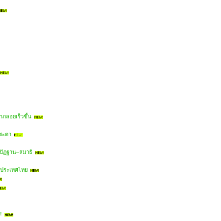
าภลอยเร็วขึ้น
คชะตา
ิปัฏฐาน–สมาธิ
ในประเทศไทย
!