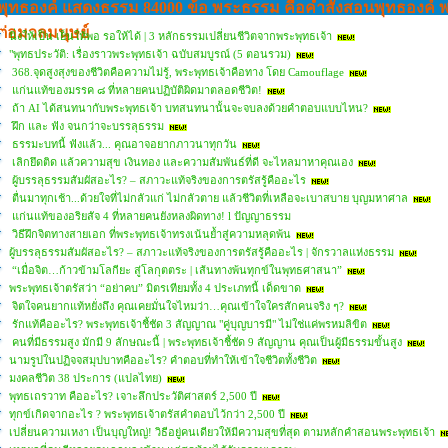
พุทธองค์ แสดงธรรม 84000 ข้อ พระธรรม คือคำสั่งสอนพุทธองค์ 
ต่อมวลมนุษย์
นิ่งให้เป็น เย็นให้พอ รอให้ได้ | 3 หลักธรรมเปลี่ยนชีวิตจากพระพุทธเจ้า
"พุทธประวัติ: เรื่องราวพระพุทธเจ้า ฉบับสมบูรณ์ (5 ตอนรวม)
368.จุดสูงสุงของชีวิตคือความไม่รู้, พระพุทธเจ้าคือทาง โดย Camouflage
แก่นแท้ของมรรค ๘ ที่หลายคนปฏิบัติผิดมาตลอดชีวิต!
ถ้า AI ได้สนทนากับพระพุทธเจ้า บทสนทนานั้นจะจบลงด้วยคำตอบแบบไหน?
ฝึก และ ฟัง จนกว่าจะบรรลุธรรม
ธรรมะบทนี้ ฟังแล้ว... คุณอาจอยากภาวนาทุกวัน
เลิกยึดติด แล้วความสุข เงินทอง และความสัมพันธ์ที่ดี จะไหลมาหาคุณเอง
ผู้บรรลุธรรมสัมผัสอะไร? – สภาวะแท้จริงของการตรัสรู้คืออะไร
ตื่นมาทุกเช้า...ด้วยใจที่ไม่กลัวแก่ ไม่กลัวตาย แล้วชีวิตที่เหลือจะเบาสบาย บุญมหาศาล
แก่นแท้ของอริยสัจ 4 ที่หลายคนยังหลงผิดทาง! l ปัญญาธรรม
วิธีฝึกจิตทางสายเอก ที่พระพุทธเจ้าทรงเน้นย้ำสู่ความหลุดพ้น
ผู้บรรลุธรรมสัมผัสอะไร? – สภาวะแท้จริงของการตรัสรู้คืออะไร | จักรวาลแห่งธรรม
“เมื่อจิต…ก้าวข้ามโลกียะ สู่โลกุตตระ | เส้นทางพ้นทุกข์ในพุทธศาสนา”
พระพุทธเจ้าตรัสว่า “อย่าคบ” มิตรเทียมทั้ง 4 ประเภทนี้ เด็ดขาด
จิตใจคนยากแท้หยั่งถึง คุณเคยมั่นใจไหมว่า…คุณเข้าใจใครสักคนจริง ๆ?
รักแท้คืออะไร? พระพุทธเจ้าชี้ชัด 3 สัญญาณ "คู่บุญบารมี" ไม่ใช่แค่พรหมลิขิต
คนที่มีธรรมสูง มักมี 9 ลักษณะนี้ | พระพุทธเจ้าชี้ชัด 9 สัญญาน คุณเป็นผู้มีธรรมขั้นสูง
นามรูปในปฏิจจสมุปบาทคืออะไร? คำตอบที่ทำให้เข้าใจชีวิตทั้งชีวิต
มงคลชีวิต 38 ประการ (แปลไทย)
พุทธเถรวาท คืออะไร? เจาะลึกประวัติศาสตร์ 2,500 ปี
ทุกข์เกิดจากอะไร ? พระพุทธเจ้าตรัสคำตอบไว้กว่า 2,500 ปี
เปลี่ยนความเหงา เป็นบุญใหญ่! วิธีอยู่คนเดียวให้มีความสุขที่สุด ตามหลักคำสอนพระพุทธเจ้า