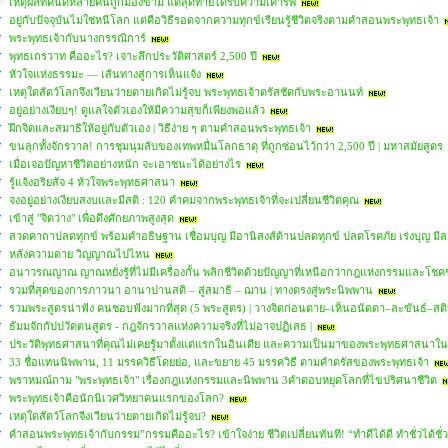
เหตุผลที่คนดีหลายคนถูกมองข้าม แต่สุดท้ายได้รับความเคารพ
อยู่กับปัจจุบันไม่ใช่หนีโลก แต่คือวิธีรอดจากความทุกข์เรียนรู้ชีวิตจริงตามคำสอนพระพุทธเจ้า
พระพุทธเจ้ากับนางกรรณิการ์
พุทธเถรวาท คืออะไร? เจาะลึกประวัติศาสตร์ 2,500 ปี
หัวใจแห่งธรรมะ — เส้นทางสู่การเห็นแจ้ง
เหตุใดสัตว์โลกจึงเวียนว่ายตายเกิดไม่รู้จบ พระพุทธเจ้าตรัสชัดกับพระอานนท์
อยู่อย่างเงียบๆ! ดูแลใจตัวเองให้มีความสุขก็เพียงพอแล้ว
ฝึกจิตและสมาธิให้อยู่กับตัวเอง | วิธีง่าย ๆ ตามคำสอนพระพุทธเจ้า
ขนลุกทั้งจักรวาล! การชุมนุมลับของเทพหมื่นโลกธาตุ ที่ถูกซ่อนไว้กว่า 2,500 ปี | มหาสมัยสูตร
เมื่อเจอปัญหาชีวิตอย่างหนัก จะเอาชนะได้อย่างไร
รู้แจ้งอริยสัจ 4 หัวใจพระพุทธศาสนา
จงอยู่อย่างเงียบสงบและมีสติ : 120 คำคมจากพระพุทธเจ้าที่จะเปลี่ยนชีวิตคุณ
เข้าสู่ "จิตว่าง" เพื่อดึงศักยภาพสูงสุด
สวดคาถาปลดทุกข์ พร้อมคำอธิษฐาน เชื่อมบุญ มีอานิสงส์ด้านปลดทุกข์ ปลดโรคภัย เร่งบุญ มีล
หลังความตาย วิญญาณไปไหน
อนาวรณญาณ ญาณหยั่งรู้ที่ไม่มีเครื่องกั้น พลิกชีวิตด้วยปัญญาที่เหนือกว่ากฎแห่งกรรมและโช
รวมที่สุดของการภาวนา อานาปานสติ – สู่สมาธิ – ฌาน | ทางตรงสู่พระนิพพาน
รวมพระสูตรน่าฟัง คนชอบฟังมากที่สุด (5 พระสูตร) | วางจิตก่อนตาย–เห็นอนัตตา–ละขันธ์–สต
ธัมมจักกัปปวัตตนสูตร - กฎจักรวาลแห่งความจริงที่ไม่อาจปฏิเสธ |
ประวัติพุทธศาสนาที่คุณไม่เคยรู้มาตั้งแต่แรกในอินเดีย และความเป็นมาของพระพุทธศาสนา
33 ชื่อแทนนิพพาน, 11 มรรควิธีโดยย่อ, และขยาย 45 มรรควิธี ตามคำตรัสของพระพุทธเจ้า
พราหมณ์ถาม "พระพุทธเจ้า" เรื่องกฎแห่งกรรมและนิพพาน 3คำตอบหยุดโลกที่ไขปริศนาชีวิต
พระพุทธเจ้าคือนักนิเวศวิทยาคนแรกของโลก?
เหตุใดสัตว์โลกจีงเวียนว่ายตายเกิดไม่รู้จบ?
คำสอนพระพุทธเจ้ากับกรรม”กรรมคืออะไร? เข้าใจง่าย ชีวิตเปลี่ยนทันที! “ทำดีได้ดี ทำชั่วได้ชั่ว