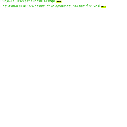
บุญอะไร…แรงที่สุด? ลบกรรมได้ไวที่สุด
สรุปคำสอน 84,000 พระธรรมขันธ์? พระพุทธเจ้าสรุป "สิ่งเดียว" นี้ พ้นทุกข์