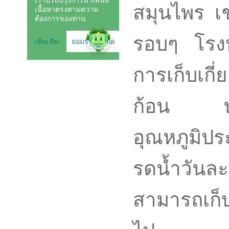
สมุนไพร เช
รอบๆ โรงบ
การเก็บเกี
ก้อน นำก้
อุณหภูมิป
รดน้ำวันล
สามารถเก็