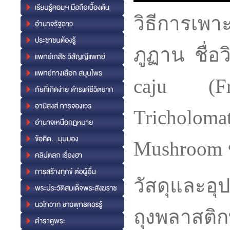
วิธีการเพา
ภูฏาน ชื่อว
caju (F
Tricholomat
Mushroom ช
วัสดุและอุ
ถุงพลาสติ