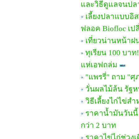
และวิธีดูแลจนปล
เลี้ยงปลาแบบอิส
ฟลอค Biofloc เปล
เที่ยวน่านหน้า
ทุเรียน 100 บาท
แห่เอฟถล่ม
"แพรรี่" ถาม "ศ
วั่นผลไม้ล้น ร
วิธีเลี้ยงไก่ไข่ส
ราคาน้ำมันวันนี้
กว่า 2 บาท
ราคาไข่ไก่ช่วง