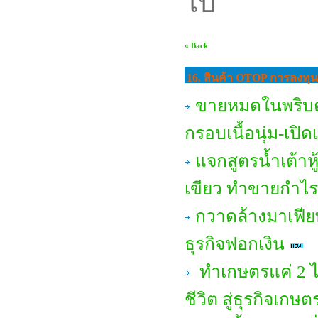
ไป
« Back
16. สินค้า OTOP การลงทุ
ขายหมดในพริบตา
กรอบเนื้อนุ่ม-เป
แจกสูตรน้ำเต้าห
เขียว ทำขายกำไร
กวาดล้างมาเฟียพ
ธุรกิจฟอกเงิน
ทำเกษตรแค่ 2 ไร่
ชีวิต สู่ธุรกิจเกษต