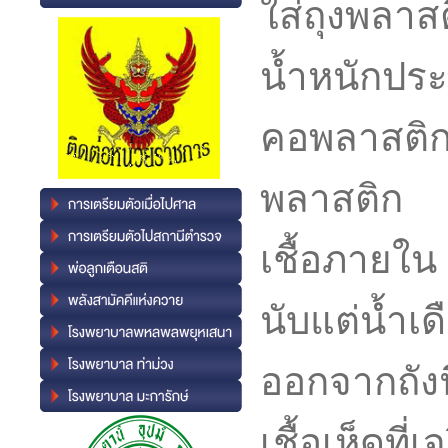
ใส่ถุงพลา
น้ำหนักปร
คอพลาสติก
พลาสติก นำ
เชื้อภายใน 
นับแต่น้ำเด
ออกจากถังน
เชื้อเห็ดท