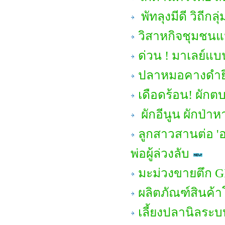
พัทลุงมีดี วิถีก
วิสาหกิจชุมชนแป
ด่วน ! มาเลย์แบน
ปลาหมอคางดำยึ
เดือดร้อน! ผักต
ผักอีนูน ผักป่า
ลูกสาวสานต่อ 'อ
พ่อผู้ล่วงลับ
มะม่วงขายตึก GI
ผลิตภัณฑ์สินค้
เลี้ยงปลานิลระบ