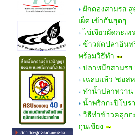
ผักดองสามรส สู
เผ็ด เข้ากันสุดๆ
ไข่เจียวผัดกะเพ
ข้าวผัดปลาอินทรี
พร้อมวิธีทำ
ปลาหมึกสามรส ท
เฉลยแล้ว 'ซอส
ทำน้ำปลาหวาน 
น้ำพริกกะปิโบรา
วิธีทำข้าวคลุกก
กุนเชียง