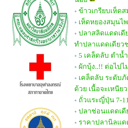
ข้าวเกรียบเห็ด
เห็ดหยองสมุนไ
ปลาสลิดแดดเดีย
ทำปลาแดดเดียวชน
5 เคล็ดลับ ตำน้ำ
ผักบุ้ง..!! ต่อไป
เคล็ดลับ ระดับภั
ด้วย เนื้อจะเหนียวน
ถั่วแระญี่ปุ่น 7-1
ปลาช่อนแดดเดี
ราคาปลานิลแดด