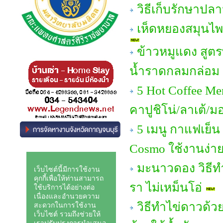
วิธีเก็บรักษาปล
เห็ดหยองสมุนไพร
ข้าวหมูแดง สูต
น้ำราดกลมกล่อม อ
5 Hot Coffee Me
คาปูชิโน่/ลาเต้/ม
5 เมนู กาแฟเย็น
Cosmo ใช้งานง่าย 
มะนาวดอง วิธีทํ
รา ไม่เหม็นโอ่
วิธีทำไข่ดาวด้วย