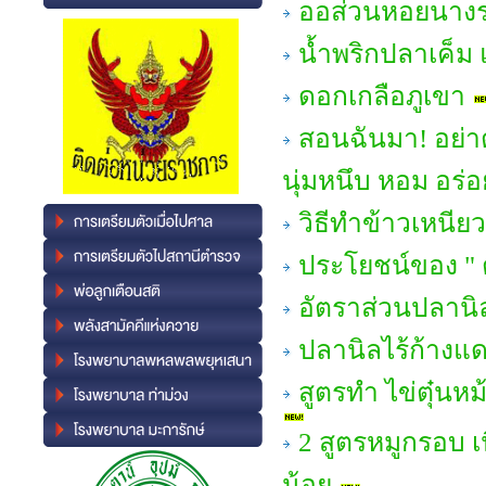
ออส่วนหอยนางรม แ
น้ำพริกปลาเค็ม 
ดอกเกลือภูเขา
สอนฉันมา! อย่าต
นุ่มหนึบ หอม อร่อ
วิธีทำข้าวเหนีย
ประโยชน์ของ " 
อัตราส่วนปลานิ
ปลานิลไร้ก้างแ
สูตรทำ ไข่ตุ๋นห
2 สูตรหมูกรอบ เ
น้อย