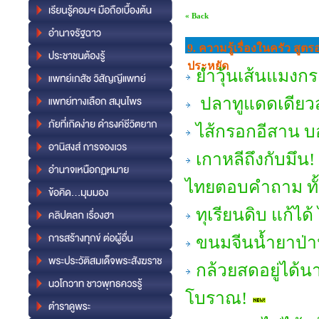
« Back
9. ความรู้เรื่องในครัว สู
ประหยัด
ยำวุ้นเส้นแมงกระ
ปลาทูแดดเดียวส
ไส้กรอกอีสาน บ
เกาหลีถึงกับมึน! 
ไทยตอบคำถาม ทั้งเ
ทุเรียนดิบ แก้ได
ขนมจีนน้ำยาป่า
กล้วยสดอยู่ได้น
โบราณ!