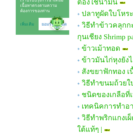
ต้องใช้น้ำมัน
ปลาทูผัดใบโหร
วิธีทำข้าวคลุกก
กุนเชียง Shrimp pa
ข้าวเม้าทอด
ข้าวมันไก่หุงยังไ
สังขยาฟักทอง เน
วิธีทำขนมถ้วยใ
ชนิดของเกลือที
เทคนิคการทำอาห
วิธีทำพริกแกงเผ
ใต้แท้ๆ |