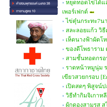
หยุดทอดไข่ได้แ
เพอร์เฟกต์
ไข่ตุ๋นกระทะ7นาท
สละลอยแก้ว วิธี
เห็ดนางฟ้าผัด
ของดีโพธาราม ต
สามชั้นทอดกรอ
ราดหน้าหมูนุ่ม ร
เขียวสวยกรอบ [En
เปิดสดๆ พิสูจน์ปล
วิธีทำกิมจิเกาหล
ผักดองสามรส ส