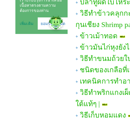
ปลาทูผัดใบโหร
วิธีทำข้าวคลุกก
กุนเชียง Shrimp pa
ข้าวเม้าทอด
ข้าวมันไก่หุงยังไ
วิธีทำขนมถ้วยใ
ชนิดของเกลือที
เทคนิคการทำอาห
วิธีทำพริกแกงเผ
ใต้แท้ๆ |
วิธีเก็บหอมแดง