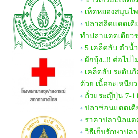
เห็ดหยองสมุนไ
ปลาสลิดแดดเดีย
ทำปลาแดดเดียวชน
5 เคล็ดลับ ตำน้ำ
ผักบุ้ง..!! ต่อไป
เคล็ดลับ ระดับภั
ด้วย เนื้อจะเหนียวน
ถั่วแระญี่ปุ่น 7-1
ปลาช่อนแดดเดี
ราคาปลานิลแดด
วิธีเก็บรักษาปล