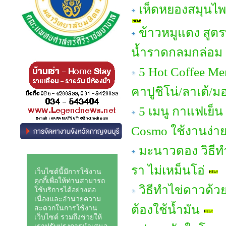
เห็ดหยองสมุนไพร
ข้าวหมูแดง สูต
น้ำราดกลมกล่อม อ
5 Hot Coffee Me
คาปูชิโน่/ลาเต้/ม
5 เมนู กาแฟเย็น
Cosmo ใช้งานง่าย 
มะนาวดอง วิธีทํ
รา ไม่เหม็นโอ่
วิธีทำไข่ดาวด้วย
ต้องใช้น้ำมัน