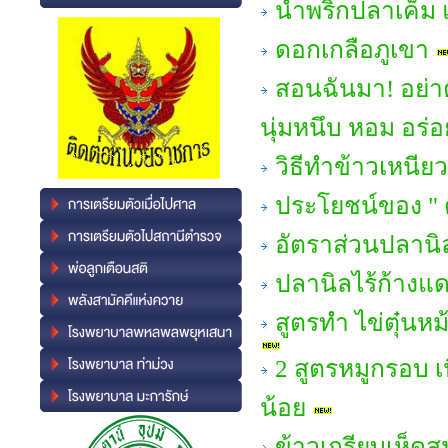
น้ำพริกปลาเค็ม 
ดอกเกลือภูเขา
สอนฉันมา! อย่าต
นุ่มหนึบ หอม อร่อ
วิธีทำข้าวเหนีย
ประโยชน์ของ " 
อัตราส่วนปลานิ
ปลานิลไร้ก้างแ
สูตรทำ ไข่ตุ๋นห
2 สูตรหมูกรอบ เ
น้อย
ข้าวเกรียบเห็ด