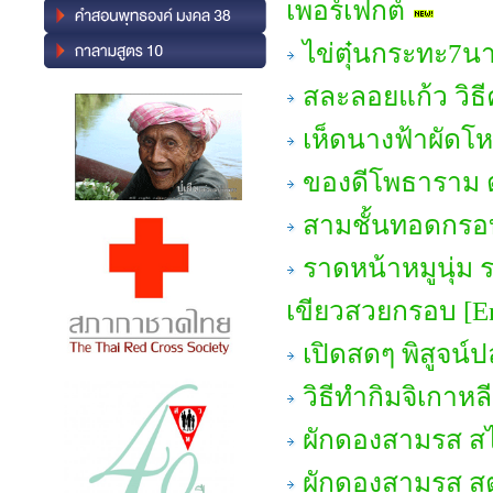
เพอร์เฟกต์
ไข่ตุ๋นกระทะ7นาท
สละลอยแก้ว วิธี
เห็ดนางฟ้าผัด
ของดีโพธาราม ต
สามชั้นทอดกรอ
ราดหน้าหมูนุ่ม ร
เขียวสวยกรอบ [En
เปิดสดๆ พิสูจน์ปล
วิธีทำกิมจิเกาหล
ผักดองสามรส ส
ผักดองสามรส สู