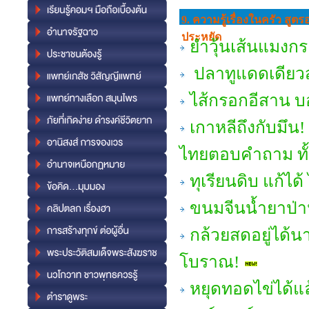
9. ความรู้เรื่องในครัว สู
ประหยัด
ยำวุ้นเส้นแมงกระ
ปลาทูแดดเดียวส
ไส้กรอกอีสาน บ
เกาหลีถึงกับมึน! 
ไทยตอบคำถาม ทั้งเ
ทุเรียนดิบ แก้ได
ขนมจีนน้ำยาป่า
กล้วยสดอยู่ได้น
โบราณ!
หยุดทอดไข่ได้แ