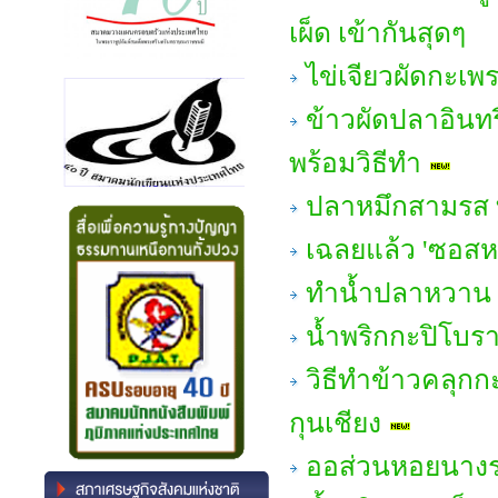
เผ็ด เข้ากันสุดๆ
ไข่เจียวผัดกะเพ
ข้าวผัดปลาอินทรี
พร้อมวิธีทำ
ปลาหมึกสามรส ท
เฉลยแล้ว 'ซอส
ทำน้ำปลาหวาน 
น้ำพริกกะปิโบรา
วิธีทำข้าวคลุกก
กุนเชียง
ออส่วนหอยนางรม แ