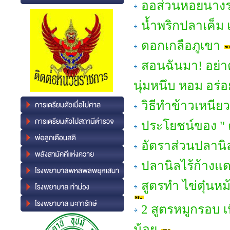
ออส่วนหอยนางรม แ
น้ำพริกปลาเค็ม 
ดอกเกลือภูเขา
สอนฉันมา! อย่าต
นุ่มหนึบ หอม อร่อ
วิธีทำข้าวเหนีย
ประโยชน์ของ " 
อัตราส่วนปลานิ
ปลานิลไร้ก้างแ
สูตรทำ ไข่ตุ๋นห
2 สูตรหมูกรอบ เ
น้อย