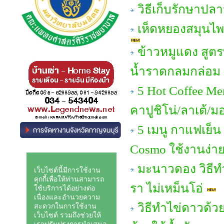
วิธีเก็บรักษาปล
เห็ดหยองสมุนไพร
ข้าวหมูแดง สูต
น้ำราดกลมกล่อม อ
5 Hot Coffee Me
คาปูชิโน่/ลาเต้/ม
5 เมนู กาแฟเย็น
Cosmo ใช้งานง่าย 
มะนาวดอง วิธีทํ
รา ไม่เหม็นโอ่
วิธีทำไข่ดาวด้วย