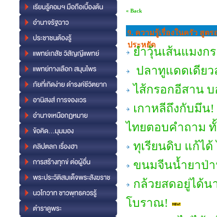
« Back
9. ความรู้เรื่องในครัว สู
ประหยัด
ยำวุ้นเส้นแมงกระ
ปลาทูแดดเดียวส
ไส้กรอกอีสาน บ
เกาหลีถึงกับมึน! 
ไทยตอบคำถาม ทั้งเ
ทุเรียนดิบ แก้ได
ขนมจีนน้ำยาป่า
กล้วยสดอยู่ได้น
โบราณ!