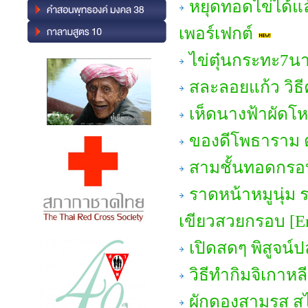
หยุดทอดไข่ได้แ
เพอร์เฟกต์
ไข่ตุ๋นกระทะ7นาท
สละลอยแก้ว วิธี
เห็ดนางฟ้าผัด
ของดีโพธาราม ต
สามชั้นทอดกรอ
ราดหน้าหมูนุ่ม ร
เขียวสวยกรอบ [En
เปิดสดๆ พิสูจน์ปล
วิธีทำกิมจิเกาหล
ผักดองสามรส ส