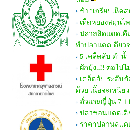
ข้าวเกรียบเห็ด
เห็ดหยองสมุนไ
ปลาสลิดแดดเดีย
ทำปลาแดดเดียวชน
5 เคล็ดลับ ตำน้ำ
ผักบุ้ง..!! ต่อไป
เคล็ดลับ ระดับภั
ด้วย เนื้อจะเหนียวน
ถั่วแระญี่ปุ่น 7-1
ปลาช่อนแดดเดี
ราคาปลานิลแดด