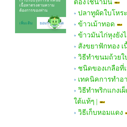
ต้องใช้น้ำมัน
ปลาทูผัดใบโหร
ข้าวเม้าทอด
ข้าวมันไก่หุงยังไ
สังขยาฟักทอง เน
วิธีทำขนมถ้วยใ
ชนิดของเกลือที
เทคนิคการทำอาห
วิธีทำพริกแกงเผ
ใต้แท้ๆ |
วิธีเก็บหอมแดง