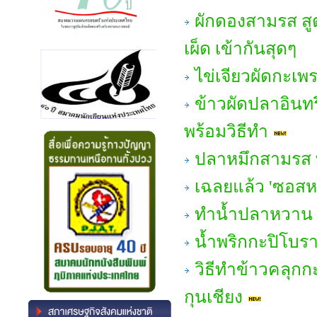
ผักดองสามรส สู
เผ็ด เข้ากันสุดๆ
ไข่เจียวผัดกะเพ
ข้าวผัดปลาอินทรี
พร้อมวิธีทำ
ปลาหมึกสามรส ท
เฉลยแล้ว 'ซอส
ทำน้ำปลาหวาน 
น้ำพริกกะปิโบรา
วิธีทำข้าวคลุกก
กุนเชียง