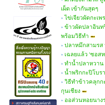
เผ็ด เข้ากันสุดๆ
ไข่เจียวผัดกะเพ
ข้าวผัดปลาอินทรี
พร้อมวิธีทำ
ปลาหมึกสามรส ท
เฉลยแล้ว 'ซอส
ทำน้ำปลาหวาน 
น้ำพริกกะปิโบรา
วิธีทำข้าวคลุกก
กุนเชียง
ออส่วนหอยนางรม แ