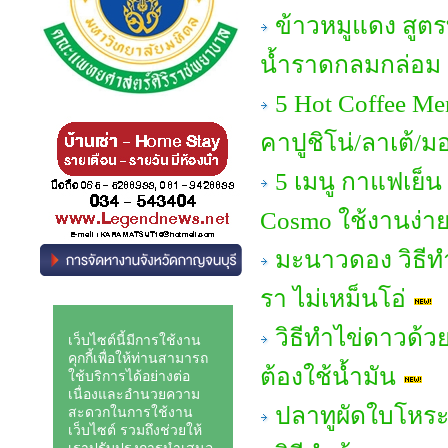
ข้าวหมูแดง สูต
น้ำราดกลมกล่อม อ
5 Hot Coffee Me
คาปูชิโน่/ลาเต้/ม
5 เมนู กาแฟเย็น
Cosmo ใช้งานง่าย 
มะนาวดอง วิธีทํ
รา ไม่เหม็นโอ่
วิธีทำไข่ดาวด้วย
ต้องใช้น้ำมัน
ปลาทูผัดใบโหร