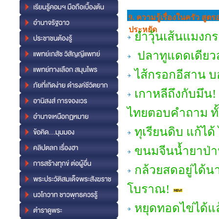
9. ความรู้เรื่องในครัว สู
ประหยัด
ยำวุ้นเส้นแมงกระ
ปลาทูแดดเดียวส
ไส้กรอกอีสาน บ
เกาหลีถึงกับมึน! 
ไทยตอบคำถาม ทั้งเ
ทุเรียนดิบ แก้ได
ขนมจีนน้ำยาป่า
กล้วยสดอยู่ได้น
โบราณ!
หยุดทอดไข่ได้แ