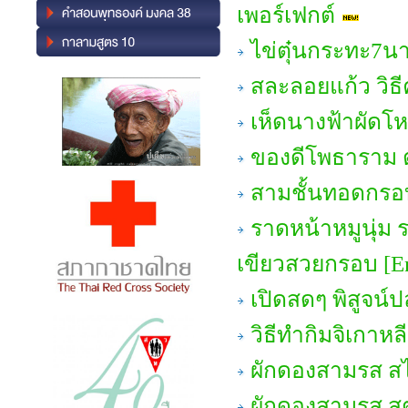
เพอร์เฟกต์
ไข่ตุ๋นกระทะ7นาท
สละลอยแก้ว วิธี
เห็ดนางฟ้าผัด
ของดีโพธาราม ต
สามชั้นทอดกรอ
ราดหน้าหมูนุ่ม ร
เขียวสวยกรอบ [En
เปิดสดๆ พิสูจน์ปล
วิธีทำกิมจิเกาหล
ผักดองสามรส ส
ผักดองสามรส สู