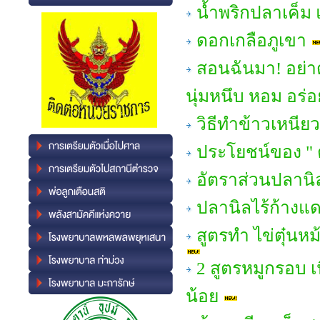
น้ำพริกปลาเค็ม 
ดอกเกลือภูเขา
สอนฉันมา! อย่าต
นุ่มหนึบ หอม อร่อ
วิธีทำข้าวเหนีย
ประโยชน์ของ " 
อัตราส่วนปลานิ
ปลานิลไร้ก้างแ
สูตรทำ ไข่ตุ๋นห
2 สูตรหมูกรอบ เ
น้อย