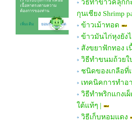
วิธีทำข้าวคลุกก
กุนเชียง Shrimp pa
ข้าวเม้าทอด
ข้าวมันไก่หุงยังไ
สังขยาฟักทอง เน
วิธีทำขนมถ้วยใ
ชนิดของเกลือที
เทคนิคการทำอาห
วิธีทำพริกแกงเผ
ใต้แท้ๆ |
วิธีเก็บหอมแดง