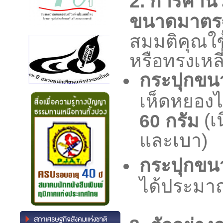
2. การคำนว
ขนาดมาตร
สมมติคุณใ
หรือทรงเหลี่
กระปุกขน
เห็ดหยอง
(เ
60 กรัม
และเบา)
กระปุกขน
ได้ประม