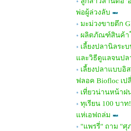
ลูกสาวสานต่อ 'อ
พ่อผู้ล่วงลับ
มะม่วงขายตึก GI
ผลิตภัณฑ์สินค้
เลี้ยงปลานิลระบ
และวิธีดูแลจนปล
เลี้ยงปลาแบบอิส
ฟลอค Biofloc เปล
เที่ยวน่านหน้า
ทุเรียน 100 บาท
แห่เอฟถล่ม
"แพรรี่" ถาม "ศ