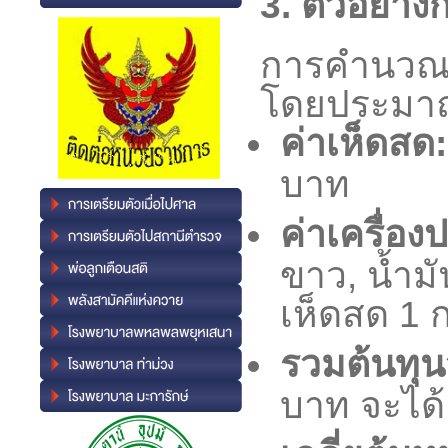
3. ตัวอย่า
การคำนวณนี
โดยประมา
ค่าเห็ดสด:
บาท
ค่าเครื่องป
ขาว, น้ำม
เห็ดสด 1 
รวมต้นทุนว
บาท จะได้