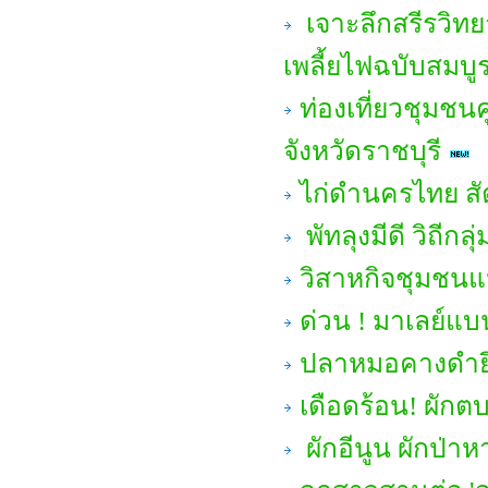
เจาะลึกสรีรวิทย
เพลี้ยไฟฉบับสมบู
ท่องเที่ยวชุมชน
จังหวัดราชบุรี
ไก่ดำนครไทย สัต
พัทลุงมีดี วิถีก
วิสาหกิจชุมชนแป
ด่วน ! มาเลย์แบน
ปลาหมอคางดำยึ
เดือดร้อน! ผักต
ผักอีนูน ผักป่า