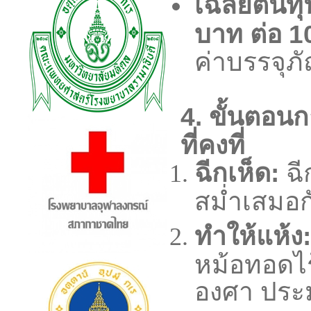
เฉลี่ยต้นท
บาท ต่อ 1
ค่าบรรจุภั
4. ขั้นตอนก
ที่คงที่
ฉีกเห็ด:
ฉี
สม่ำเสมอกั
ทำให้แห้ง:
หม้อทอดไร้
องศา ประ