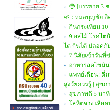
🟡 [บรรยาย 3 ชม
🌱 : หมอบุญชัย อิ
กินกระเทียม 10 วั
9 ผลไม้ โรคไตก
ไต กินได้ ปลอดภัย
7 นิสัยเช้าวัน
อาหารลดไขมันใน
แพทย์เตือน! ดื่มน
สูงวัยควรรู้ | สุขภา
สุขภาพดี 5 นาที
โลหิตจาง เลือดน