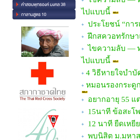
ไปแบบนี้
ประโยชน์ “การเ
ฝึกสควอทรักษาเข
ไขความลับ — ทำ
ไปแบบนี้
4 วิธีหายใจบำบ
หมอนรองกระดูกค
อยากอายุ 55 แต
15นาที ข้อสะโพก
12 นาที ยืดเหยีย
พบนิสิต ม.มหาส