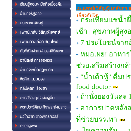
22.แพทย์ วิสัญญี เภสัชกร 
เกี่ยวกับโร
กระเทียมแช่น้ำผึ
เช้า | สุขภาพผู้สูง
7 ประโยชน์จากถั
หมอเผย! อาหารโป
ช่วยเสริมสร้างกล้
"น้ำเต้าหู้" ดื่ม
food doctor
ถ้านั่งยองวันละ 
อาการปวดหลังล
ที่ช่วยบรรเทา
ไขความลับ — ทำ