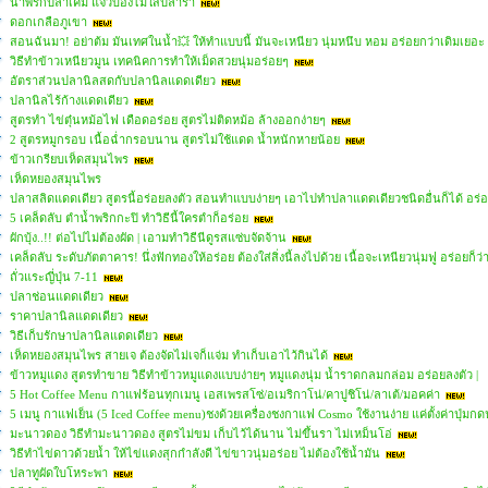
น้ำพริกปลาเค็ม แจ่วบองไม่ใส่ปลาร้า
ดอกเกลือภูเขา
สอนฉันมา! อย่าต้ม มันเทศในน้ำ💥 ให้ทำแบบนี้ มันจะเหนียว นุ่มหนึบ หอม อร่อยกว่าเดิมเยอะ
วิธีทำข้าวเหนียวมูน เทคนิคการทำให้เม็ดสวยนุ่มอร่อยๆ
อัตราส่วนปลานิลสดกับปลานิลแดดเดียว
ปลานิลไร้ก้างแดดเดียว
สูตรทำ ไข่ตุ๋นหม้อไฟ เดือดอร่อย สูตรไม่ติดหม้อ ล้างออกง่ายๆ
2 สูตรหมูกรอบ เนื้อฉ่ำกรอบนาน สูตรไม่ใช้แดด น้ำหนักหายน้อย
ข้าวเกรียบเห็ดสมุนไพร
เห็ดหยองสมุนไพร
ปลาสลิดแดดเดียว สูตรนี้อร่อยลงตัว สอนทำแบบง่ายๆ เอาไปทำปลาแดดเดียวชนิดอื่นก็ได้ อร
5 เคล็ดลับ ตำน้ำพริกกะปิ ทำวิธีนี้ใครตำก็อร่อย
ผักบุ้ง..!! ต่อไปไม่ต้องผัด | เอามทำวิธีนีดูรสแซ่บจัดจ้าน
เคล็ดลับ ระดับภัตตาคาร! นึ่งฟักทองให้อร่อย ต้องใส่สิ่งนี้ลงไปด้วย เนื้อจะเหนียวนุ่มฟู อร่อยก็ว่
ถั่วแระญี่ปุ่น 7-11
ปลาช่อนแดดเดียว
ราคาปลานิลแดดเดียว
วิธีเก็บรักษาปลานิลแดดเดียว
เห็ดหยองสมุนไพร สายเจ ต้องจัดไม่เจก็แจ่ม ทำเก็บเอาไว้กินได้
ข้าวหมูแดง สูตรทำขาย วิธีทำข้าวหมูแดงแบบง่ายๆ หมูแดงนุ่ม น้ำราดกลมกล่อม อร่อยลงตัว |
5 Hot Coffee Menu กาแฟร้อนทุกเมนู เอสเพรสโซ่/อเมริกาโน่/คาปูชิโน่/ลาเต้/มอคค่า
5 เมนู กาแฟเย็น (5 Iced Coffee menu)ชงด้วยเครื่องชงกาแฟ Cosmo ใช้งานง่าย แค่ตั้งค่าปุ่มก
มะนาวดอง วิธีทํามะนาวดอง สูตรไม่ขม เก็บไว้ได้นาน ไม่ขึ้นรา ไม่เหม็นโอ่
วิธีทำไข่ดาวด้วยน้ำ ให้ไข่แดงสุกกำลังดี ไข่ขาวนุ่มอร่อย ไม่ต้องใช้น้ำมัน
ปลาทูผัดใบโหระพา