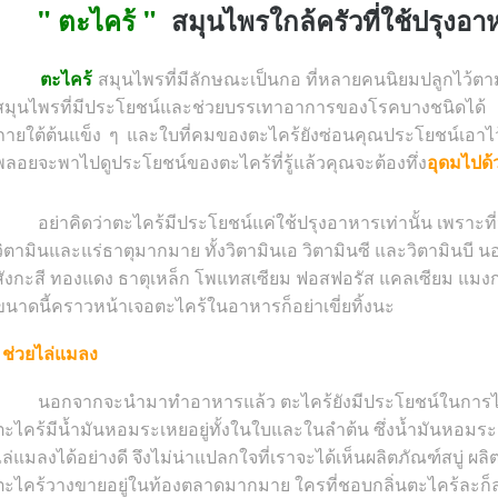
" ตะไคร้ "
สมุนไพรใกล้ครัวที่ใช้ปรุงอ
ตะไคร้
สมุนไพรที่มีลักษณะเป็นกอ ที่หลายคนนิยมปลูกไว้ต
สมุนไพรที่มีประโยชน์และช่วยบรรเทาอาการของโรคบางชนิดได้ แต
ภายใต้ต้นแข็ง ๆ และใบที่คมของตะไคร้ยังซ่อนคุณประโยชน์เอาไว
พลอยจะพาไปดูประโยชน์ของตะไคร้ที่รู้แล้วคุณจะต้องทึ่ง
อุดมไปด้
อย่าคิดว่าตะไคร้มีประโยชน์แค่ใช้ปรุงอาหารเท่านั้น เพราะที่จ
วิตามินและแร่ธาตุมากมาย ทั้งวิตามินเอ วิตามินซี และวิตามินบี น
สังกะสี ทองแดง ธาตุเหล็ก โพแทสเซียม ฟอสฟอรัส แคลเซียม แมงกาน
ขนาดนี้คราวหน้าเจอตะไคร้ในอาหารก็อย่าเขี่ยทิ้งนะ
ช่วยไล่แมลง
นอกจากจะนำมาทำอาหารแล้ว ตะไคร้ยังมีประโยชน์ในการไล่
ตะไคร้มีน้ำมันหอมระเหยอยู่ทั้งในใบและในลำต้น ซึ่งน้ำมันหอมระ
ไล่แมลงได้อย่างดี จึงไม่น่าแปลกใจที่เราจะได้เห็นผลิตภัณฑ์สบู่ ผ
ตะไคร้วางขายอยู่ในท้องตลาดมากมาย ใครที่ชอบกลิ่นตะไคร้ละก