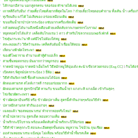
ปลาทูแดดเดียวสูตรไม่ง้อแดด
ไส้กรอกอีสาน บอกสูตรครบ รสอร่อย ทำขายได้เลย
เกาหลีถึงกับมึน! ก๋วยเตี๋ยวไทยสั่งยากที่สุดในโลก ? ก๋วยเตี๋ยวไทยตอบคำถาม ทั้งเส้น น้ำ เครื่อง
ทุเรียนดิบ แก้ได้ ไม่เสียของ อร่อยเหมือนเดิม
ขนมจีนน้ำยาป่าปลากระป๋อง แซ่บมากเครื่องจัดเต็ม
กล้วยสดอยู่ได้นานถึงหนึ่งเดือนด้วยเคล็ดลับจากเกษตรกรโบราณ!
หยุดทอดไข่ได้แล้ว! เคล็ดลับโรงแรม 5 ดาว สำหรับไข่ลวกแบบเพอร์เฟกต์
ไข่ตุ๋นกระทะ7นาที แค่มีไข่ไม่ต้องใส่หมู
สละลอยแก้ว วิธีคว้านสละ เคล็ดลับต้มน้ำเชื่อมให้หอม
เห็ดนางฟ้าผัดโหระพา
ของดีโพธาราม ตำนานเต้าหู้ดำแม่เล็ก
สามชั้นทอดกรอบ มันมากกว่าหมูกรอบ
ราดหน้าหมูนุ่ม ราดหน้าเอ็มไพร์ วิธีหมักหมูให้นุ่มเด้ง คะน้าเขียวสวยกรอบ [Eng.CC] l กินได้อร
เปิดสดๆ พิสูจน์ปลากระป๋อง 3 ยี่ห้อ |
วิธีทำกิมจิเกาหลี ซื้อเค้าแพงแถมได้น้อย
ผักดองสามรส สไตล์เกาหลี กรอบอร่อยมากก
ผักดองสามรส สูตรปักษ์ใต้ ทานกับ ขนมจีนน้ำยา แกงกะทิ แกงเผ็ด เข้ากันสุดๆ
ไข่เจียวผัดกะเพรา
ข้าวผัดปลาอินทรีย์ หรือ ข้าวผัดปลาเค็ม สูตรนี้ทำกินง่ายๆพร้อมวิธีทำ
ปลาหมึกสามรส ทำกินเองง่ายๆ
เฉลยแล้ว 'ซอสหอยนางรม' ทำจากหอยจริงไหม?
ทำน้ำปลาหวาน สูตรเด็ด หอมหวานเค็ม
น้ำพริกกะปิโบราณ พร้อมเคล็ดลับตำน้ำพริกกะปิให้อร่อย
วิธีทำข้าวคลุกกะปิ สอนละเอียดทุกขั้นตอน หมูหวาน ไข่ม้วน กุนเชียง
ออส่วนหอยนางรม แป้งนุ่ม ไม่เลี่ยน พร้อมวิธีทำน้ำจิ้มรสเด็ด