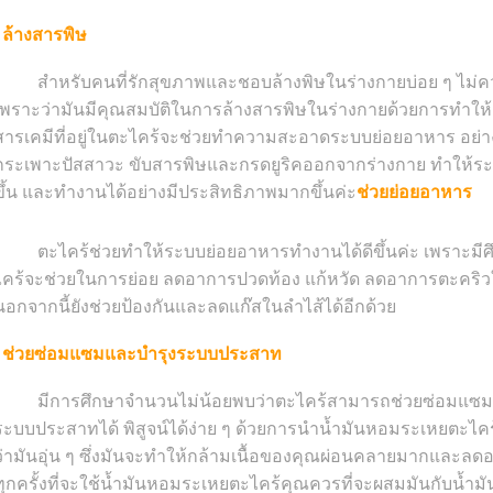
ล้างสารพิษ
สำหรับคนที่รักสุขภาพและชอบล้างพิษในร่างกายบ่อย ๆ ไม่คว
เพราะว่ามันมีคุณสมบัติในการล้างสารพิษในร่างกายด้วยการทำให้ค
สารเคมีที่อยู่ในตะไคร้จะช่วยทำความสะอาดระบบย่อยอาหาร อย่างเ
กระเพาะปัสสาวะ ขับสารพิษและกรดยูริคออกจากร่างกาย ทำให้
ขึ้น และทำงานได้อย่างมีประสิทธิภาพมากขึ้นค่ะ
ช่วยย่อยอาหาร
ตะไคร้ช่วยทำให้ระบบย่อยอาหารทำงานได้ดีขึ้นค่ะ เพราะมีศึ
ไคร้จะช่วยในการย่อย ลดอาการปวดท้อง แก้หวัด ลดอาการตะคริวใ
นอกจากนี้ยังช่วยป้องกันและลดแก๊สในลำไส้ได้อีกด้วย
ช่วยซ่อมแซมและบำรุงระบบประสาท
มีการศึกษาจำนวนไม่น้อยพบว่าตะไคร้สามารถช่วยซ่อมแซมแล
ระบบประสาทได้ พิสูจน์ได้ง่าย ๆ ด้วยการนำน้ำมันหอมระเหยตะไคร
ว่ามันอุ่น ๆ ซึ่งมันจะทำให้กล้ามเนื้อของคุณผ่อนคลายมากและลดอา
ทุกครั้งที่จะใช้น้ำมันหอมระเหยตะไคร้คุณควรที่จะผสมมันกับน้ำมัน