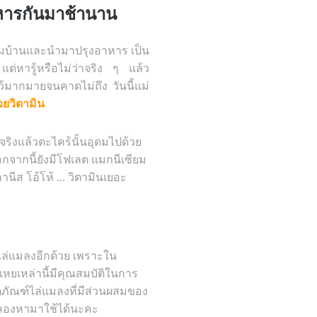
าหารกันมาช้านาน
ามบ้านและนำมาปรุงอาหาร เป็น
่หารู้หรือไม่ว่าจริง ๆ แล้ว
้มากมายจนคาดไม่ถึง วันนี้แม่
วยวิตามิน
ริงแล้วตะไคร้นั้นอุดมไปด้วย
อกจากนี้ยังมีโฟเลต แมกนีเซียม
ีส โอ้โห้ ... วิตามินเยอะ
แมลงอีกด้วย เพราะใน
เหยเหล่านี้มีคุณสมบัติในการ
ลิตภัณฑ์ไล่แมลงที่มีส่วนผสมของ
็ลองหามาใช้ได้นะคะ