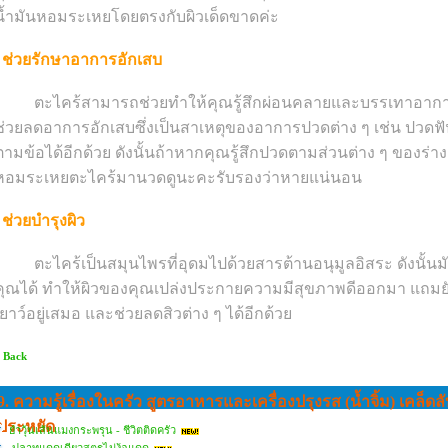
น้ำมันหอมระเหยโดยตรงกับผิวเด็ดขาดค่ะ
ช่วยรักษาอาการอักเสบ
ตะไคร้สามารถช่วยทำให้คุณรู้สึกผ่อนคลายและบรรเทาอาการปว
ช่วยลดอาการอักเสบซึ่งเป็นสาเหตุของอาการปวดต่าง ๆ เช่น ปวดฟั
ตามข้อได้อีกด้วย ดังนั้นถ้าหากคุณรู้สึกปวดตามส่วนต่าง ๆ ของร่า
หอมระเหยตะไคร้มานวดดูนะคะรับรองว่าหายแน่นอน
ช่วยบำรุงผิว
ตะไคร้เป็นสมุนไพรที่อุดมไปด้วยสารต้านอนุมูลอิสระ ดังนั้นม
คุณได้ ทำให้ผิวของคุณเปล่งประกายความมีสุขภาพดีออกมา แถมยั
เยาว์อยู่เสมอ และช่วยลดสิวต่าง ๆ ได้อีกด้วย
 Back
9. ความรู้เรื่องในครัว สูตรอาหารและเครื่องปรุงรส (น้ำจิ้ม) เคล
ประหยัด
ยำวุ้นเส้นแมงกระพรุน - ชีวิตติดครัว