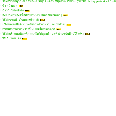
วิธีทำข้าวคลุกกะปิ สอนละเอียดทุกขั้นตอน หมูหวาน ไข่ม้วน กุนเชียง Shrimp paste rice l กินไ
ข้าวเม้าทอด
ข้าวมันไก่หุงยังไง
สังขยาฟักทอง เนื้อสังขยานุ่มเนียนอร่อยมากเลย |
วิธีทำขนมถ้วยใบเตย หน้ากะทิ
ชนิดของเกลือที่เหมาะกับการทำอาหารประเภทต่างๆ
เทคนิคการทำอาหาร ที่ไม่เคยมีใครบอกคุณ!
วิธีทำพริกแกงเผ็ด พริกแกงเผ็ดใต้สูตรตำเอง ทำง่ายฉบับปักษ์ใต้แท้ๆ |
วิธีเก็บหอมแดง