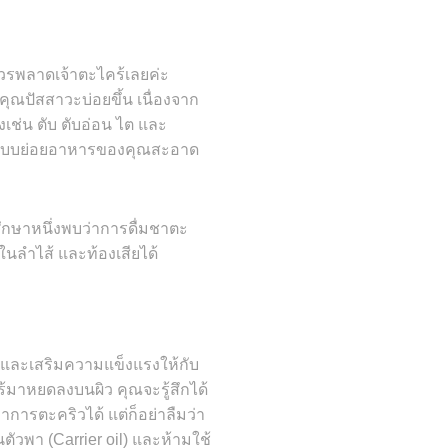
รพลาดเจ้าตะไคร้เลยค่ะ
ุณปัสสาวะบ่อยขึ้น เนื่องจาก
ช่น ตับ ตับอ่อน ไต และ
ระบบย่อยอาหารของคุณสะอาด
กษาหนึ่งพบว่าการดื่มชาตะ
นลำไส้ และท้องเสียได้
ะเสริมความแข็งแรงให้กับ
้มาหยดลงบนผิว คุณจะรู้สึกได้
การตะคริวได้ แต่ก็อย่าลืมว่า
ตัวพา (Carrier oil) และห้ามใช้