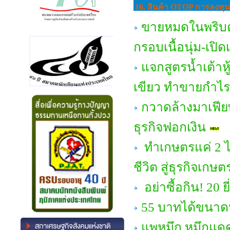
16. สินค้า OTOP การลงทุ
ขายหมดในพริบตา
กรอบเนื้อนุ่ม-เป
แจกสูตรน้ำเต้าห
เขียว ทำขายกำไร
กวาดล้างมาเฟียพ
ธุรกิจฟอกเงิน
ทำเกษตรแค่ 2 ไร่
ชีวิต สู่ธุรกิจเกษต
อย่าซื้อกิน! 20 ยี
55 บาทได้ขนาดนี้
แพหมึก หมึกแดด