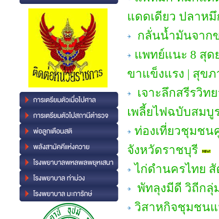
แดดเดียว ปลาหมึก
กลั่นน้ำมันจา
แพทย์แนะ 8 สุด
ขาแข็งแรง | สุขภ
เจาะลึกสรีรวิทย
เพลี้ยไฟฉบับสมบู
ท่องเที่ยวชุมชน
จังหวัดราชบุรี
ไก่ดำนครไทย สัต
พัทลุงมีดี วิถีก
วิสาหกิจชุมชนแป