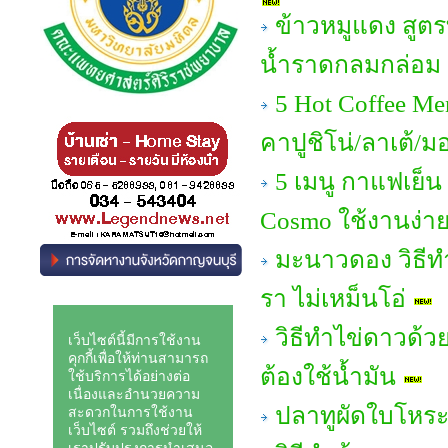
ข้าวหมูแดง สูต
น้ำราดกลมกล่อม อ
5 Hot Coffee Me
คาปูชิโน่/ลาเต้/ม
5 เมนู กาแฟเย็น
Cosmo ใช้งานง่าย 
มะนาวดอง วิธีทํ
รา ไม่เหม็นโอ่
วิธีทำไข่ดาวด้วย
ต้องใช้น้ำมัน
ปลาทูผัดใบโหร