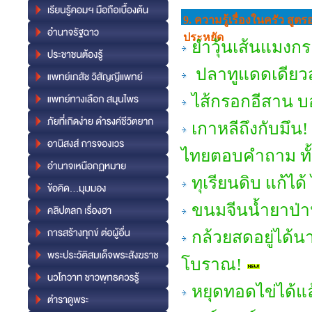
9. ความรู้เรื่องในครัว สู
ประหยัด
ยำวุ้นเส้นแมงกระ
ปลาทูแดดเดียวส
ไส้กรอกอีสาน บ
เกาหลีถึงกับมึน! 
ไทยตอบคำถาม ทั้งเ
ทุเรียนดิบ แก้ได
ขนมจีนน้ำยาป่า
กล้วยสดอยู่ได้น
โบราณ!
หยุดทอดไข่ได้แ