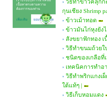
วิธีทำข้าวคลุกก
กุนเชียง Shrimp pa
ข้าวเม้าทอด
ข้าวมันไก่หุงยังไ
สังขยาฟักทอง เน
วิธีทำขนมถ้วยใ
ชนิดของเกลือที
เทคนิคการทำอาห
วิธีทำพริกแกงเผ
ใต้แท้ๆ |
วิธีเก็บหอมแดง