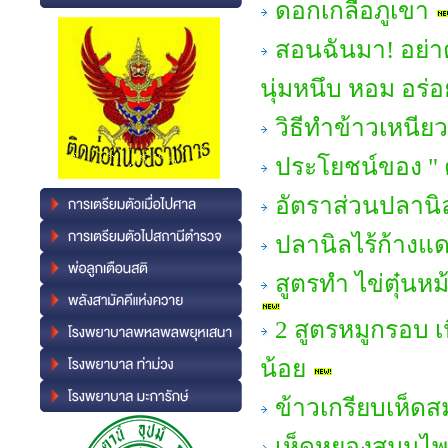
ดอกเกลือภูเขา
สอนฉันมา! อย่าต
นุ่มหนึบ หอม อร่อ
วิธีทำข้าวเหนีย
ประโยชน์ของ " 
อัตราส่วนปลานิ
ปลานิลไร้ก้างแ
สูตรทำ ไข่ตุ๋นห
2 สูตรหมูกรอบ เ
น้อย
ข้าวเกรียบเห็ด
เห็ดหยองสมุนไ