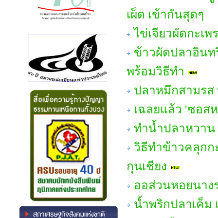
เผ็ด เข้ากันสุดๆ
ไข่เจียวผัดกะเพ
ข้าวผัดปลาอินทรี
พร้อมวิธีทำ
ปลาหมึกสามรส ท
เฉลยแล้ว 'ซอส
ทำน้ำปลาหวาน 
วิธีทำข้าวคลุกก
กุนเชียง
ออส่วนหอยนางรม แ
น้ำพริกปลาเค็ม 