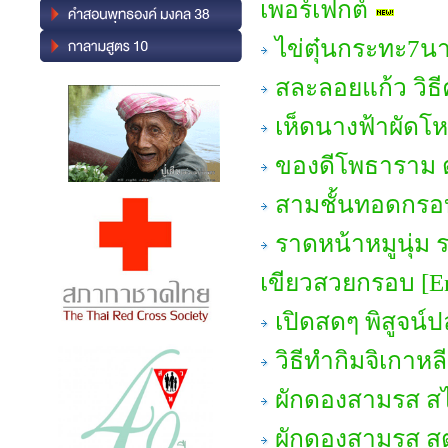
เพอร์เฟกต์
ไข่ตุ๋นกระทะ7นาท
สละลอยแก้ว วิธี
เห็ดนางฟ้าผัด
ของดีโพธาราม ต
สามชั้นทอดกรอ
ราดหน้าหมูนุ่ม ร
เขียวสวยกรอบ [En
เปิดสดๆ พิสูจน์ปล
วิธีทำกิมจิเกาหล
ผักดองสามรส ส
ผักดองสามรส สู