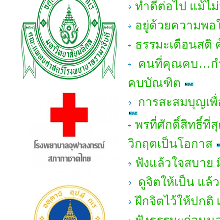
ทำดีต่อไป แม้ไม
อยู่ด้วยความพอใ
ธรรมะเตือนสติ 
คนที่คุณคบ…กำ
คบบัณฑิต
การสะสมบุญเพื่อช
พรที่ศักดิ์สิทธิ์
วิกฤตเป็นโอกาส
ฟังแล้วใจสบาย มี
ดูจิตให้เป็น แล้
ฝึกจิตไว้ให้ปกต