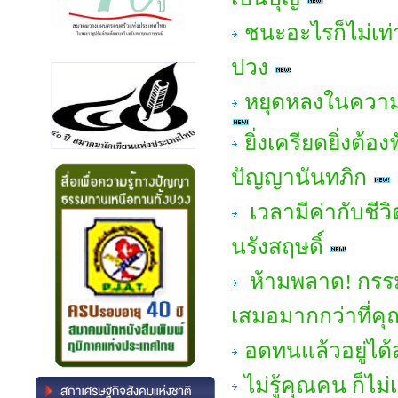
ชนะอะไรก็ไม่เท่
ปวง
หยุดหลงในความส
ยิ่งเครียดยิ่งต้
ปัญญานันทภิก
เวลามีค่ากับชี
นรังสฤษดิ์
ห้ามพลาด! กรร
เสมอมากกว่าที่คุ
อดทนแล้วอยู่ได
ไม่รู้คุณคน ก็ไ