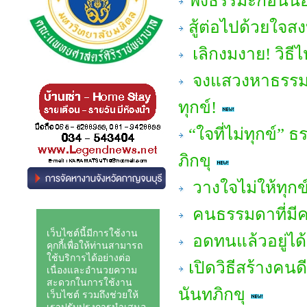
ฟังธรรมะก่อนนอน
สู้ต่อไปด้วยใจส
เลิกงมงาย! วิธีไหว
จงแสวงหาธรรมะเพ
ทุกข์!
“ใจที่ไม่ทุกข์”
ภิกขุ
วางใจไม่ให้ทุกข
คนธรรมดาที่มีค
อดทนแล้วอยู่ได
เปิดวิธีสร้างคน
นันทภิกขุ