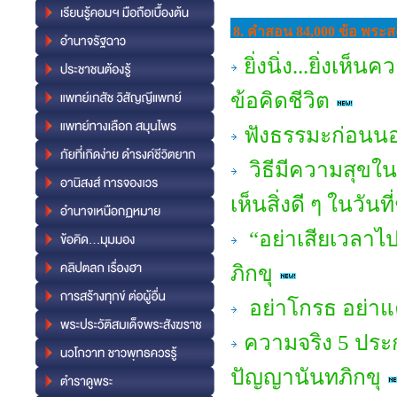
8. คำสอน 84,000 ข้อ พระสง
ยิ่งนิ่ง...ยิ่งเห
ข้อคิดชีวิต
ฟังธรรมะก่อนนอน
วิธีมีความสุขใ
เห็นสิ่งดี ๆ ในวันที
“อย่าเสียเวลาไ
ภิกขุ
อย่าโกรธ อย่าแ
ความจริง 5 ประก
ปัญญานันทภิกขุ