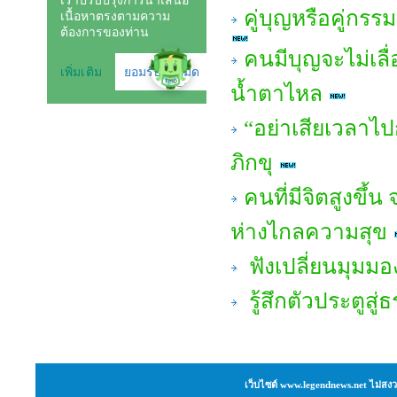
คู่บุญหรือคู่กร
คนมีบุญจะไม่เลื่
น้ำตาไหล
“อย่าเสียเวลาไ
ภิกขุ
คนที่มีจิตสูงขึ้น
ห่างไกลความสุข
ฟังเปลี่ยนมุมมอ
รู้สึกตัวประตูสู
เว็บไซต์ www.legendnews.net ไม่สงว