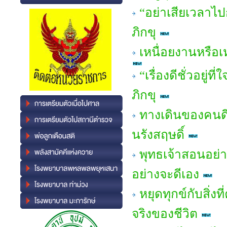
“อย่าเสียเวลาไ
ภิกขุ
เหนื่อยงานหรือ
“เรื่องดีชั่วอยู
ภิกขุ
ทางเดินของคนดี
นรังสฤษดิ์
พุทธเจ้าสอนอย่า
อย่างจะดีเอง
หยุดทุกข์กับสิ่ง
จริงของชีวิต