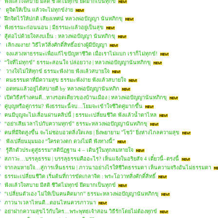
ฟังแล้วใจสบาย มีสติ ชีวิตไม่ทุกข์ ยึดมากเป็นทุกข์
ดูจิตให้เป็น แล้วจะไม่ทุกข์ง่าย
ฝึกจิตไว้ให้ปกติ เสียงเทศน์ หลวงพ่อปัญญา นันทภิกขุ
ฟังธรรมะก่อนนอน | มีธรรมะแล้วอยู่เป็นสุข
สู้ต่อไปด้วยใจสงบเย็น : หลวงพ่อปัญญา นันทภิกขุ
เลิกงมงาย! วิธีไหว้สิ่งศักดิ์สิทธิ์อย่างผู้มีปัญญา
จงแสวงหาธรรมะเพื่อแก้ไขปัญหาชีวิต เมื่อเราไม่แบก เราก็ไม่ทุกข์!
“ใจที่ไม่ทุกข์” ธรรมะสอนใจ ปล่อยวาง | หลวงพ่อปัญญานันทภิกขุ
วางใจไม่ให้ทุกข์ ธรรมะฟังง่าย ฟังแล้วสบายใจ
คนธรรมดาที่มีความสุข ธรรมะฟังง่าย ฟังแล้วสบายใจ
อดทนแล้วอยู่ได้สบายดี by หลวงพ่อปัญญานันทภิก
เปิดวิธีสร้างคนดี...ทางรอดเดียวของบ้านเมือง | หลวงพ่อปัญญานันทภิกขุ
คู่บุญหรือคู่กรรม? ฟังธรรมะนี้จบ…โยมจะเข้าใจชีวิตคู่มากขึ้น
คนมีบุญจะไม่เลื่อนผ่านคลิปนี้ | ธรรมะเปลี่ยนชีวิต ฟังแล้วน้ำตาไหล
“อย่าเสียเวลาไปกับความทุกข์” ธรรมะหลวงพ่อปัญญานันทภิกขุ
คนที่มีจิตสูงขึ้น จะไม่ชอบอวดสิ่งใดเลย | ยิ่งพยายาม "โชว์" ยิ่งห่างไกลความสุข
ฟังเปลี่ยนมุมมอง “ใครดวงตก ดวงไม่ดี ฟังทางนี้”
รู้สึกตัวประตูสู่ธรรม“สติปัฏฐาน 4 – เดินรู้ในทุกลมหายใจ
สภาวะ…บรรลุธรรม | บรรลุธรรมคืออะไร? เห็นแจ้งในอริยสัจ 4 เดี๋ยวนี้–ตรงนี้
จากลมหายใจ…สู่การเห็นธรรม | ภาวนาอย่างไรให้ชีวิตธรรมดา เห็นความจริงอันไม่ธรรมดา
ธรรมะเปลี่ยนชีวิต เริ่มต้นที่การขัดเกลาจิต : พระโอวาทสิ่งศักดิ์สิทธิ์
ฟังแล้วใจสบาย มีสติ ชีวิตไม่ทุกข์ ยึดมากเป็นทุกข์
“เปลี่ยนตัวเอง ไม่ให้เป็นคนคิดมาก” ธรรมะหลวงพ่อปัญญานันทภิกขุ
ภาวนาเวลาไหนดี...ตอนไหนควรภาวนา
อย่าฝากความสุขไว้กับใคร…พระพุทธเจ้าสอน วิธีรักโดยไม่ต้องทุกข์