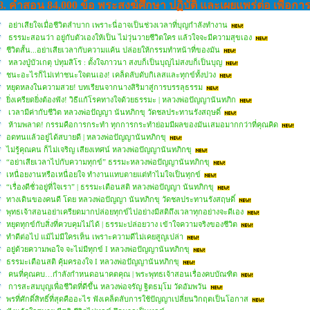
8. คำสอน 84,000 ข้อ พระสงฆ์ศึกษา ปฏิบัติ และเผยแพร่ต่อ เพื่อกา
อย่าเสียใจเมื่อชีวิตลำบาก เพราะนี่อาจเป็นช่วงเวลาที่บุญกำลังทำงาน
ธรรมะสอนว่า อยู่กับตัวเองให้เป็น ไม่วุ่นวายชีวิตใคร แล้วใจจะมีความสุขเอง
ชีวิตสั้น...อย่าเสียเวลากับความแค้น ปล่อยให้กรรมทำหน้าที่ของมัน
หลวงปู่บัวเกตุ ปทุมสิโร : ตั้งใจภาวนา สงบก็เป็นบุญไม่สงบก็เป็นบุญ
ชนะอะไรก็ไม่เท่าชนะใจตนเอง! เคล็ดลับดับกิเลสและทุกข์ทั้งปวง
หยุดหลงในความสวย! บทเรียนจากนางสิริมาสู่การบรรลุธรรม
ยิ่งเครียดยิ่งต้องฟัง! วิธีแก้โรคทางใจด้วยธรรมะ | หลวงพ่อปัญญานันทภิก
เวลามีค่ากับชีวิต หลวงพ่อปัญญา นันทภิกขุ วัดชลประทานรังสฤษดิ์
ห้ามพลาด! กรรมคือการกระทำ ทุกการกระทำย่อมมีผลของมันเสมอมากกว่าที่คุณคิด
อดทนแล้วอยู่ได้สบายดี | หลวงพ่อปัญญานันทภิกขุ
ไม่รู้คุณคน ก็ไม่เจริญ เสียงเทศน์ หลวงพ่อปัญญานันทภิกขุ
“อย่าเสียเวลาไปกับความทุกข์” ธรรมะหลวงพ่อปัญญานันทภิกขุ
เหนื่อยงานหรือเหนื่อยใจ ทำงานแทบตายแต่ทำไมใจเป็นทุกข์
“เรื่องดีชั่วอยู่ที่ใจเรา” | ธรรมะเตือนสติ หลวงพ่อปัญญา นันทภิกขุ
ทางเดินของคนดี โดย หลวงพ่อปัญญา นันทภิกขุ วัดชลประทานรังสฤษดิ์
พุทธเจ้าสอนอย่าเครียดมากปล่อยทุกข์ไปอย่างมีสติถึงเวลาทุกอย่างจะดีเอง
หยุดทุกข์กับสิ่งที่ควบคุมไม่ได้ | ธรรมะปล่อยวาง เข้าใจความจริงของชีวิต
ทำดีต่อไป แม้ไม่มีใครเห็น เพราะความดีไม่เคยสูญเปล่า
อยู่ด้วยความพอใจ จะไม่มีทุกข์ I หลวงพ่อปัญญานันทภิกขุ
ธรรมะเตือนสติ คุ้มครองใจ I หลวงพ่อปัญญานันทภิกขุ
คนที่คุณคบ…กำลังกำหนดอนาคตคุณ | พระพุทธเจ้าสอนเรื่องคบบัณฑิต
การสะสมบุญเพื่อชีวิตที่ดีขึ้น หลวงพ่อจรัญ ฐิตธมฺโม วัดอัมพวัน
พรที่ศักดิ์สิทธิ์ที่สุดคืออะไร ฟังเคล็ดลับการใช้ปัญญาเปลี่ยนวิกฤตเป็นโอกาส