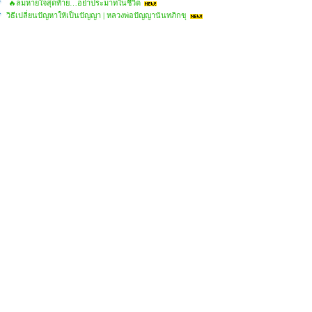
🔥ลมหายใจสุดท้าย…อย่าประมาทในชีวิต
วิธีเปลี่ยนปัญหาให้เป็นปัญญา | หลวงพ่อปัญญานันทภิกขุ