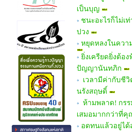
เป็นบุญ
ชนะอะไรก็ไม่เท่
ปวง
หยุดหลงในความส
ยิ่งเครียดยิ่งต้
ปัญญานันทภิก
เวลามีค่ากับชี
นรังสฤษดิ์
ห้ามพลาด! กรร
เสมอมากกว่าที่คุ
อดทนแล้วอยู่ได