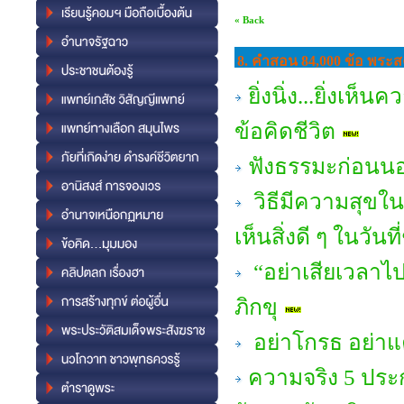
« Back
8. คำสอน 84,000 ข้อ พระสง
ยิ่งนิ่ง...ยิ่งเห
ข้อคิดชีวิต
ฟังธรรมะก่อนนอน
วิธีมีความสุขใ
เห็นสิ่งดี ๆ ในวันที
“อย่าเสียเวลาไ
ภิกขุ
อย่าโกรธ อย่าแ
ความจริง 5 ประก