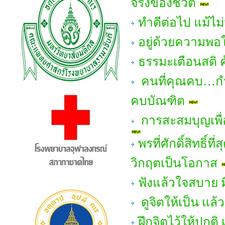
จริงของชีวิต
ทำดีต่อไป แม้ไม
อยู่ด้วยความพอใ
ธรรมะเตือนสติ 
คนที่คุณคบ…กำ
คบบัณฑิต
การสะสมบุญเพื่อช
พรที่ศักดิ์สิทธิ์
วิกฤตเป็นโอกาส
ฟังแล้วใจสบาย มี
ดูจิตให้เป็น แล้
ฝึกจิตไว้ให้ปกต