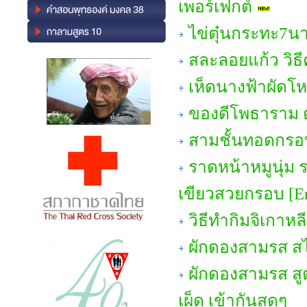
เพอร์เฟกต์
ไข่ตุ๋นกระทะ7นาท
สละลอยแก้ว วิธี
เห็ดนางฟ้าผัด
ของดีโพธาราม ต
สามชั้นทอดกรอ
ราดหน้าหมูนุ่ม ร
เขียวสวยกรอบ [En
วิธีทำกิมจิเกาหล
ผักดองสามรส ส
ผักดองสามรส สู
เผ็ด เข้ากันสุดๆ