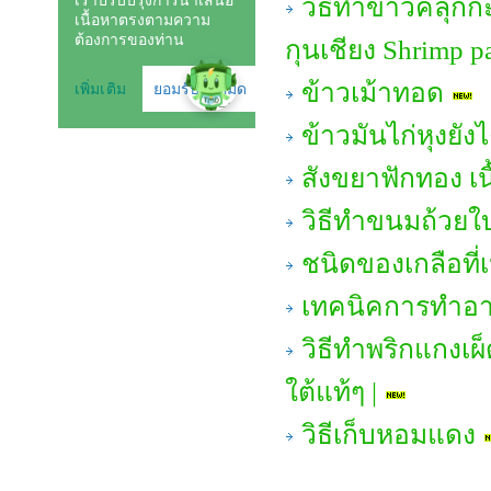
วิธีทำข้าวคลุกก
กุนเชียง Shrimp pa
ข้าวเม้าทอด
ข้าวมันไก่หุงยังไ
สังขยาฟักทอง เน
วิธีทำขนมถ้วยใ
ชนิดของเกลือที
เทคนิคการทำอาห
วิธีทำพริกแกงเผ
ใต้แท้ๆ |
วิธีเก็บหอมแดง