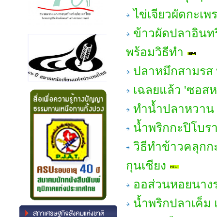
ไข่เจียวผัดกะเพ
ข้าวผัดปลาอินทรี
พร้อมวิธีทำ
ปลาหมึกสามรส ท
เฉลยแล้ว 'ซอส
ทำน้ำปลาหวาน 
น้ำพริกกะปิโบรา
วิธีทำข้าวคลุกก
กุนเชียง
ออส่วนหอยนางรม แ
น้ำพริกปลาเค็ม 