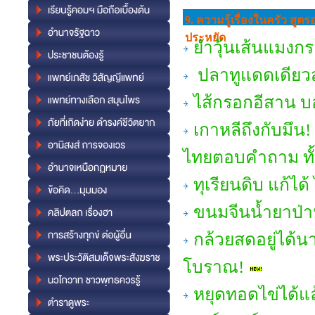
9. ความรู้เรื่องในครัว สู
ประหยัด
ยำวุ้นเส้นแมงกระ
ปลาทูแดดเดียวส
ไส้กรอกอีสาน บ
เกาหลีถึงกับมึน! 
ไทยตอบคำถาม ทั้งเ
ทุเรียนดิบ แก้ได
ขนมจีนน้ำยาป่า
กล้วยสดอยู่ได้น
โบราณ!
หยุดทอดไข่ได้แ