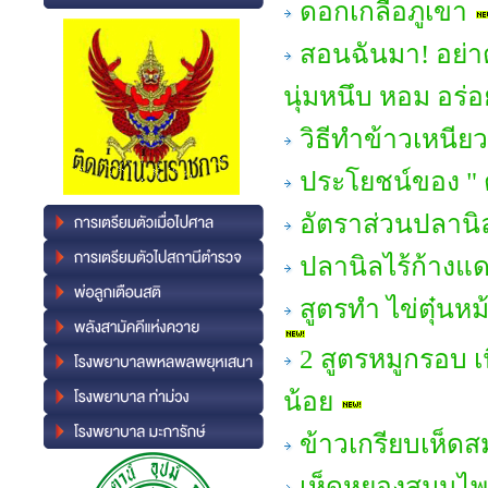
ดอกเกลือภูเขา
สอนฉันมา! อย่าต
นุ่มหนึบ หอม อร่อ
วิธีทำข้าวเหนีย
ประโยชน์ของ " 
อัตราส่วนปลานิ
ปลานิลไร้ก้างแ
สูตรทำ ไข่ตุ๋นห
2 สูตรหมูกรอบ เ
น้อย
ข้าวเกรียบเห็ด
เห็ดหยองสมุนไ