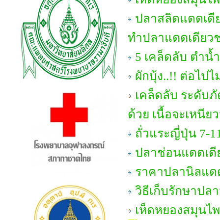
ปลาสลิดแดดเดีย
ทำปลาแดดเดียวชน
5 เคล็ดลับ ตำน้ำ
ผักบุ้ง..!! ต่อไป
เคล็ดลับ ระดับภั
ด้วย เนื้อจะเหนียวน
ถั่วแระญี่ปุ่น 7-1
ปลาช่อนแดดเดี
ราคาปลานิลแดด
วิธีเก็บรักษาปล
เห็ดหยองสมุนไพร