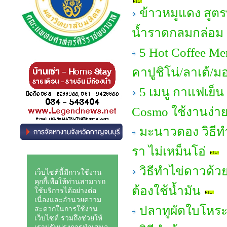
ข้าวหมูแดง สูต
น้ำราดกลมกล่อม อ
5 Hot Coffee Me
คาปูชิโน่/ลาเต้/ม
5 เมนู กาแฟเย็น
Cosmo ใช้งานง่าย 
มะนาวดอง วิธีทํ
รา ไม่เหม็นโอ่
วิธีทำไข่ดาวด้วย
ต้องใช้น้ำมัน
ปลาทูผัดใบโหร