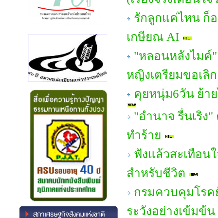
รักลูกแค่ไหน ก
เกษียณ AI
"หลอนหลังไมค์" 
หญิงเตรียมขอเลิก!
คุยหนุ่ม6วัน ย้า
"อํานาจ รื่นเริง"
ทำร้าย
ฟังแล้วสะเทือนใ
สำหรับชีวิต
กรมควบคุมโรคยั
ระวังอย่างเข้มข้น