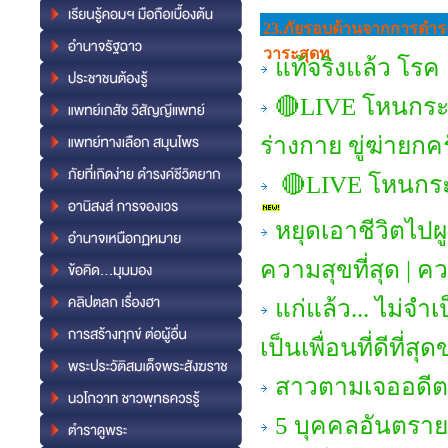
23.ภัยรอบด้านจากการดํารงช
วาระสุดท
แท้จริงแล้ว โร
🔴LIVE โหนกระ
ร่างกาย ขู่ฆ่ายกค
🔴LIVE โหนกระแ
หยุดเอาชีวิตไปผ
ความสุขที่สุด | ค
แก่แล้ว... ไม่จำเ
เป็นเพื่อนที่ดีที่ส
สาวตามเจออดีต
5 บุคคลอันตราย 