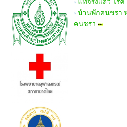
แท้จริงแล้ว โร
บ้านพักคนชรา หมา
คนชรา