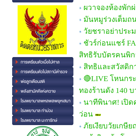
ผวาจองห้องพักผ
มันหมูร่วงเต็มถ
วัยชราอย่าประมา
ชัวร์ก่อนแชร์ 
สิทธิรับบัตรคนพิ
สิทธิและสวัสดิก
🔴LIVE โหนกระแ
ทองร้านดัง 140 บ
นาทีพินาศ! เปิด
ว่อน
ภัยเงียบวัยเกษ