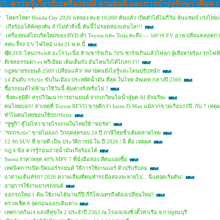
27. ความรู้เกี่ยวกับเครื่องยนต์ ยานยนต์ และการบํารุงรักษา เพื่อ
โคตรโหด! Honda City 2026 แห่จอง ทะลุ 10,000 คันแล้ว เปิดตัวได้ไม่กี่วัน ลุ้นแชมป์ เก๋งไทยเ
เกียร์ออโต้พังทุกคัน ถ้าไม่ทำสิ่งนี้ คันนี้ไม่รอดสองแสนโล!!!
เครื่องยนต์ไฮบริดใหม่ของ BYD ทำ Toyota และ Tesla ตะลึง — วงการ EV อาจเปลี่ยนตลอดก
สคบ.จี้รถ EV ไฟไหม้ แจง 21 พ.ค.นี้
🔴LIVE โหนกระแส อะไรว่ะเนี่ย ห้ามชาร์จเกิน 70% ชาร์จเกินแล้วไฟลุก ผู้เสียหายร้อง รถไฟฟ้าย
ดีเซลธรรมดา vs พรีเมียม เติมเต็มถัง อันไหนวิ่งได้ไกลกว่า?
กฎหมายรถยนต์ 2569 เปลี่ยนแล้ว! หลายคนยังไม่รู้และโดนปรับหนัก
14 อันดับ กระบะ ขับในเมือง ประหยัดน้ำมัน ที่สุด ในไทย อัพเดท กลางปี 2569
ซื้อรถยนต์ไฟฟ้ามาใช้วันนี้ คุ้มค่าจริงหรือไม่ ?
ซิ่งทะลุมิติ! สรุปวิวัฒนาการยานยนต์ จากเกวียนไอน้ำสู่ยุค AI อัจฉริยะ
คนไทยบอก! สาเหตุที่ Toyota REVO ขายดีกว่า Isuzu D-Max แม้ลากขายเกือบ10ปี..กับ 7 เหตุผล
ทำไมคนไทยชอบใช้รถกระบะ
“ซูซูกิ” สู้ไม่ไหว ขายโรงงานในไทยให้ “ฟอร์ด”
"รถกระบะ" ขายไม่ออก วิกฤตสุดรอบ 24 ปี ภาษีใหม่ซ้ำเติมตลาดไทย
12 รถ SUV ที่ ขายดี เป็น ประวัติการณ์ ใน ปี 2026 | นี่ คือ เหตุผล
กฎ 4 ข้อ ควรรู้ก่อนถ่ายน้ำมันเกียร์ออโต้
Sienta ราคาหลุด 40% MPV 7 ที่นั่งมือสอง ที่คนแย่งซื้อ
เทคนิคการเปิด-ปิดแอร์รถยนต์ วิธีการใช้งานแอร์ ตัวปรับรับลม
อวสานเต็นท์รถ? 2026 ความเสี่ยงที่คนทำรถมือสองจะหายไป... นี่แค่จุดเริ่มต้น!
อายุการใช้งานยางรถยนต์
ออกรถใหม่ 1 คัน ใช้งานได้นานกี่ปี กี่กิโลเมตรถึงต้องเปลี่ยนใหม่?
ตรวจเช็ค 8 จุดก่อนออกเดินทาง
เทศกาลกินเจ แสงสีสุขใจ 2 ประจำปี 2562 ณ โรงเจเข่งซิ่วตั๊วท่าเรือ จ.กาญจนบุรี