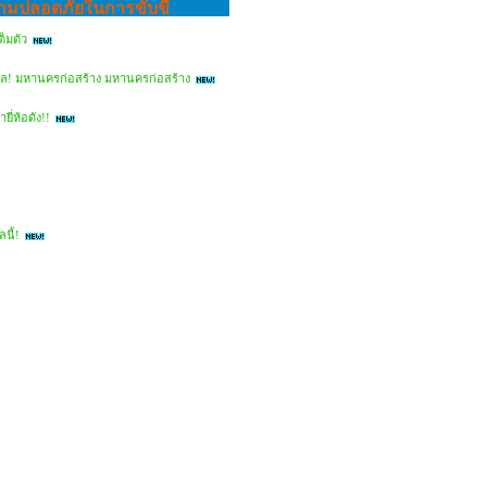
ความปลอดภัยในการขับขี่
ต็มตัว
าล! มหานครก่อสร้าง มหานครก่อสร้าง
ี่ห้อดัง!!
นี้!