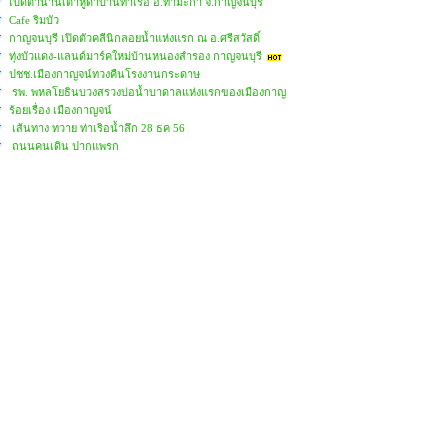
เปิดตำนานเต้าหู้ดำบ้านท่าเรือ อ.ท่ามะกา จ.กาญจนบุรี
Cafe ริมบัว
กาญจนบุรี เปิดตัวคลีนิกลอยน้ำแห่งแรก ณ อ.ศรีสวัสดิ์
ทุ่งบัวแดง-แลนด์มาร์คใหม่บ้านหนองสำรอง กาญจนบุรี
ปชช.เมืองกาญจน์ทวงคืนโรงงานกระดาษ
รพ. พหลโยธินบวงสรวงบ่อน้ำบาดาลแห่งแรกของเมืองกาญ
ร้อยเรื่อง เมืองกาญจน์
เส้นทาง ทวาย ท่าเริอน้ำลึก 28 ธค 56
ถนนคนเดิน ปากแพรก