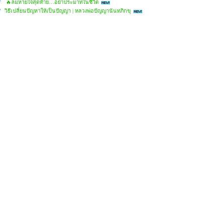
🔥ลมหายใจสุดท้าย…อย่าประมาทในชีวิต
วิธีเปลี่ยนปัญหาให้เป็นปัญญา | หลวงพ่อปัญญานันทภิกขุ