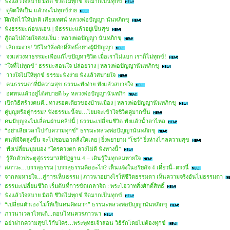
ฟังแล้วใจสบาย มีสติ ชีวิตไม่ทุกข์ ยึดมากเป็นทุกข์
ดูจิตให้เป็น แล้วจะไม่ทุกข์ง่าย
ฝึกจิตไว้ให้ปกติ เสียงเทศน์ หลวงพ่อปัญญา นันทภิกขุ
ฟังธรรมะก่อนนอน | มีธรรมะแล้วอยู่เป็นสุข
สู้ต่อไปด้วยใจสงบเย็น : หลวงพ่อปัญญา นันทภิกขุ
เลิกงมงาย! วิธีไหว้สิ่งศักดิ์สิทธิ์อย่างผู้มีปัญญา
จงแสวงหาธรรมะเพื่อแก้ไขปัญหาชีวิต เมื่อเราไม่แบก เราก็ไม่ทุกข์!
“ใจที่ไม่ทุกข์” ธรรมะสอนใจ ปล่อยวาง | หลวงพ่อปัญญานันทภิกขุ
วางใจไม่ให้ทุกข์ ธรรมะฟังง่าย ฟังแล้วสบายใจ
คนธรรมดาที่มีความสุข ธรรมะฟังง่าย ฟังแล้วสบายใจ
อดทนแล้วอยู่ได้สบายดี by หลวงพ่อปัญญานันทภิก
เปิดวิธีสร้างคนดี...ทางรอดเดียวของบ้านเมือง | หลวงพ่อปัญญานันทภิกขุ
คู่บุญหรือคู่กรรม? ฟังธรรมะนี้จบ…โยมจะเข้าใจชีวิตคู่มากขึ้น
คนมีบุญจะไม่เลื่อนผ่านคลิปนี้ | ธรรมะเปลี่ยนชีวิต ฟังแล้วน้ำตาไหล
“อย่าเสียเวลาไปกับความทุกข์” ธรรมะหลวงพ่อปัญญานันทภิกขุ
คนที่มีจิตสูงขึ้น จะไม่ชอบอวดสิ่งใดเลย | ยิ่งพยายาม "โชว์" ยิ่งห่างไกลความสุข
ฟังเปลี่ยนมุมมอง “ใครดวงตก ดวงไม่ดี ฟังทางนี้”
รู้สึกตัวประตูสู่ธรรม“สติปัฏฐาน 4 – เดินรู้ในทุกลมหายใจ
สภาวะ…บรรลุธรรม | บรรลุธรรมคืออะไร? เห็นแจ้งในอริยสัจ 4 เดี๋ยวนี้–ตรงนี้
จากลมหายใจ…สู่การเห็นธรรม | ภาวนาอย่างไรให้ชีวิตธรรมดา เห็นความจริงอันไม่ธรรมดา
ธรรมะเปลี่ยนชีวิต เริ่มต้นที่การขัดเกลาจิต : พระโอวาทสิ่งศักดิ์สิทธิ์
ฟังแล้วใจสบาย มีสติ ชีวิตไม่ทุกข์ ยึดมากเป็นทุกข์
“เปลี่ยนตัวเอง ไม่ให้เป็นคนคิดมาก” ธรรมะหลวงพ่อปัญญานันทภิกขุ
ภาวนาเวลาไหนดี...ตอนไหนควรภาวนา
อย่าฝากความสุขไว้กับใคร…พระพุทธเจ้าสอน วิธีรักโดยไม่ต้องทุกข์