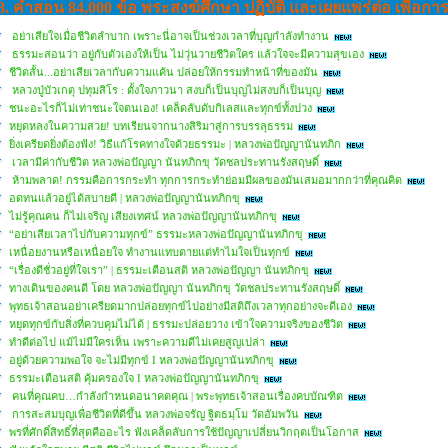
8. คำสอน 84,000 ข้อ พระสงฆ์ศึกษา ปฏิบัติ และเผยแพร่ต่อ เพื่อกา
อย่าเสียใจเมื่อชีวิตลำบาก เพราะนี่อาจเป็นช่วงเวลาที่บุญกำลังทำงาน
ธรรมะสอนว่า อยู่กับตัวเองให้เป็น ไม่วุ่นวายชีวิตใคร แล้วใจจะมีความสุขเอง
ชีวิตสั้น...อย่าเสียเวลากับความแค้น ปล่อยให้กรรมทำหน้าที่ของมัน
หลวงปู่บัวเกตุ ปทุมสิโร : ตั้งใจภาวนา สงบก็เป็นบุญไม่สงบก็เป็นบุญ
ชนะอะไรก็ไม่เท่าชนะใจตนเอง! เคล็ดลับดับกิเลสและทุกข์ทั้งปวง
หยุดหลงในความสวย! บทเรียนจากนางสิริมาสู่การบรรลุธรรม
ยิ่งเครียดยิ่งต้องฟัง! วิธีแก้โรคทางใจด้วยธรรมะ | หลวงพ่อปัญญานันทภิก
เวลามีค่ากับชีวิต หลวงพ่อปัญญา นันทภิกขุ วัดชลประทานรังสฤษดิ์
ห้ามพลาด! กรรมคือการกระทำ ทุกการกระทำย่อมมีผลของมันเสมอมากกว่าที่คุณคิด
อดทนแล้วอยู่ได้สบายดี | หลวงพ่อปัญญานันทภิกขุ
ไม่รู้คุณคน ก็ไม่เจริญ เสียงเทศน์ หลวงพ่อปัญญานันทภิกขุ
“อย่าเสียเวลาไปกับความทุกข์” ธรรมะหลวงพ่อปัญญานันทภิกขุ
เหนื่อยงานหรือเหนื่อยใจ ทำงานแทบตายแต่ทำไมใจเป็นทุกข์
“เรื่องดีชั่วอยู่ที่ใจเรา” | ธรรมะเตือนสติ หลวงพ่อปัญญา นันทภิกขุ
ทางเดินของคนดี โดย หลวงพ่อปัญญา นันทภิกขุ วัดชลประทานรังสฤษดิ์
พุทธเจ้าสอนอย่าเครียดมากปล่อยทุกข์ไปอย่างมีสติถึงเวลาทุกอย่างจะดีเอง
หยุดทุกข์กับสิ่งที่ควบคุมไม่ได้ | ธรรมะปล่อยวาง เข้าใจความจริงของชีวิต
ทำดีต่อไป แม้ไม่มีใครเห็น เพราะความดีไม่เคยสูญเปล่า
อยู่ด้วยความพอใจ จะไม่มีทุกข์ I หลวงพ่อปัญญานันทภิกขุ
ธรรมะเตือนสติ คุ้มครองใจ I หลวงพ่อปัญญานันทภิกขุ
คนที่คุณคบ…กำลังกำหนดอนาคตคุณ | พระพุทธเจ้าสอนเรื่องคบบัณฑิต
การสะสมบุญเพื่อชีวิตที่ดีขึ้น หลวงพ่อจรัญ ฐิตธมฺโม วัดอัมพวัน
พรที่ศักดิ์สิทธิ์ที่สุดคืออะไร ฟังเคล็ดลับการใช้ปัญญาเปลี่ยนวิกฤตเป็นโอกาส