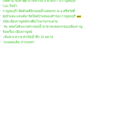
เปิดตำนานเต้าหู้ดำบ้านท่าเรือ อ.ท่ามะกา จ.กาญจนบุรี
Cafe ริมบัว
กาญจนบุรี เปิดตัวคลีนิกลอยน้ำแห่งแรก ณ อ.ศรีสวัสดิ์
ทุ่งบัวแดง-แลนด์มาร์คใหม่บ้านหนองสำรอง กาญจนบุรี
ปชช.เมืองกาญจน์ทวงคืนโรงงานกระดาษ
รพ. พหลโยธินบวงสรวงบ่อน้ำบาดาลแห่งแรกของเมืองกาญ
ร้อยเรื่อง เมืองกาญจน์
เส้นทาง ทวาย ท่าเริอน้ำลึก 28 ธค 56
ถนนคนเดิน ปากแพรก