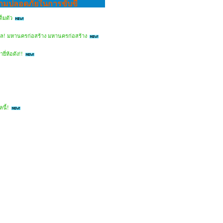
ความปลอดภัยในการขับขี่
ต็มตัว
าล! มหานครก่อสร้าง มหานครก่อสร้าง
ี่ห้อดัง!!
นี้!