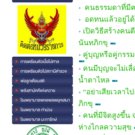
คนธรรมดาที่มีค
อดทนแล้วอยู่ได
เปิดวิธีสร้างคน
นันทภิกขุ
คู่บุญหรือคู่กร
คนมีบุญจะไม่เลื่
น้ำตาไหล
“อย่าเสียเวลาไ
ภิกขุ
คนที่มีจิตสูงขึ้น
ห่างไกลความสุข