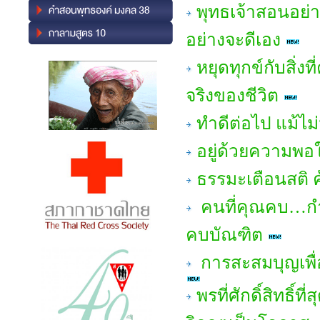
พุทธเจ้าสอนอย่า
อย่างจะดีเอง
หยุดทุกข์กับสิ่ง
จริงของชีวิต
ทำดีต่อไป แม้ไม
อยู่ด้วยความพอใ
ธรรมะเตือนสติ 
คนที่คุณคบ…กำ
คบบัณฑิต
การสะสมบุญเพื่อช
พรที่ศักดิ์สิทธิ์