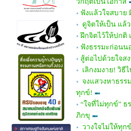
วิกฤตเป็นโอกาส
ฟังแล้วใจสบาย มี
ดูจิตให้เป็น แล้
ฝึกจิตไว้ให้ปกต
ฟังธรรมะก่อนนอน
สู้ต่อไปด้วยใจส
เลิกงมงาย! วิธีไหว
จงแสวงหาธรรมะเพ
ทุกข์!
“ใจที่ไม่ทุกข์”
ภิกขุ
วางใจไม่ให้ทุกข