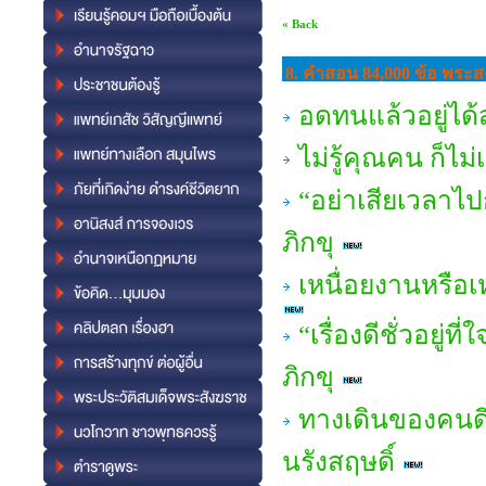
« Back
8. คำสอน 84,000 ข้อ พระสง
อดทนแล้วอยู่ได
ไม่รู้คุณคน ก็ไ
“อย่าเสียเวลาไ
ภิกขุ
เหนื่อยงานหรือ
“เรื่องดีชั่วอยู
ภิกขุ
ทางเดินของคนดี
นรังสฤษดิ์