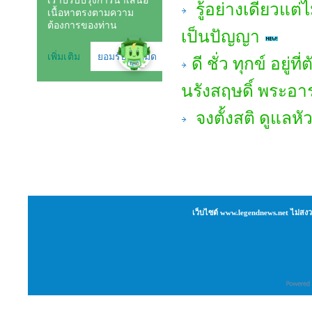
รู้อย่างเดียวแต่ไ
เป็นปัญญา
ดี ชั่ว ทุกข์ อยู
นรังสฤษดิ์ พระอ
จงตั้งสติ ดูแลหั
เว็บไซต์ www.legendnews.net ไม่สงว