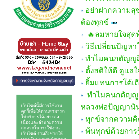
อย่าฝากความสุข
ต้องทุกข์
🔥ลมหายใจสุดท
วิธีเปลี่ยนปัญห
ทำไมคนกตัญญูถึงร
ตั้งสติให้ดี ดูแ
ยิ้มแทนการโต้เถ
ทำไมคนกตัญญูถึงร
หลวงพ่อปัญญานั
ทุกข์จากความคิด
พ้นทุกข์ด้วยการ