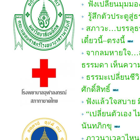
ฟังเปลี่ยนมุมมอ
รู้สึกตัวประตูสู
สภาวะ…บรรลุธรร
เดี๋ยวนี้–ตรงนี้
จากลมหายใจ…สู่
ธรรมดา เห็นความ
ธรรมะเปลี่ยนชีวิ
ศักดิ์สิทธิ์
ฟังแล้วใจสบาย มี
“เปลี่ยนตัวเอง
นันทภิกขุ
ภาวนาเวลาไหน