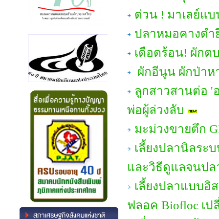
ด่วน ! มาเลย์แบน
ปลาหมอคางดำยึ
เดือดร้อน! ผักต
ผักอีนูน ผักป่า
ลูกสาวสานต่อ 'อ
พ่อผู้ล่วงลับ
มะม่วงขายตึก GI
เลี้ยงปลานิลระบ
และวิธีดูแลจนปล
เลี้ยงปลาแบบอิส
ฟลอค Biofloc เปล