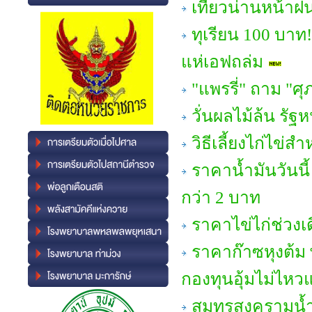
เที่ยวน่านหน้า
ทุเรียน 100 บาท
แห่เอฟถล่ม
"แพรรี่" ถาม "ศ
วั่นผลไม้ล้น ร
วิธีเลี้ยงไก่ไข่ส
ราคาน้ำมันวันนี้
กว่า 2 บาท
ราคาไข่ไก่ช่วง
ราคาก๊าซหุงต้ม พุ
กองทุนอุ้มไม่ไหวแ
สมุทรสงครามน้ำ