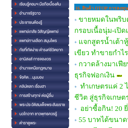
16. สินค้า OTOP การลงทุ
ขายหมดในพริบตา
กรอบเนื้อนุ่ม-เป
แจกสูตรน้ำเต้าห
เขียว ทำขายกำไร
กวาดล้างมาเฟียพ
ธุรกิจฟอกเงิน
ทำเกษตรแค่ 2 ไร่
ชีวิต สู่ธุรกิจเกษต
อย่าซื้อกิน! 20 ยี
55 บาทได้ขนาดนี้