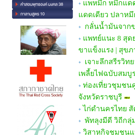
แพหมึก หมึกแดด
แดดเดียว ปลาหมึก
กลั่นน้ำมันจา
แพทย์แนะ 8 สุด
ขาแข็งแรง | สุขภ
เจาะลึกสรีรวิทย
เพลี้ยไฟฉบับสมบู
ท่องเที่ยวชุมชน
จังหวัดราชบุรี
ไก่ดำนครไทย สัต
พัทลุงมีดี วิถีก
วิสาหกิจชุมชนแป