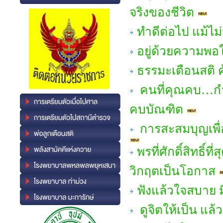
จริงของชีวิต
ทำดีต่อไป แม้ไม
อยู่ด้วยความพอใ
ธรรมะเตือนสติ 
คนที่คุณคบ…กำ
คบบัณฑิต
การสะสมบุญเพื่อช
พรที่ศักดิ์สิทธิ์
วิกฤตเป็นโอกาส
ฟังแล้วใจสบาย มี
ดูจิตให้เป็น แล้