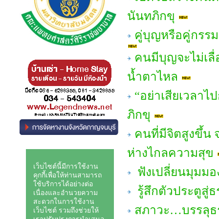
นันทภิกขุ
คู่บุญหรือคู่กร
คนมีบุญจะไม่เลื่
น้ำตาไหล
“อย่าเสียเวลาไ
ภิกขุ
คนที่มีจิตสูงขึ้น
ห่างไกลความสุข
ฟังเปลี่ยนมุมมอ
รู้สึกตัวประตูสู
สภาวะ…บรรลุธรร