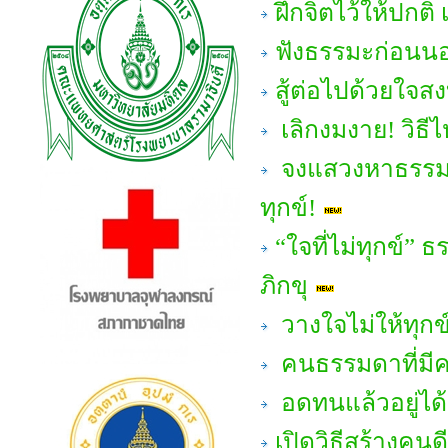
ฝึกจิตไว้ให้ปกต
ฟังธรรมะก่อนนอน
สู้ต่อไปด้วยใจส
เลิกงมงาย! วิธีไหว
จงแสวงหาธรรมะเพ
ทุกข์!
“ใจที่ไม่ทุกข์”
ภิกขุ
วางใจไม่ให้ทุกข
คนธรรมดาที่มีค
อดทนแล้วอยู่ได
เปิดวิธีสร้างคน