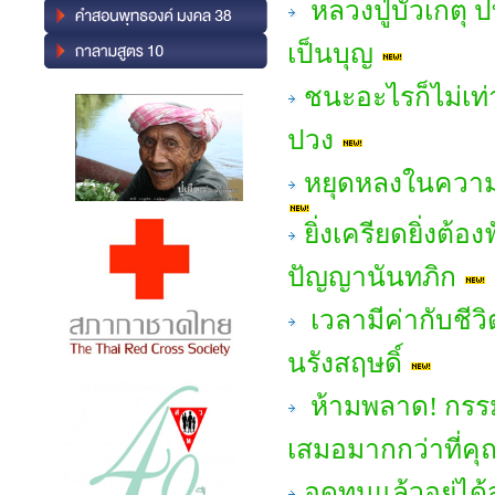
หลวงปู่บัวเกตุ ป
เป็นบุญ
ชนะอะไรก็ไม่เท่
ปวง
หยุดหลงในความส
ยิ่งเครียดยิ่งต้
ปัญญานันทภิก
เวลามีค่ากับชี
นรังสฤษดิ์
ห้ามพลาด! กรร
เสมอมากกว่าที่คุ
อดทนแล้วอยู่ได