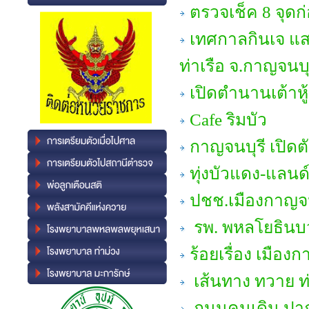
ตรวจเช็ค 8 จุด
เทศกาลกินเจ แสง
ท่าเรือ จ.กาญจนบุ
เปิดตำนานเต้าหู
Cafe ริมบัว
กาญจนบุรี เปิดต
ทุ่งบัวแดง-แลน
ปชช.เมืองกาญจ
รพ. พหลโยธินบ
ร้อยเรื่อง เมือง
เส้นทาง ทวาย ท่
ถนนคนเดิน ปา