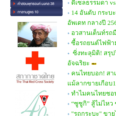
ดีเซลธรรมดา vs พ
14 อันดับ กระบะ
อัพเดท กลางปี 25
อวสานเต็นท์รถมื
ซื้อรถยนต์ไฟฟ้ามา
ซิ่งทะลุมิติ! สร
อัจฉริยะ
คนไทยบอก! สาเห
แม้ลากขายเกือบ10ป
ทำไมคนไทยชอบ
“ซูซูกิ” สู้ไม่
"รถกระบะ" ขายไม