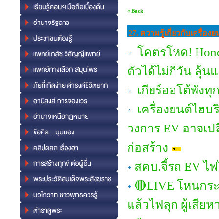
« Back
27. ความรู้เกี่ยวกับเครื่
โคตรโหด! Honda 
ตัวได้ไม่กี่วัน ลุ้
เกียร์ออโต้พังทุ
เครื่องยนต์ไฮบ
วงการ EV อาจเป
ก่อสร้าง
สคบ.จี้รถ EV ไฟ
🔴LIVE โหนกระแส
แล้วไฟลุก ผู้เสียห