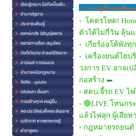
27. ความรู้เกี่ยวกับเครื่
โคตรโหด! Honda 
ตัวได้ไม่กี่วัน ลุ้
เกียร์ออโต้พังทุ
เครื่องยนต์ไฮบ
วงการ EV อาจเป
ก่อสร้าง
สคบ.จี้รถ EV ไฟ
🔴LIVE โหนกระแส
แล้วไฟลุก ผู้เสียห
กฎหมายรถยนต์ 2