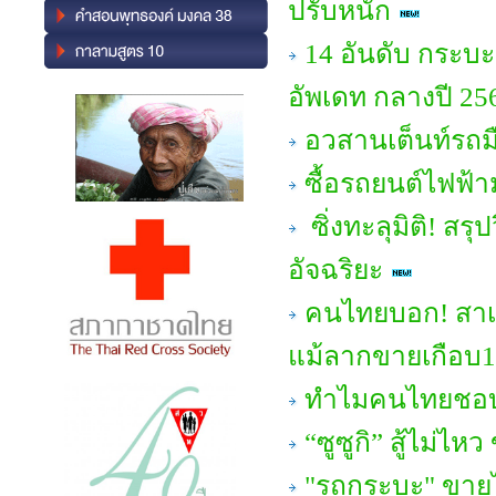
ปรับหนัก
14 อันดับ กระบะ
อัพเดท กลางปี 25
อวสานเต็นท์รถมื
ซื้อรถยนต์ไฟฟ้ามา
ซิ่งทะลุมิติ! สร
อัจฉริยะ
คนไทยบอก! สาเห
แม้ลากขายเกือบ10ป
ทำไมคนไทยชอบ
“ซูซูกิ” สู้ไม่
"รถกระบะ" ขายไม