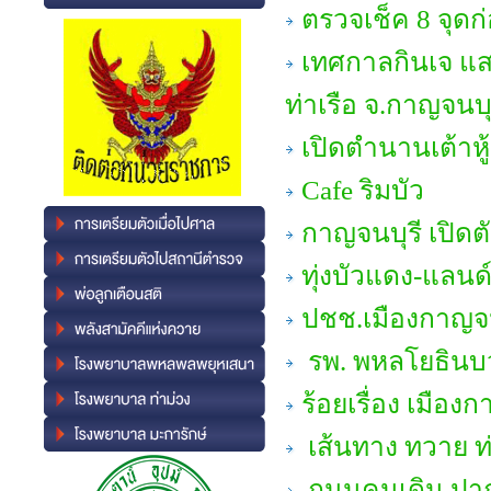
ตรวจเช็ค 8 จุด
เทศกาลกินเจ แสง
ท่าเรือ จ.กาญจนบุ
เปิดตำนานเต้าหู
Cafe ริมบัว
กาญจนบุรี เปิดต
ทุ่งบัวแดง-แลน
ปชช.เมืองกาญจ
รพ. พหลโยธินบ
ร้อยเรื่อง เมือง
เส้นทาง ทวาย ท่
ถนนคนเดิน ปา