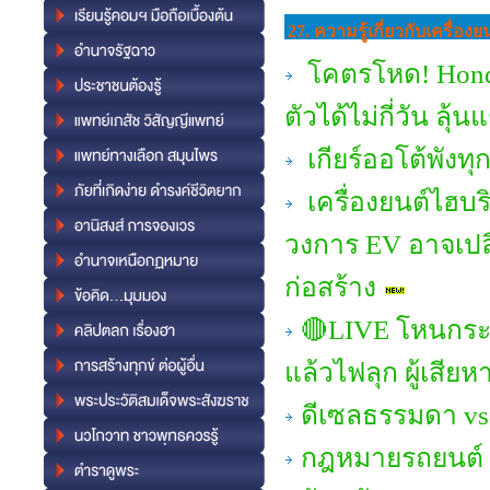
27. ความรู้เกี่ยวกับเครื่
โคตรโหด! Honda 
ตัวได้ไม่กี่วัน ลุ้
เกียร์ออโต้พังทุ
เครื่องยนต์ไฮบ
วงการ EV อาจเป
ก่อสร้าง
🔴LIVE โหนกระแส
แล้วไฟลุก ผู้เสียห
ดีเซลธรรมดา vs พ
กฎหมายรถยนต์ 2