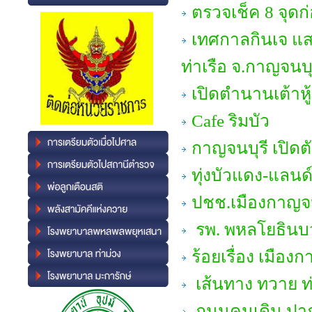
ตรวจเช็ค 8 จุด
เทศกาลกินเจ แสง
ท่าเรือ จ.กาญจนบุ
เปิดตำนานเต้าหู
Cafe ริมบัว
กาญจนบุรี เปิดต
ทุ่งบัวแดง-แลน
ปชช.เมืองกาญจ
รพ. พหลโยธินบ
ร้อยเรื่อง เมือง
เส้นทาง ทวาย ท่
ถนนคนเดิน ปา