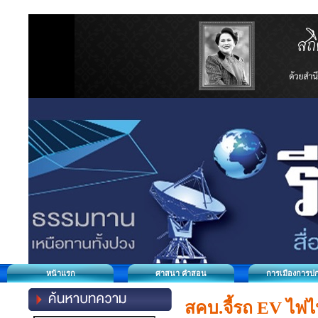
หน้าแรก
ศาสนา คำสอน
การเมืองการป
สคบ.จี้รถ EV ไฟไห