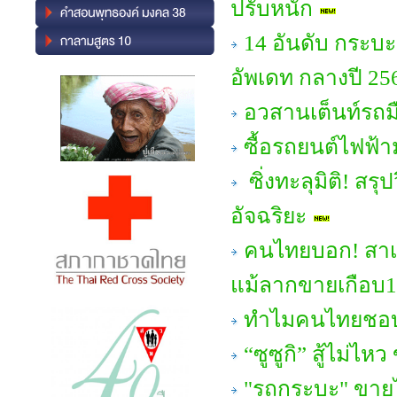
ปรับหนัก
14 อันดับ กระบะ
อัพเดท กลางปี 25
อวสานเต็นท์รถมื
ซื้อรถยนต์ไฟฟ้ามา
ซิ่งทะลุมิติ! สร
อัจฉริยะ
คนไทยบอก! สาเห
แม้ลากขายเกือบ10ป
ทำไมคนไทยชอบ
“ซูซูกิ” สู้ไม่
"รถกระบะ" ขายไม