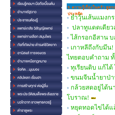
9. ความรู้เรื่องในครัว สู
ประหยัด
ยำวุ้นเส้นแมงกระ
ปลาทูแดดเดียวส
ไส้กรอกอีสาน บ
เกาหลีถึงกับมึน! 
ไทยตอบคำถาม ทั้งเ
ทุเรียนดิบ แก้ได
ขนมจีนน้ำยาป่า
กล้วยสดอยู่ได้น
โบราณ!
หยุดทอดไข่ได้แ