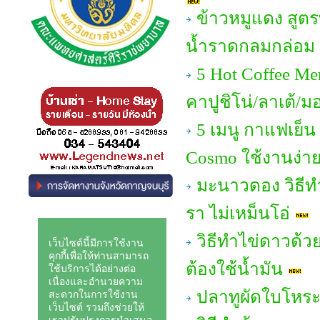
ข้าวหมูแดง สูต
น้ำราดกลมกล่อม อ
5 Hot Coffee Me
คาปูชิโน่/ลาเต้/ม
5 เมนู กาแฟเย็น
Cosmo ใช้งานง่าย 
มะนาวดอง วิธีทํ
รา ไม่เหม็นโอ่
วิธีทำไข่ดาวด้วย
ต้องใช้น้ำมัน
ปลาทูผัดใบโหร