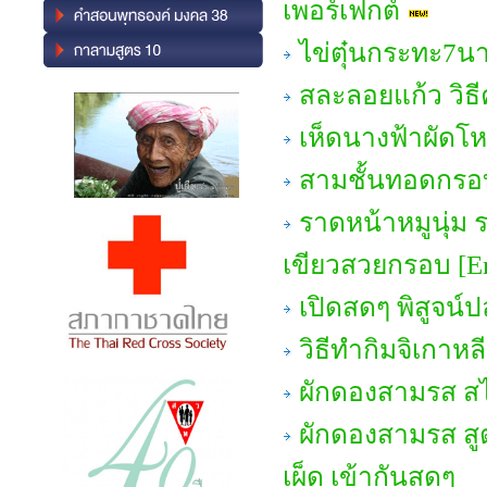
เพอร์เฟกต์
ไข่ตุ๋นกระทะ7นาท
สละลอยแก้ว วิธี
เห็ดนางฟ้าผัด
สามชั้นทอดกรอ
ราดหน้าหมูนุ่ม ร
เขียวสวยกรอบ [En
เปิดสดๆ พิสูจน์ปล
วิธีทำกิมจิเกาหล
ผักดองสามรส ส
ผักดองสามรส สู
เผ็ด เข้ากันสุดๆ