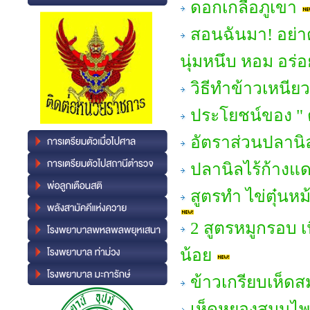
ดอกเกลือภูเขา
สอนฉันมา! อย่าต
นุ่มหนึบ หอม อร่อ
วิธีทำข้าวเหนีย
ประโยชน์ของ " 
อัตราส่วนปลานิ
ปลานิลไร้ก้างแ
สูตรทำ ไข่ตุ๋นห
2 สูตรหมูกรอบ เ
น้อย
ข้าวเกรียบเห็ด
เห็ดหยองสมุนไ