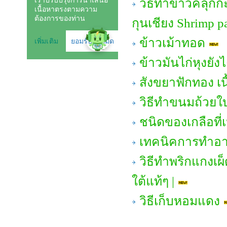
วิธีทำข้าวคลุกก
กุนเชียง Shrimp pa
ข้าวเม้าทอด
ข้าวมันไก่หุงยังไ
สังขยาฟักทอง เน
วิธีทำขนมถ้วยใ
ชนิดของเกลือที
เทคนิคการทำอาห
วิธีทำพริกแกงเผ
ใต้แท้ๆ |
วิธีเก็บหอมแดง