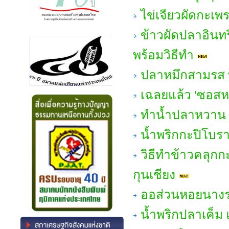
ไข่เจียวผัดกะเพ
ข้าวผัดปลาอินทรี
พร้อมวิธีทำ
ปลาหมึกสามรส ท
เฉลยแล้ว 'ซอส
ทำน้ำปลาหวาน 
น้ำพริกกะปิโบรา
วิธีทำข้าวคลุกก
กุนเชียง
ออส่วนหอยนางรม แ
น้ำพริกปลาเค็ม 