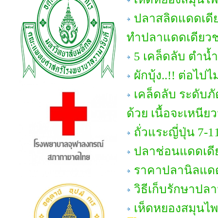
ปลาสลิดแดดเดีย
ทำปลาแดดเดียวชน
5 เคล็ดลับ ตำน้ำ
ผักบุ้ง..!! ต่อไป
เคล็ดลับ ระดับภั
ด้วย เนื้อจะเหนียวน
ถั่วแระญี่ปุ่น 7-1
ปลาช่อนแดดเดี
ราคาปลานิลแดด
วิธีเก็บรักษาปล
เห็ดหยองสมุนไพร