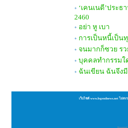
‘เคนเนดี’ประธาน
2460
อย่า หู เบา
การเป็นหนี้เป็น
จนมากก็ซวย รวยม
บุคคลทำกรรมใด
ฉันเขียน ฉันจึงม
เว็บไซต์ www.legendnews.net ไม่สงว