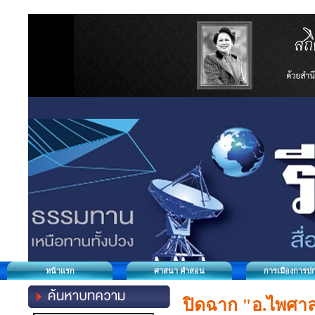
หน้าแรก
ศาสนา คำสอน
การเมืองการป
ปิดฉาก "อ.ไพศาล"