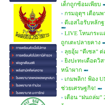
เด็กถูกซ้อมเพียบ
กรมอุตุฯ เตือนพา
ดีเอสไอรับหลักฐ
LIVE โหนกระแส 
ถูกเตะปลายคาง
ลุยอุ้ม “ดีเซล” 
ยิงปะทะเดือดวิ
หน้าผาก
เกมพลิก! ฟ้อง 
ช่วยเศรษฐกิจ!
เตือน “ฝนถล่ม” 2