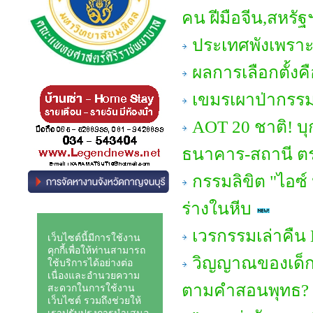
คน ฝีมือจีน,สหรั
ประเทศพังเพราะก
ผลการเลือกตั้ง
เขมรเผาป่ากร
AOT 20 ชาติ! บุ
ธนาคาร-สถานี ตร
กรรมลิขิต "ไอซ์
ร่างในหีบ
เวรกรรมเล่าคืน
วิญญาณของเด็กต
ตามคำสอนพุทธ?