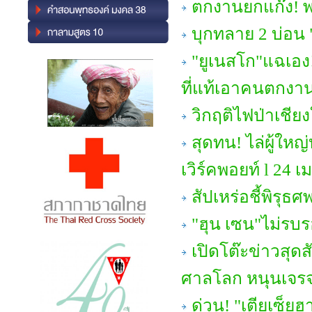
ตกงานยกแก๊ง! พ
บุกทลาย 2 บ่อน
"ยูเนสโก"แฉเอง!
ที่แท้เอาคนตกงา
วิกฤติไฟป่าเชียง
สุดทน! ไล่ผู้ใหญ
เวิร์คพอยท์ l 24 เ
สัปเหร่อชี้พิรุ
"ฮุน เซน"ไม่รบ
เปิดโต๊ะข่าวสุดส
ศาลโลก หนุนเจรจา
ด่วน! "เตียเซ็ยฮ