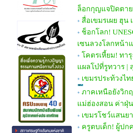
ล็อกกุญแจปิดตา
สื่อเขมรเผย ฮุน 
ช็อกโลก! UNES
เซนลวงโลกหน้า
โคตรเหี้ยม! ทา
แผลโบ๋ที่รูทวาร |
เขมรประท้วงไทยส
ภาคเหนือยังวิกฤต
แม่ฮ่องสอน ค่าฝุ่
เขมรโชว์แสนยา
ครูตบเด็ก! ผู้ปก