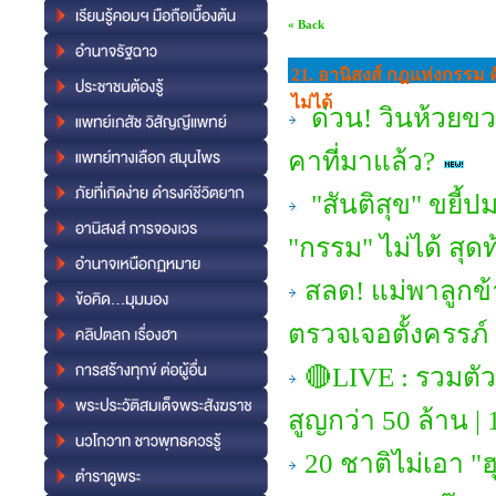
« Back
21. อานิสงส์ กฎแห่งกรรม ค
ไม่ได้
ด่วน! วินห้วยขว
คาที่มาแล้ว?
"สันติสุข" ขยี้ป
"กรรม" ไม่ได้ สุดท
สลด! แม่พาลูกข้า
ตรวจเจอตั้งครรภ์
🔴LIVE : รวมตัวเ
สูญกว่า 50 ล้าน | 
20 ชาติไม่เอา "