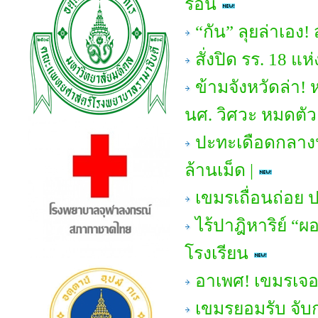
ร้อน
“กัน” ลุยล่าเอง
สั่งปิด รร. 18 แ
ข้ามจังหวัดล่า! 
นศ. วิศวะ หมดตัว
ปะทะเดือดกลางป
ล้านเม็ด |
เขมรเถื่อนถ่อย 
ไร้ปาฎิหาริย์ “ผ
โรงเรียน
อาเพศ! เขมรเจอ
เขมรยอมรับ จับ