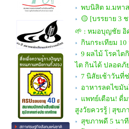
พบนิสิต ม.มหาส
🟡 [บรรยาย 3 ชม
🌱 : หมอบุญชัย อิ
กินกระเทียม 10 วั
9 ผลไม้ โรคไตก
ไต กินได้ ปลอดภัย
7 นิสัยเช้าวัน
อาหารลดไขมันใน
แพทย์เตือน! ดื่มน
สูงวัยควรรู้ | สุขภา
สุขภาพดี 5 นาที