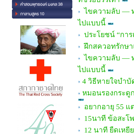
ไขความลับ — ทำ
ไปแบบนี้
ประโยชน์ “การเ
ฝึกสควอทรักษาเข
ไขความลับ — ทำ
ไปแบบนี้
4 วิธีหายใจบำบ
หมอนรองกระดูกค
อยากอายุ 55 แต
15นาที ข้อสะโพก
12 นาที ยืดเหยีย