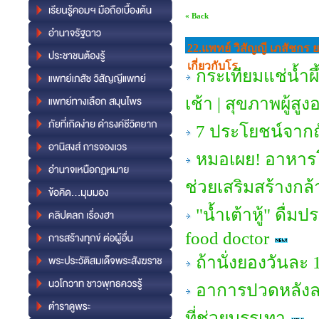
« Back
22.แพทย์ วิสัญญี เภสัชกร 
เกี่ยวกับโร
กระเทียมแช่น้ำผึ
เช้า | สุขภาพผู้สูง
7 ประโยชน์จากถั
หมอเผย! อาหารโป
ช่วยเสริมสร้างกล้
"น้ำเต้าหู้" ดื่ม
food doctor
ถ้านั่งยองวันละ 
อาการปวดหลังล
ที่ช่วยบรรเทา