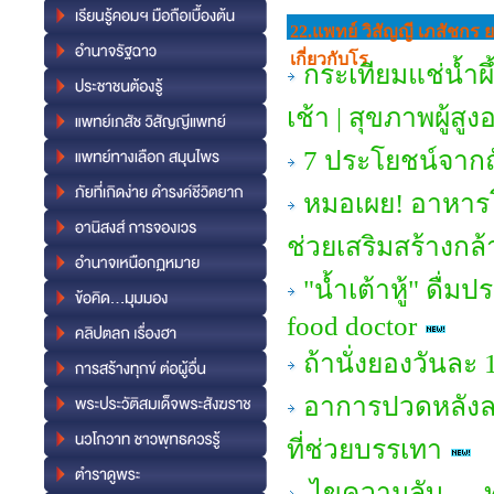
22.แพทย์ วิสัญญี เภสัชกร 
เกี่ยวกับโร
กระเทียมแช่น้ำผึ
เช้า | สุขภาพผู้สูง
7 ประโยชน์จากถั
หมอเผย! อาหารโป
ช่วยเสริมสร้างกล้
"น้ำเต้าหู้" ดื่ม
food doctor
ถ้านั่งยองวันละ 
อาการปวดหลังล
ที่ช่วยบรรเทา
ไขความลับ — ทำ