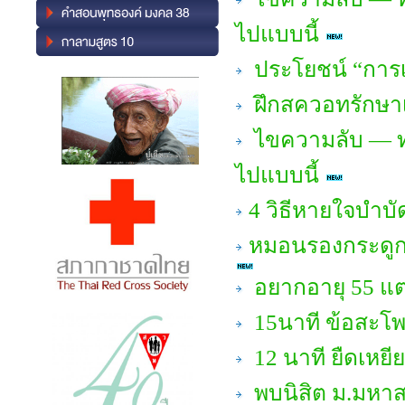
ไปแบบนี้
ประโยชน์ “การเ
ฝึกสควอทรักษาเข
ไขความลับ — ทำ
ไปแบบนี้
4 วิธีหายใจบำบ
หมอนรองกระดูกค
อยากอายุ 55 แต
15นาที ข้อสะโพก
12 นาที ยืดเหยีย
พบนิสิต ม.มหาส