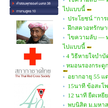
ไปแบบนี้
ประโยชน์ “การเ
ฝึกสควอทรักษาเข
ไขความลับ — ทำ
ไปแบบนี้
4 วิธีหายใจบำบ
หมอนรองกระดูกค
อยากอายุ 55 แต
15นาที ข้อสะโพก
12 นาที ยืดเหยีย
พบนิสิต ม.มหาส