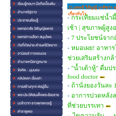
22.แพทย์ วิสัญญี เภสัชกร 
เกี่ยวกับโร
กระเทียมแช่น้ำผึ
เช้า | สุขภาพผู้สูง
7 ประโยชน์จากถั
หมอเผย! อาหารโป
ช่วยเสริมสร้างกล้
"น้ำเต้าหู้" ดื่ม
food doctor
ถ้านั่งยองวันละ 
อาการปวดหลังล
ที่ช่วยบรรเทา
ไขความลับ — ทำ