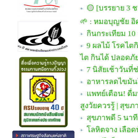
🟡 [บรรยาย 3 ชม
🌱 : หมอบุญชัย อิ
กินกระเทียม 10 วั
9 ผลไม้ โรคไตก
ไต กินได้ ปลอดภัย
7 นิสัยเช้าวัน
อาหารลดไขมันใน
แพทย์เตือน! ดื่มน
สูงวัยควรรู้ | สุขภา
สุขภาพดี 5 นาที
โลหิตจาง เลือดน