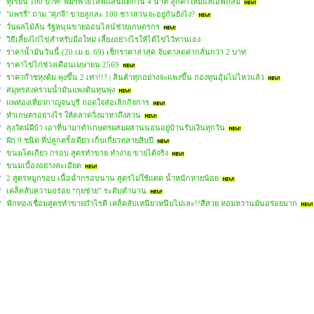
ทุเรียน 100 บาท! พิมรี่พายไลฟ์แสนแตกใน 4 นาที ลูกค้าใหม่แห่เอฟถล่ม
"แพรรี่" ถาม "ศุภจี" ขายลูกละ 100 ชาวสวนจะอยู่กันยังไง?
วั่นผลไม้ล้น รัฐหนุนขายออนไลน์ช่วยเกษตรกร
วิธีเลี้ยงไก่ไข่สำหรับมือใหม่ เลี้ยงอย่างไรให้ได้ไข่ไว้ทานเอง
ราคาน้ำมันวันนี้ (20 เม.ย. 69) เช็กราคาล่าสุด จับตาลดค่ากลั่นกว่า 2 บาท
ราคาไข่ไก่ช่วงเดือนเมษายน 2569
ราคาก๊าซหุงต้ม พุ่งขึ้น 2 เท่า!!? | สินค้าทุกอย่างจะแพงขึ้น กองทุนอุ้มไม่ไหวแล้ว
สมุทรสงครามน้ำมันแพงต้นทุนพุ่ง
แพท่องเที่ยวกาญจนบุรี ถอดใจส่อเลิกกิจการ
ทำเกษตรอย่างไร ให้ตลาดวิ่งมาหาถึงสวน
ลุงวัตน์ผีบ้า เอาที่นามาทำเกษตรผสมผสานนอนอยู่บ้านรับเงินทุกวัน
ผัก 9 ชนิด ที่ปลูกครั้งเดียว เก็บเกี่ยวหลายสิบปี
ขนมโตเกียว กรอบ สูตรทำขาย ทำง่าย ขายได้จริง
ขนมเบื้องอย่างละเอียด
2 สูตรหมูกรอบ เนื้อฉ่ำกรอบนาน สูตรไม่ใช้แดด น้ำหนักหายน้อย
เคล็ดลับความอร่อย “กุยช่าย” ระดับตำนาน
ฟักทองเชื่อมสูตรทำขายกำไรดี เคล็ดลับเหนียวหนึบไม่เละ!!สีสวย หอมหวานมันอร่อยมาก