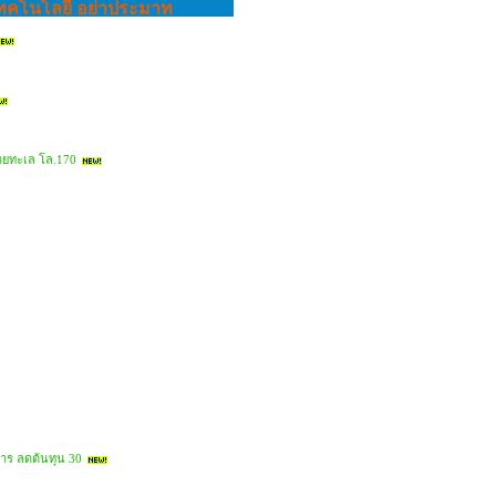
เทคโนโลยี อย่าประมาท
๊วยทะเล โล.170
หาร ลดต้นทุน 30