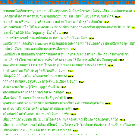
16. สินค้า OTOP การลงทุน นานาธุรกิจ การเกษตร อุตสาหกรรม 
ขายหมดในพริบตา!หมูกรอบเร็กเก้ในกรุงเทพฯเจ้าดัง-หนังกรอบเนื้อนุ่ม-เปิดเคล็ดลับการทอด
แจกสูตรน้ำเต้าหู้ สูตรทำขาย อร่อยหอมมันเข้มข้น ไม่เหม็นเขียว ทำขายกำไรดี
กวาดล้างมาเฟียพม่า-กะเหรี่ยง แฉ! จ่ายส่วย "ไทยเทา" ทำธุรกิจฟอกเงิน
ทำเกษตรแค่ 2 ไร่ ให้ได้เงินล้าน! เผยพิมพ์เขียว "วิศวกร" พลิกชีวิต สู่ธุรกิจเกษตรพรีเมียมได้
อย่าซื้อกิน! 20 ยี่ห้อ "หมูยอ-ลูกชิ้น" เถื่อน
55 บาทได้ขนาดนี้!? บะหมี่จับกัง 10 ก้อน ชามยักษ์โคตรคุ้ม!!
แพหมึก หมึกแดดเดียว Signature-สามร้อยยอด อลังการ หมึกไข่แดดเดียว ปลาหมึกแห้ง กุ้งแชบ
กลั่นน้ำมันจากขยะพลาสติก และการเลือกขยะ
แพทย์แนะ 8 สุดยอดผัก ช่วยสร้างคอลลาเจน แก้ปวดเข่า-มือชา ขาแข็งแรง | สุขภาพวัยเก๋า
เจาะลึกสรีรวิทยาชะอม! กฎการหั่นกิ่งทำสาว และวิธีตัดวงจรเพลี้ยไฟฉบับสมบูรณ์
ท่องเที่ยวชุมชนคูบัว EP.4 ชวนไปทอผ้าคูบัว ของดีชุมชนคูบัว จังหวัดราชบุรี
ไก่ดำนครไทย สัตว์เศรษฐกิจตัวใหม่ที่น่าจับตา
พัทลุงมีดี วิถีกลุ่มวิสาหกิจชุมชนบ้านเขากลาง
วิสาหกิจชุมชนแปรรูปสับปะรดวังโพน อ.เมือง จ.ชัยภูมิ
ด่วน ! มาเลย์แบนกุ้งไทย...สูญ 2 พันล้าน
ปลาหมอคางดำยึดคลอง วอนรัฐเร่งแก้ปัญหา
เดือดร้อน! ผักตบชวายึดคลองเรือสัญจรไม่ได้
ลูกสาวสานต่อ 'อาณาจักรแย้' นับร้อยตัว มรดกชิ้นสุดท้ายจากพ่อผู้ล่วงลับ
มะม่วงขายตึก GI บางคล้า อร่อยได้ไม่ต้องขายตึก
ผลิตภัณฑ์สินค้าโอทอป และของดีเมืองปักธงชัย
เลี้ยงปลานิลระบบปิด Biofloc ไบโอฟลอค เผยสูตรผสมหัวเชื้อและวิธีดูแลจนปลาโต
เลี้ยงปลาแบบอิสราเอล ไม่ต้องเปลี่ยนน้ำ! นวัตกรรม ไบโอฟลอค Biofloc เปลี่ยนขี้ปลาเป็นอา
เที่ยวน่านหน้าฝน 5วัน4คืน แบบวนซ้ายครบทุกจุด