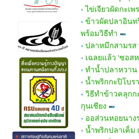
ไข่เจียวผัดกะเพ
ข้าวผัดปลาอินทรี
พร้อมวิธีทำ
ปลาหมึกสามรส ท
เฉลยแล้ว 'ซอส
ทำน้ำปลาหวาน 
น้ำพริกกะปิโบรา
วิธีทำข้าวคลุกก
กุนเชียง
ออส่วนหอยนางรม แ
น้ำพริกปลาเค็ม 