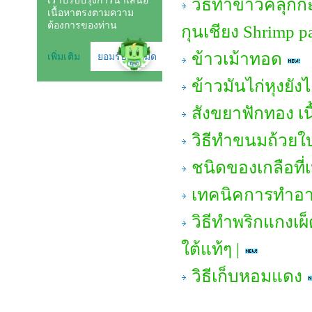
วิธีทำข้าวคลุกก
กุนเชียง Shrimp pa
ข้าวเม้าทอด
ข้าวมันไก่หุงยังไ
สังขยาฟักทอง เน
วิธีทำขนมถ้วยใ
ชนิดของเกลือที
เทคนิคการทำอาห
วิธีทำพริกแกงเผ
ใต้แท้ๆ |
วิธีเก็บหอมแดง