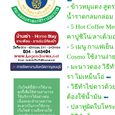
ข้าวหมูแดง สูต
น้ำราดกลมกล่อม อ
5 Hot Coffee Me
คาปูชิโน่/ลาเต้/ม
5 เมนู กาแฟเย็น
Cosmo ใช้งานง่าย 
มะนาวดอง วิธีทํ
รา ไม่เหม็นโอ่
วิธีทำไข่ดาวด้วย
ต้องใช้น้ำมัน
ปลาทูผัดใบโหร