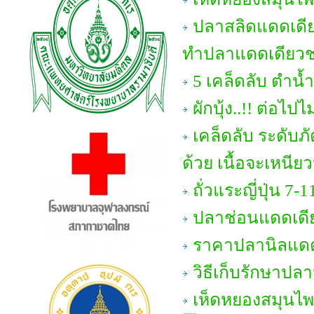
ปลาสลิดแดดเดีย
ทำปลาแดดเดียวชน
5 เคล็ดลับ ตำน้ำ
ผักบุ้ง..!! ต่อไป
เคล็ดลับ ระดับภั
ด้วย เนื้อจะเหนียวน
ถั่วแระญี่ปุ่น 7-1
ปลาช่อนแดดเดี
ราคาปลานิลแดด
วิธีเก็บรักษาปล
เห็ดหยองสมุนไพร