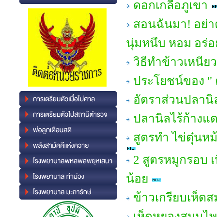
ดอกเกลือภูเขา
สอนฉันมา! อย่าต
นุ่มหนึบ หอม อร่อ
วิธีทำข้าวเหนีย
ประโยชน์ของ " 
อัตราส่วนปลานิ
ปลานิลไร้ก้างแ
สูตรทำ ไข่ตุ๋นห
2 สูตรหมูกรอบ เ
น้อย
ข้าวเกรียบเห็ด
เห็ดหยองสมุนไ