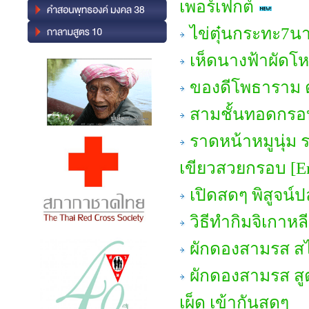
เพอร์เฟกต์
ไข่ตุ๋นกระทะ7นาท
เห็ดนางฟ้าผัด
ของดีโพธาราม ต
สามชั้นทอดกรอ
ราดหน้าหมูนุ่ม ร
เขียวสวยกรอบ [En
เปิดสดๆ พิสูจน์ปล
วิธีทำกิมจิเกาหล
ผักดองสามรส ส
ผักดองสามรส สู
เผ็ด เข้ากันสุดๆ