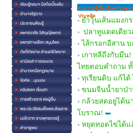
9. ความรู้เรื่องในครัว สู
ประหยัด
ยำวุ้นเส้นแมงกระ
ปลาทูแดดเดียวส
ไส้กรอกอีสาน บ
เกาหลีถึงกับมึน! 
ไทยตอบคำถาม ทั้งเ
ทุเรียนดิบ แก้ได
ขนมจีนน้ำยาป่า
กล้วยสดอยู่ได้น
โบราณ!
หยุดทอดไข่ได้แ